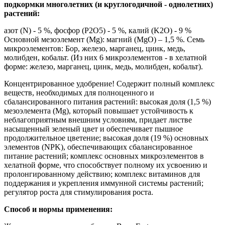
подкормки многолетних (и круглогодичной - однолетних)
растений:
азот (N) - 5 %, фосфор (P2O5) - 5 %, калий (K2O) - 9 %
Основной мезоэлемент (Mg): магний (MgO) – 1,5 %. Семь
микроэлементов: Бор, железо, марганец, цинк, медь,
молибден, кобальт. (Из них 6 микроэлементов - в хелатной
форме: железо, марганец, цинк, медь, молибден, кобальт).
Концентрированное удобрение! Содержит полный комплекс
веществ, необходимых для полноценного и
сбалансированного питания растений: высокая доля (1,5 %)
мезоэлемента (Mg), который повышает устойчивость к
неблагоприятным внешним условиям, придает листве
насыщенный зеленый цвет и обеспечивает пышное
продолжительное цветение; высокая доля (19 %) основных
элементов (NPK), обеспечивающих сбалансированное
питание растений; комплекс основных микроэлементов в
хелатной форме, что способствует полному их усвоению и
пролонгированному действию; комплекс витаминов для
поддержания и укрепления иммунной системы растений;
регулятор роста для стимулирования роста.
Способ и нормы применения: