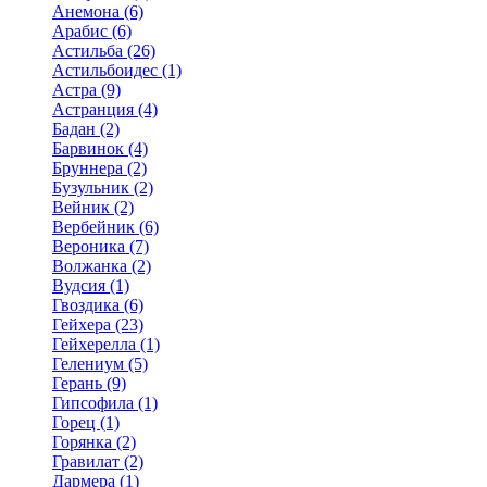
Анемона (6)
Арабис (6)
Астильба (26)
Астильбоидес (1)
Астра (9)
Астранция (4)
Бадан (2)
Барвинок (4)
Бруннера (2)
Бузульник (2)
Вейник (2)
Вербейник (6)
Вероника (7)
Волжанка (2)
Вудсия (1)
Гвоздика (6)
Гейхера (23)
Гейхерелла (1)
Гелениум (5)
Герань (9)
Гипсофила (1)
Горец (1)
Горянка (2)
Гравилат (2)
Дармера (1)