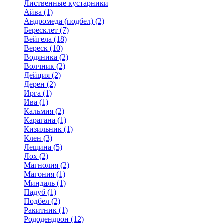
Лиственные кустарники
Айва (1)
Андромеда (подбел) (2)
Бересклет (7)
Вейгела (18)
Вереск (10)
Водяника (2)
Волчник (2)
Дейция (2)
Дерен (2)
Ирга (1)
Ива (1)
Кальмия (2)
Карагана (1)
Кизильник (1)
Клен (3)
Лещина (5)
Лох (2)
Магнолия (2)
Магония (1)
Миндаль (1)
Падуб (1)
Подбел (2)
Ракитник (1)
Рододендрон (12)