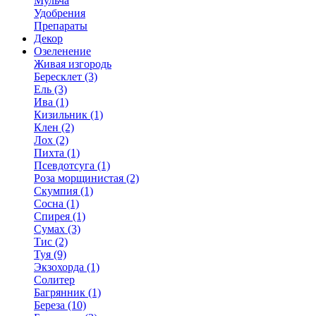
Мульча
Удобрения
Препараты
Декор
Озеленение
Живая изгородь
Бересклет (3)
Ель (3)
Ива (1)
Кизильник (1)
Клен (2)
Лох (2)
Пихта (1)
Псевдотсуга (1)
Роза морщинистая (2)
Скумпия (1)
Сосна (1)
Спирея (1)
Сумах (3)
Тис (2)
Туя (9)
Экзохорда (1)
Солитер
Багрянник (1)
Береза (10)