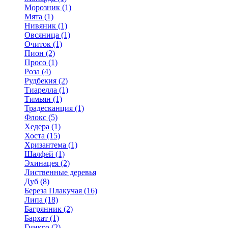
Морозник (1)
Мята (1)
Нивяник (1)
Овсяница (1)
Очиток (1)
Пион (2)
Просо (1)
Роза (4)
Рудбекия (2)
Тиарелла (1)
Тимьян (1)
Традесканция (1)
Флокс (5)
Хедера (1)
Хоста (15)
Хризантема (1)
Шалфей (1)
Эхинацея (2)
Лиственные деревья
Дуб (8)
Береза Плакучая (16)
Липа (18)
Багрянник (2)
Бархат (1)
Гинкго (2)