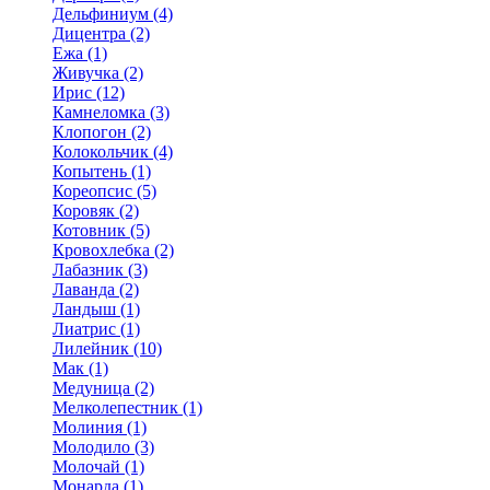
Дельфиниум (4)
Дицентра (2)
Ежа (1)
Живучка (2)
Ирис (12)
Камнеломка (3)
Клопогон (2)
Колокольчик (4)
Копытень (1)
Кореопсис (5)
Коровяк (2)
Котовник (5)
Кровохлебка (2)
Лабазник (3)
Лаванда (2)
Ландыш (1)
Лиатрис (1)
Лилейник (10)
Мак (1)
Медуница (2)
Мелколепестник (1)
Молиния (1)
Молодило (3)
Молочай (1)
Монарда (1)