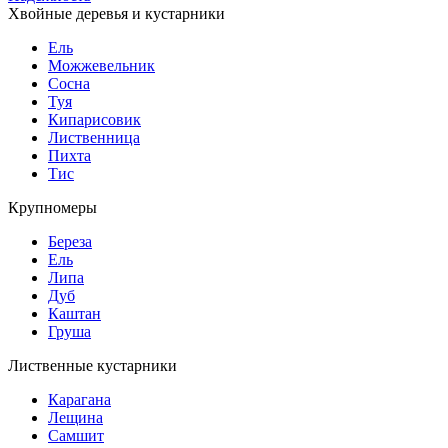
Хвойные деревья и кустарники
Ель
Можжевельник
Сосна
Туя
Кипарисовик
Лиственница
Пихта
Тис
Крупномеры
Береза
Ель
Липа
Дуб
Каштан
Груша
Лиственные кустарники
Карагана
Лещина
Самшит