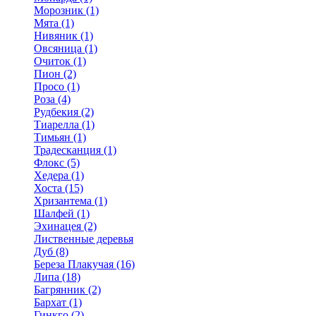
Морозник (1)
Мята (1)
Нивяник (1)
Овсяница (1)
Очиток (1)
Пион (2)
Просо (1)
Роза (4)
Рудбекия (2)
Тиарелла (1)
Тимьян (1)
Традесканция (1)
Флокс (5)
Хедера (1)
Хоста (15)
Хризантема (1)
Шалфей (1)
Эхинацея (2)
Лиственные деревья
Дуб (8)
Береза Плакучая (16)
Липа (18)
Багрянник (2)
Бархат (1)
Гинкго (2)