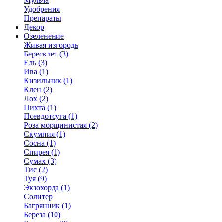
Мульча
Удобрения
Препараты
Декор
Озеленение
Живая изгородь
Бересклет (3)
Ель (3)
Ива (1)
Кизильник (1)
Клен (2)
Лох (2)
Пихта (1)
Псевдотсуга (1)
Роза морщинистая (2)
Скумпия (1)
Сосна (1)
Спирея (1)
Сумах (3)
Тис (2)
Туя (9)
Экзохорда (1)
Солитер
Багрянник (1)
Береза (10)