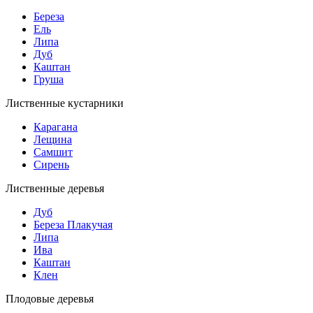
Береза
Ель
Липа
Дуб
Каштан
Груша
Лиственные кустарники
Карагана
Лещина
Самшит
Сирень
Лиственные деревья
Дуб
Береза Плакучая
Липа
Ива
Каштан
Клен
Плодовые деревья