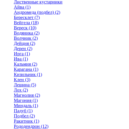
Лиственные кустарники
Айва (1)
Андромеда (подбел) (2)
Бересклет (7)
Вейгела (18)
Вереск (10)
Водяника (2)
Волчник (2)
Дейция (2)
Дерен (2)
Ирга (1)
Ива (1)
Кальмия (2)
Карагана (1)
Кизильник (1)
Клен (3)
Лещина (5)
Лох (2)
Магнолия (2)
Магония (1)
Миндаль (1)
Падуб (1)
Подбел (2)
Ракитник (1)
Рододендрон (12)