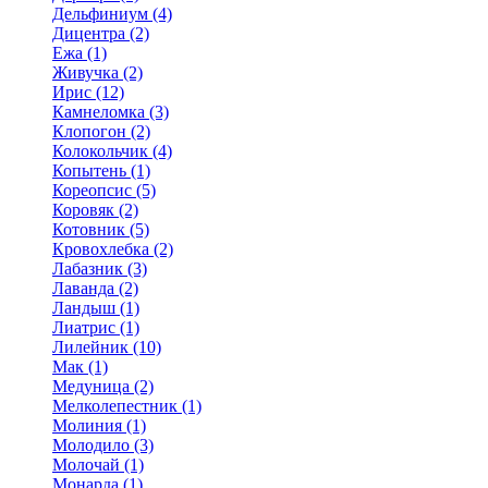
Дельфиниум (4)
Дицентра (2)
Ежа (1)
Живучка (2)
Ирис (12)
Камнеломка (3)
Клопогон (2)
Колокольчик (4)
Копытень (1)
Кореопсис (5)
Коровяк (2)
Котовник (5)
Кровохлебка (2)
Лабазник (3)
Лаванда (2)
Ландыш (1)
Лиатрис (1)
Лилейник (10)
Мак (1)
Медуница (2)
Мелколепестник (1)
Молиния (1)
Молодило (3)
Молочай (1)
Монарда (1)