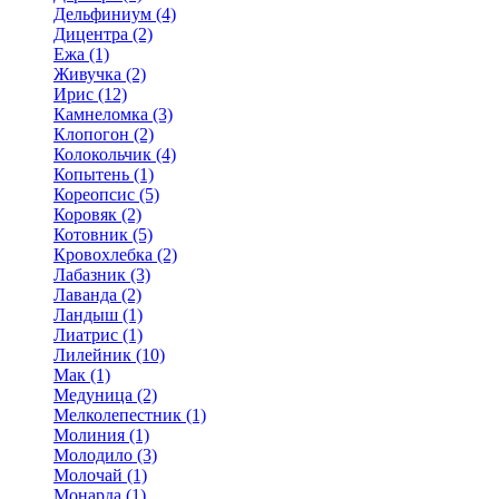
Дельфиниум (4)
Дицентра (2)
Ежа (1)
Живучка (2)
Ирис (12)
Камнеломка (3)
Клопогон (2)
Колокольчик (4)
Копытень (1)
Кореопсис (5)
Коровяк (2)
Котовник (5)
Кровохлебка (2)
Лабазник (3)
Лаванда (2)
Ландыш (1)
Лиатрис (1)
Лилейник (10)
Мак (1)
Медуница (2)
Мелколепестник (1)
Молиния (1)
Молодило (3)
Молочай (1)
Монарда (1)