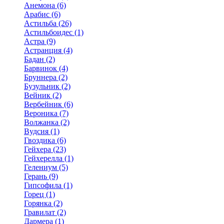
Анемона (6)
Арабис (6)
Астильба (26)
Астильбоидес (1)
Астра (9)
Астранция (4)
Бадан (2)
Барвинок (4)
Бруннера (2)
Бузульник (2)
Вейник (2)
Вербейник (6)
Вероника (7)
Волжанка (2)
Вудсия (1)
Гвоздика (6)
Гейхера (23)
Гейхерелла (1)
Гелениум (5)
Герань (9)
Гипсофила (1)
Горец (1)
Горянка (2)
Гравилат (2)
Дармера (1)