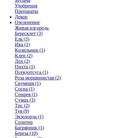
Мульча
Удобрения
Препараты
Декор
Озеленение
Живая изгородь
Бересклет (3)
Ель (3)
Ива (1)
Кизильник (1)
Клен (2)
Лох (2)
Пихта (1)
Псевдотсуга (1)
Роза морщинистая (2)
Скумпия (1)
Сосна (1)
Спирея (1)
Сумах (3)
Тис (2)
Туя (9)
Экзохорда (1)
Солитер
Багрянник (1)
Береза (10)