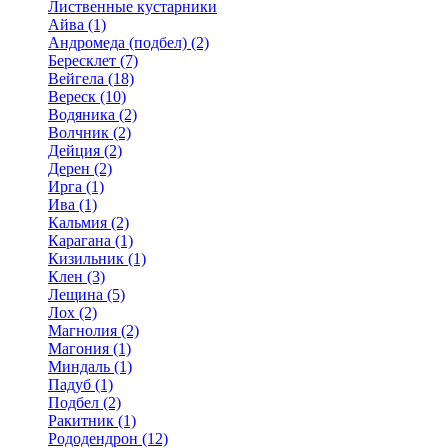
Лиственные кустарники
Айва (1)
Андромеда (подбел) (2)
Бересклет (7)
Вейгела (18)
Вереск (10)
Водяника (2)
Волчник (2)
Дейция (2)
Дерен (2)
Ирга (1)
Ива (1)
Кальмия (2)
Карагана (1)
Кизильник (1)
Клен (3)
Лещина (5)
Лох (2)
Магнолия (2)
Магония (1)
Миндаль (1)
Падуб (1)
Подбел (2)
Ракитник (1)
Рододендрон (12)