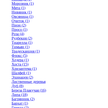
Морозник (1)
Мята (1)
Нивяник (1)
Овсяница (1)
Очиток (1)
Пион (2)
Просо (1)
Роза (4)
Рудбекия (2)
Тиарелла (1)
Тимьян (1)
Традесканция (1)
Флокс (5)
Хедера (1)
Хоста (15)
Хризантема (1)
Шалфей (1)
Эхинацея (2)
Лиственные деревья
Дуб (8)
Береза Плакучая (16)
Липа (18)
Багрянник (2)
Бархат (1)
Гинкго (2)