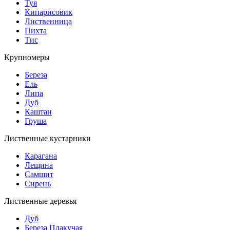
Туя
Кипарисовик
Лиственница
Пихта
Тис
Крупномеры
Береза
Ель
Липа
Дуб
Каштан
Груша
Лиственные кустарники
Карагана
Лещина
Самшит
Сирень
Лиственные деревья
Дуб
Береза Плакучая