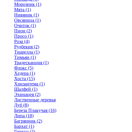
Морозник (1)
Мята (1)
Нивяник (1)
Овсяница (1)
Очиток (1)
Пион (2)
Просо (1)
Роза (4)
Рудбекия (2)
Тиарелла (1)
Тимьян (1)
Традесканция (1)
Флокс (5)
Хедера (1)
Хоста (15)
Хризантема (1)
Шалфей (1)
Эхинацея (2)
Лиственные деревья
Дуб (8)
Береза Плакучая (16)
Липа (18)
Багрянник (2)
Бархат (1)
Гинкго (2)