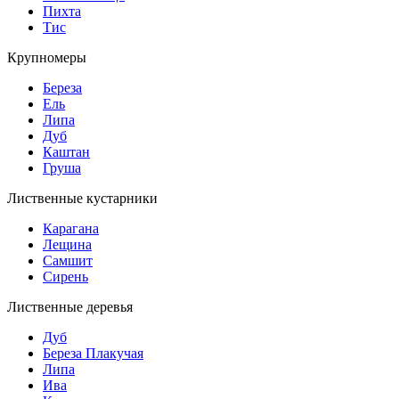
Пихта
Тис
Крупномеры
Береза
Ель
Липа
Дуб
Каштан
Груша
Лиственные кустарники
Карагана
Лещина
Самшит
Сирень
Лиственные деревья
Дуб
Береза Плакучая
Липа
Ива