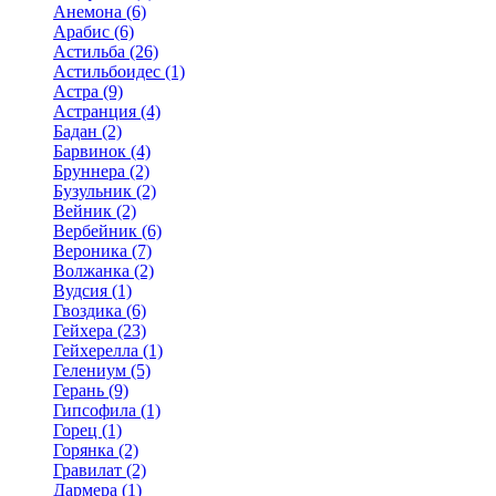
Анемона (6)
Арабис (6)
Астильба (26)
Астильбоидес (1)
Астра (9)
Астранция (4)
Бадан (2)
Барвинок (4)
Бруннера (2)
Бузульник (2)
Вейник (2)
Вербейник (6)
Вероника (7)
Волжанка (2)
Вудсия (1)
Гвоздика (6)
Гейхера (23)
Гейхерелла (1)
Гелениум (5)
Герань (9)
Гипсофила (1)
Горец (1)
Горянка (2)
Гравилат (2)
Дармера (1)