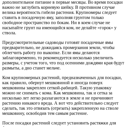
дополнительное питание в первые месяцы. Во время посадки
важно не заглубить корневую шейку. В противном случае
велика вероятность гибели растения. Крупномеры следует
ставить в посадочную яму, заполняя грунтом только
свободное пространство по бокам. Ни в коем случае не
насыпайте грунт на имеющийся ком, не делайте «горок» у
ствола.
Предусмотрительные садоводы готовят посадочные ямы
предварительно, не дожидаясь промерзания земли, чтобы
облегчить работу по выкопке. Если ямы делаются
заблаговременно, то рекомендуется несколько увеличить
размеры, с учетом того, что под осенними дождями края будут
размыты, а дно станет мельче.
Ком крупномерных растений, предназначенных для посадки,
как правило, обернут мешковиной и иногда поверх
мешковины закреплен сеткой-рабицей. Такую упаковку
можно не снимать с кома. Как мешковина, так и сетка за
несколько лет легко разлагаются в земле и не причиняют
растению никакого вреда. А вот что действительно следует
сделать, так это отвязать (отрезать) закрепленную на стволе
мешковину, освободив тем самым растение.
После посадки растений следует установить растяжки для