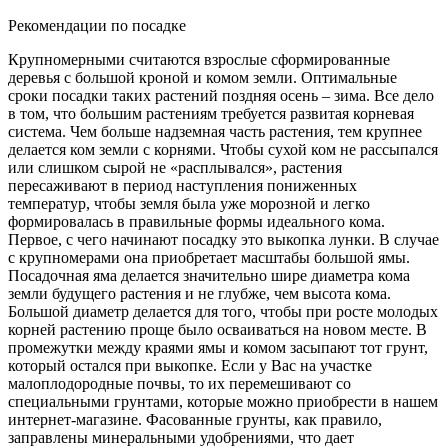
Рекомендации по посадке
Крупномерными считаются взрослые сформированные
деревья с большой кроной и комом земли. Оптимальные
сроки посадки таких растений поздняя осень – зима. Все дело
в том, что большим растениям требуется развитая корневая
система. Чем больше надземная часть растения, тем крупнее
делается ком земли с корнями. Чтобы сухой ком не рассыпался
или слишком сырой не «расплывался», растения
пересаживают в период наступления пониженных
температур, чтобы земля была уже морозной и легко
формировалась в правильные формы идеального кома.
Первое, с чего начинают посадку это выкопка лунки. В случае
с крупномерами она приобретает масштабы большой ямы.
Посадочная яма делается значительно шире диаметра кома
земли будущего растения и не глубже, чем высота кома.
Большой диаметр делается для того, чтобы при росте молодых
корней растению проще было осваиваться на новом месте. В
промежутки между краями ямы и комом засыпают тот грунт,
который остался при выкопке. Если у Вас на участке
малоплодородные почвы, то их перемешивают со
специальными грунтами, которые можно приобрести в нашем
интернет-магазине. Фасованные грунты, как правило,
заправлены минеральными удобрениями, что дает