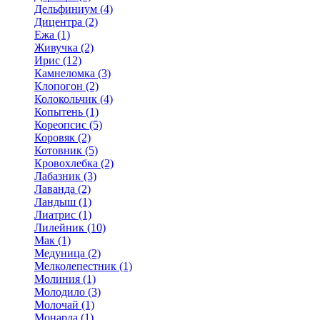
Дельфиниум (4)
Дицентра (2)
Ежа (1)
Живучка (2)
Ирис (12)
Камнеломка (3)
Клопогон (2)
Колокольчик (4)
Копытень (1)
Кореопсис (5)
Коровяк (2)
Котовник (5)
Кровохлебка (2)
Лабазник (3)
Лаванда (2)
Ландыш (1)
Лиатрис (1)
Лилейник (10)
Мак (1)
Медуница (2)
Мелколепестник (1)
Молиния (1)
Молодило (3)
Молочай (1)
Монарда (1)