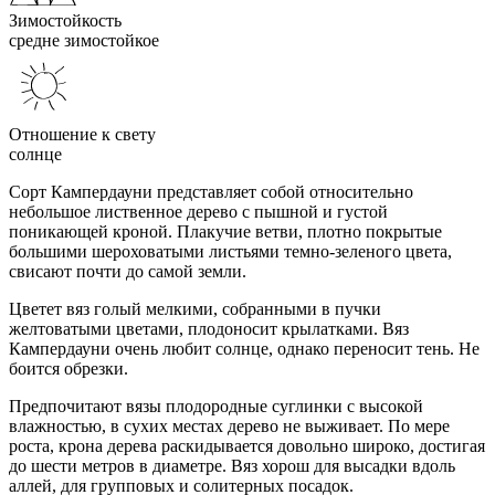
Зимостойкость
средне зимостойкое
Отношение к свету
солнце
Сорт Кампердауни представляет собой относительно
небольшое лиственное дерево с пышной и густой
поникающей кроной. Плакучие ветви, плотно покрытые
большими шероховатыми листьями темно-зеленого цвета,
свисают почти до самой земли.
Цветет вяз голый мелкими, собранными в пучки
желтоватыми цветами, плодоносит крылатками. Вяз
Кампердауни очень любит солнце, однако переносит тень. Не
боится обрезки.
Предпочитают вязы плодородные суглинки с высокой
влажностью, в сухих местах дерево не выживает. По мере
роста, крона дерева раскидывается довольно широко, достигая
до шести метров в диаметре. Вяз хорош для высадки вдоль
аллей, для групповых и солитерных посадок.