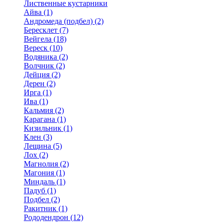
Лиственные кустарники
Айва (1)
Андромеда (подбел) (2)
Бересклет (7)
Вейгела (18)
Вереск (10)
Водяника (2)
Волчник (2)
Дейция (2)
Дерен (2)
Ирга (1)
Ива (1)
Кальмия (2)
Карагана (1)
Кизильник (1)
Клен (3)
Лещина (5)
Лох (2)
Магнолия (2)
Магония (1)
Миндаль (1)
Падуб (1)
Подбел (2)
Ракитник (1)
Рододендрон (12)