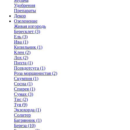
Мульча
Удобрения
Препараты
Декор
Озеленение
Живая изгородь
Бересклет (3)
Ель (3)
Ива (1)
Кизильник (1)
Клен (2)
Лох (2)
Пихта (1)
Псевдотсуга (1)
Роза морщинистая (2)
Скумпия (1)
Сосна (1)
Спирея (1)
Сумах (3)
Тис (2)
Туя (9)
Экзохорда (1)
Солитер
Багрянник (1)
Береза (10)