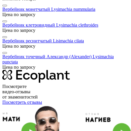
Вербейник монетчатый
Lysimachia nummularia
Цена по запросу
Вербейник клетровидный
Lysimachia clethroides
Цена по запросу
Вербейник реснитчатый
Lisimachia cilata
Цена по запросу
Вербейник точечный Александр (Alexander)
Lysimachia
punctata
Цена по запросу
Посмотрите
видео-отзывы
от знаменитостей
Посмотреть отзывы