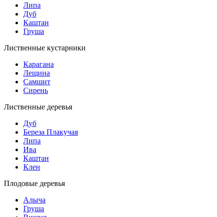
Липа
Дуб
Каштан
Груша
Лиственные кустарники
Карагана
Лещина
Самшит
Сирень
Лиственные деревья
Дуб
Береза Плакучая
Липа
Ива
Каштан
Клен
Плодовые деревья
Алыча
Груша