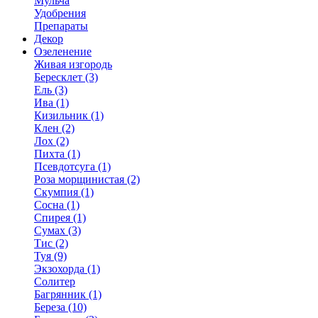
Мульча
Удобрения
Препараты
Декор
Озеленение
Живая изгородь
Бересклет (3)
Ель (3)
Ива (1)
Кизильник (1)
Клен (2)
Лох (2)
Пихта (1)
Псевдотсуга (1)
Роза морщинистая (2)
Скумпия (1)
Сосна (1)
Спирея (1)
Сумах (3)
Тис (2)
Туя (9)
Экзохорда (1)
Солитер
Багрянник (1)
Береза (10)