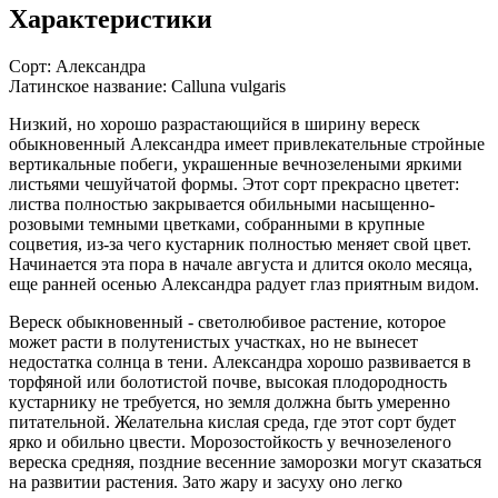
Характеристики
Сорт:
Александра
Латинское название:
Calluna vulgaris
Низкий, но хорошо разрастающийся в ширину вереск
обыкновенный Александра имеет привлекательные стройные
вертикальные побеги, украшенные вечнозелеными яркими
листьями чешуйчатой формы. Этот сорт прекрасно цветет:
листва полностью закрывается обильными насыщенно-
розовыми темными цветками, собранными в крупные
соцветия, из-за чего кустарник полностью меняет свой цвет.
Начинается эта пора в начале августа и длится около месяца,
еще ранней осенью Александра радует глаз приятным видом.
Вереск обыкновенный - светолюбивое растение, которое
может расти в полутенистых участках, но не вынесет
недостатка солнца в тени. Александра хорошо развивается в
торфяной или болотистой почве, высокая плодородность
кустарнику не требуется, но земля должна быть умеренно
питательной. Желательна кислая среда, где этот сорт будет
ярко и обильно цвести. Морозостойкость у вечнозеленого
вереска средняя, поздние весенние заморозки могут сказаться
на развитии растения. Зато жару и засуху оно легко