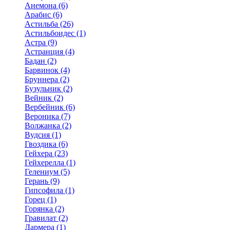
Анемона (6)
Арабис (6)
Астильба (26)
Астильбоидес (1)
Астра (9)
Астранция (4)
Бадан (2)
Барвинок (4)
Бруннера (2)
Бузульник (2)
Вейник (2)
Вербейник (6)
Вероника (7)
Волжанка (2)
Вудсия (1)
Гвоздика (6)
Гейхера (23)
Гейхерелла (1)
Гелениум (5)
Герань (9)
Гипсофила (1)
Горец (1)
Горянка (2)
Гравилат (2)
Дармера (1)