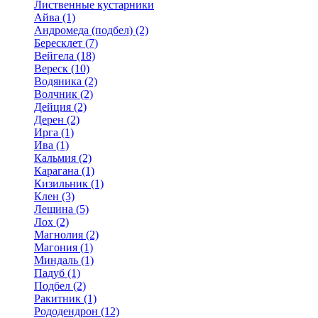
Лиственные кустарники
Айва (1)
Андромеда (подбел) (2)
Бересклет (7)
Вейгела (18)
Вереск (10)
Водяника (2)
Волчник (2)
Дейция (2)
Дерен (2)
Ирга (1)
Ива (1)
Кальмия (2)
Карагана (1)
Кизильник (1)
Клен (3)
Лещина (5)
Лох (2)
Магнолия (2)
Магония (1)
Миндаль (1)
Падуб (1)
Подбел (2)
Ракитник (1)
Рододендрон (12)