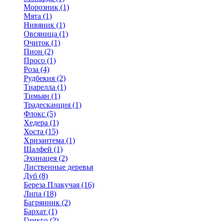
Морозник (1)
Мята (1)
Нивяник (1)
Овсяница (1)
Очиток (1)
Пион (2)
Просо (1)
Роза (4)
Рудбекия (2)
Тиарелла (1)
Тимьян (1)
Традесканция (1)
Флокс (5)
Хедера (1)
Хоста (15)
Хризантема (1)
Шалфей (1)
Эхинацея (2)
Лиственные деревья
Дуб (8)
Береза Плакучая (16)
Липа (18)
Багрянник (2)
Бархат (1)
Гинкго (2)