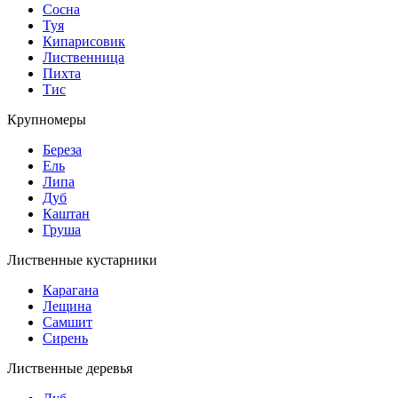
Сосна
Туя
Кипарисовик
Лиственница
Пихта
Тис
Крупномеры
Береза
Ель
Липа
Дуб
Каштан
Груша
Лиственные кустарники
Карагана
Лещина
Самшит
Сирень
Лиственные деревья