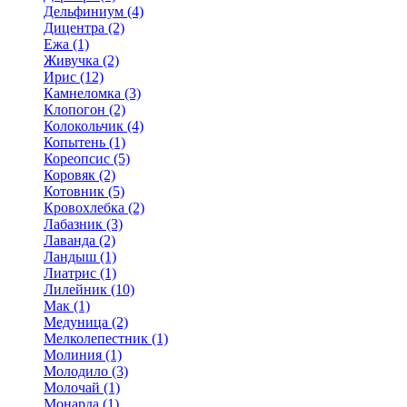
Дельфиниум (4)
Дицентра (2)
Ежа (1)
Живучка (2)
Ирис (12)
Камнеломка (3)
Клопогон (2)
Колокольчик (4)
Копытень (1)
Кореопсис (5)
Коровяк (2)
Котовник (5)
Кровохлебка (2)
Лабазник (3)
Лаванда (2)
Ландыш (1)
Лиатрис (1)
Лилейник (10)
Мак (1)
Медуница (2)
Мелколепестник (1)
Молиния (1)
Молодило (3)
Молочай (1)
Монарда (1)