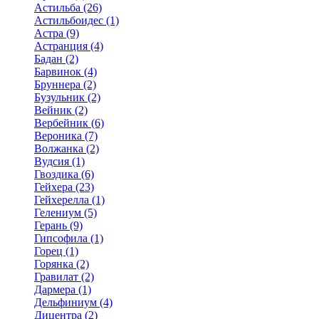
Астильба (26)
Астильбоидес (1)
Астра (9)
Астранция (4)
Бадан (2)
Барвинок (4)
Бруннера (2)
Бузульник (2)
Вейник (2)
Вербейник (6)
Вероника (7)
Волжанка (2)
Вудсия (1)
Гвоздика (6)
Гейхера (23)
Гейхерелла (1)
Гелениум (5)
Герань (9)
Гипсофила (1)
Горец (1)
Горянка (2)
Гравилат (2)
Дармера (1)
Дельфиниум (4)
Дицентра (2)