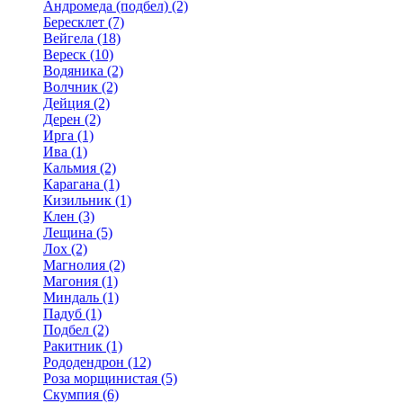
Андромеда (подбел) (2)
Бересклет (7)
Вейгела (18)
Вереск (10)
Водяника (2)
Волчник (2)
Дейция (2)
Дерен (2)
Ирга (1)
Ива (1)
Кальмия (2)
Карагана (1)
Кизильник (1)
Клен (3)
Лещина (5)
Лох (2)
Магнолия (2)
Магония (1)
Миндаль (1)
Падуб (1)
Подбел (2)
Ракитник (1)
Рододендрон (12)
Роза морщинистая (5)
Скумпия (6)