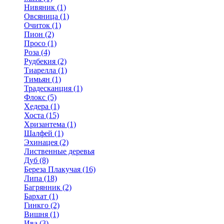
Нивяник (1)
Овсяница (1)
Очиток (1)
Пион (2)
Просо (1)
Роза (4)
Рудбекия (2)
Тиарелла (1)
Тимьян (1)
Традесканция (1)
Флокс (5)
Хедера (1)
Хоста (15)
Хризантема (1)
Шалфей (1)
Эхинацея (2)
Лиственные деревья
Дуб (8)
Береза Плакучая (16)
Липа (18)
Багрянник (2)
Бархат (1)
Гинкго (2)
Вишня (1)
Ива (3)