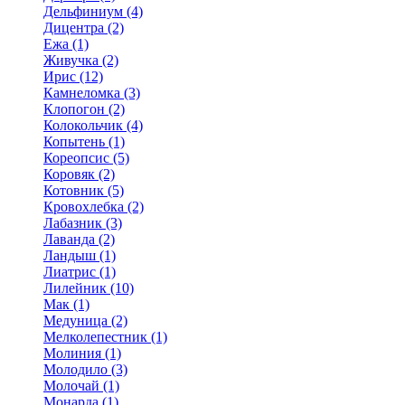
Дельфиниум (4)
Дицентра (2)
Ежа (1)
Живучка (2)
Ирис (12)
Камнеломка (3)
Клопогон (2)
Колокольчик (4)
Копытень (1)
Кореопсис (5)
Коровяк (2)
Котовник (5)
Кровохлебка (2)
Лабазник (3)
Лаванда (2)
Ландыш (1)
Лиатрис (1)
Лилейник (10)
Мак (1)
Медуница (2)
Мелколепестник (1)
Молиния (1)
Молодило (3)
Молочай (1)
Монарда (1)