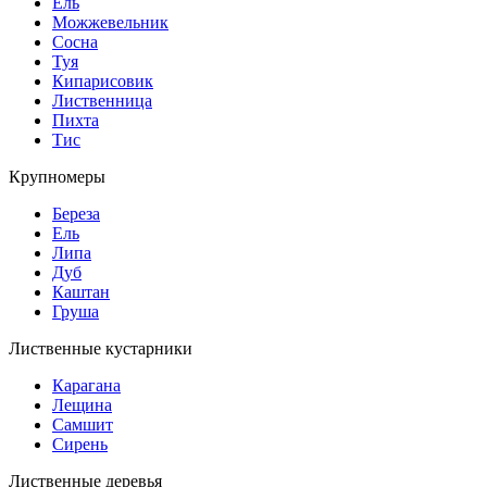
Ель
Можжевельник
Сосна
Туя
Кипарисовик
Лиственница
Пихта
Тис
Крупномеры
Береза
Ель
Липа
Дуб
Каштан
Груша
Лиственные кустарники
Карагана
Лещина
Самшит
Сирень
Лиственные деревья