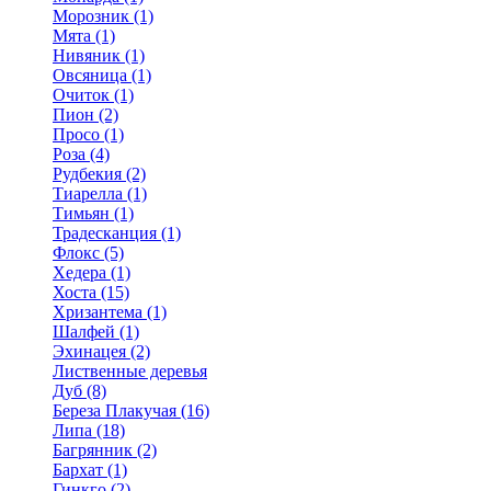
Морозник (1)
Мята (1)
Нивяник (1)
Овсяница (1)
Очиток (1)
Пион (2)
Просо (1)
Роза (4)
Рудбекия (2)
Тиарелла (1)
Тимьян (1)
Традесканция (1)
Флокс (5)
Хедера (1)
Хоста (15)
Хризантема (1)
Шалфей (1)
Эхинацея (2)
Лиственные деревья
Дуб (8)
Береза Плакучая (16)
Липа (18)
Багрянник (2)
Бархат (1)
Гинкго (2)