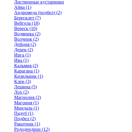
Лиственные кустарники
Айва (1)
Андромеда (подбел) (2)
Бересклет (7)
Вейгела (18)
Вереск (10)
Водяника (2)
Волчник (2)
Дейция (2)
Дерен (2)
Ирга (1)
Ива (1)
Кальмия (2)
Карагана (1)
Кизильник (1)
Клен (3)
Лещина (5)
Лох (2)
Магнолия (2)
Магония (1)
Миндаль (1)
Падуб (1)
Подбел (2)
Ракитник (1)
Рододендрон (12)