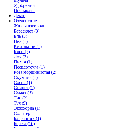
Мульча
Удобрения
Препараты
Декор
Озеленение
Живая изгородь
Бересклет (3)
Ель (3)
Ива (1)
Кизильник (1)
Клен (2)
Лох (2)
Пихта (1)
Псевдотсуга (1)
Роза морщинистая (2)
Скумпия (1)
Сосна (1)
Спирея (1)
Сумах (3)
Тис (2)
Туя (9)
Экзохорда (1)
Солитер
Багрянник (1)
Береза (10)