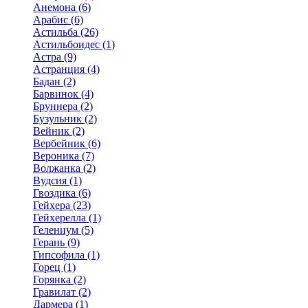
Анемона (6)
Арабис (6)
Астильба (26)
Астильбоидес (1)
Астра (9)
Астранция (4)
Бадан (2)
Барвинок (4)
Бруннера (2)
Бузульник (2)
Вейник (2)
Вербейник (6)
Вероника (7)
Волжанка (2)
Вудсия (1)
Гвоздика (6)
Гейхера (23)
Гейхерелла (1)
Гелениум (5)
Герань (9)
Гипсофила (1)
Горец (1)
Горянка (2)
Гравилат (2)
Дармера (1)