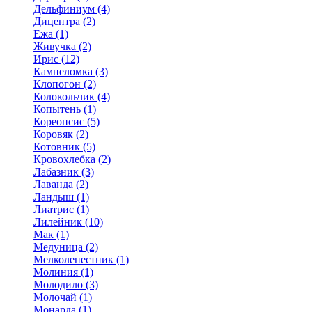
Дельфиниум (4)
Дицентра (2)
Ежа (1)
Живучка (2)
Ирис (12)
Камнеломка (3)
Клопогон (2)
Колокольчик (4)
Копытень (1)
Кореопсис (5)
Коровяк (2)
Котовник (5)
Кровохлебка (2)
Лабазник (3)
Лаванда (2)
Ландыш (1)
Лиатрис (1)
Лилейник (10)
Мак (1)
Медуница (2)
Мелколепестник (1)
Молиния (1)
Молодило (3)
Молочай (1)
Монарда (1)