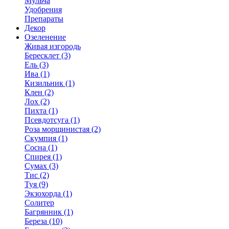
Мульча
Удобрения
Препараты
Декор
Озеленение
Живая изгородь
Бересклет (3)
Ель (3)
Ива (1)
Кизильник (1)
Клен (2)
Лох (2)
Пихта (1)
Псевдотсуга (1)
Роза морщинистая (2)
Скумпия (1)
Сосна (1)
Спирея (1)
Сумах (3)
Тис (2)
Туя (9)
Экзохорда (1)
Солитер
Багрянник (1)
Береза (10)