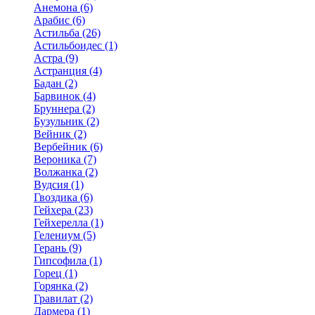
Анемона (6)
Арабис (6)
Астильба (26)
Астильбоидес (1)
Астра (9)
Астранция (4)
Бадан (2)
Барвинок (4)
Бруннера (2)
Бузульник (2)
Вейник (2)
Вербейник (6)
Вероника (7)
Волжанка (2)
Вудсия (1)
Гвоздика (6)
Гейхера (23)
Гейхерелла (1)
Гелениум (5)
Герань (9)
Гипсофила (1)
Горец (1)
Горянка (2)
Гравилат (2)
Дармера (1)