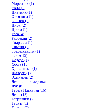
Морозник (1)
Мята (1)
Нивяник (1)
Овсяница (1)
Очиток (1)
Пион (2)
Просо (1)
Роза (4)
Рудбекия (2)
Тиарелла (1)
Тимьян (1)
Традесканция (1)
Флокс (5)
Хедера (1)
Хоста (15)
Хризантема (1)
Шалфей (1)
Эхинацея (2)
Лиственные деревья
Дуб (8)
Береза Плакучая (16)
Липа (18)
Багрянник (2)
Бархат (1)
Гинкго (2)