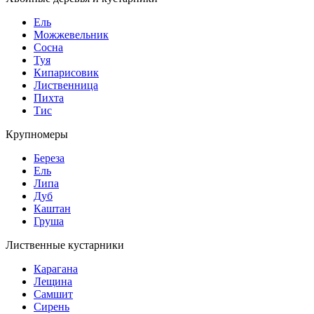
Ель
Можжевельник
Сосна
Туя
Кипарисовик
Лиственница
Пихта
Тис
Крупномеры
Береза
Ель
Липа
Дуб
Каштан
Груша
Лиственные кустарники
Карагана
Лещина
Самшит
Сирень