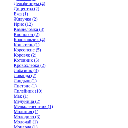
Дельфиниум (4)
Дицентра (2)
Ежа (1)
Живучка (2)
Ирис (12)
Камнеломка (3)
Клопогон (2)
Колокольчик (4)
Копытень (1)
Кореопсис (5)
Коровяк (2)
Котовник (5)
Кровохлебка (2)
Лабазник (3)
Лаванда (2)
Ландыш (1)
Лиатрис (1)
Лилейник (10)
Мак (1)
Медуница (2)
Мелколепестник (1)
Молиния (1)
Молодило (3)
Молочай (1)
Монарда (1)