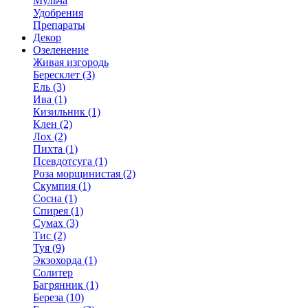
Мульча
Удобрения
Препараты
Декор
Озеленение
Живая изгородь
Бересклет (3)
Ель (3)
Ива (1)
Кизильник (1)
Клен (2)
Лох (2)
Пихта (1)
Псевдотсуга (1)
Роза морщинистая (2)
Скумпия (1)
Сосна (1)
Спирея (1)
Сумах (3)
Тис (2)
Туя (9)
Экзохорда (1)
Солитер
Багрянник (1)
Береза (10)