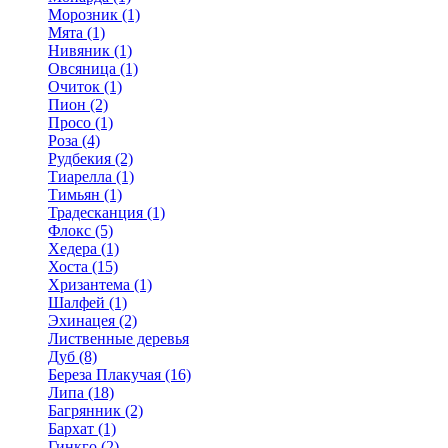
Морозник (1)
Мята (1)
Нивяник (1)
Овсяница (1)
Очиток (1)
Пион (2)
Просо (1)
Роза (4)
Рудбекия (2)
Тиарелла (1)
Тимьян (1)
Традесканция (1)
Флокс (5)
Хедера (1)
Хоста (15)
Хризантема (1)
Шалфей (1)
Эхинацея (2)
Лиственные деревья
Дуб (8)
Береза Плакучая (16)
Липа (18)
Багрянник (2)
Бархат (1)
Гинкго (2)