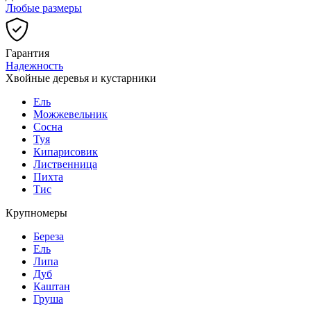
Любые размеры
Гарантия
Надежность
Хвойные деревья и кустарники
Ель
Можжевельник
Сосна
Туя
Кипарисовик
Лиственница
Пихта
Тис
Крупномеры
Береза
Ель
Липа
Дуб
Каштан
Груша