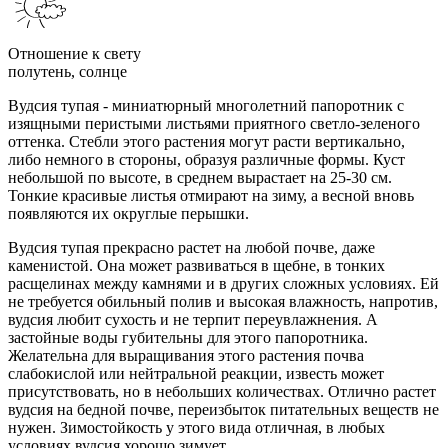
Отношение к свету
полутень, солнце
Вудсия тупая - миниатюрный многолетний папоротник с
изящными перистыми листьями приятного светло-зеленого
оттенка. Стебли этого растения могут расти вертикально,
либо немного в стороны, образуя различные формы. Куст
небольшой по высоте, в среднем вырастает на 25-30 см.
Тонкие красивые листья отмирают на зиму, а весной вновь
появляются их округлые перышки.
Вудсия тупая прекрасно растет на любой почве, даже
каменистой. Она может развиваться в щебне, в тонких
расщелинах между камнями и в других сложных условиях. Ей
не требуется обильный полив и высокая влажность, напротив,
вудсия любит сухость и не терпит переувлажнения. А
застойные воды губительны для этого папоротника.
Желательна для выращивания этого растения почва
слабокислой или нейтральной реакции, известь может
присутствовать, но в небольших количествах. Отлично растет
вудсия на бедной почве, переизбыток питательных веществ не
нужен. Зимостойкость у этого вида отличная, в любых
условиях вудсия хорошо зимует.