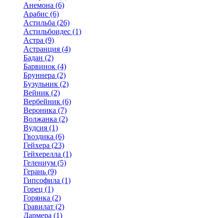
Анемона (6)
Арабис (6)
Астильба (26)
Астильбоидес (1)
Астра (9)
Астранция (4)
Бадан (2)
Барвинок (4)
Бруннера (2)
Бузульник (2)
Вейник (2)
Вербейник (6)
Вероника (7)
Волжанка (2)
Вудсия (1)
Гвоздика (6)
Гейхера (23)
Гейхерелла (1)
Гелениум (5)
Герань (9)
Гипсофила (1)
Горец (1)
Горянка (2)
Гравилат (2)
Дармера (1)