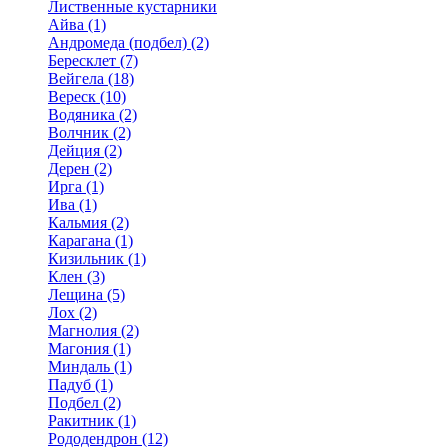
Лиственные кустарники
Айва (1)
Андромеда (подбел) (2)
Бересклет (7)
Вейгела (18)
Вереск (10)
Водяника (2)
Волчник (2)
Дейция (2)
Дерен (2)
Ирга (1)
Ива (1)
Кальмия (2)
Карагана (1)
Кизильник (1)
Клен (3)
Лещина (5)
Лох (2)
Магнолия (2)
Магония (1)
Миндаль (1)
Падуб (1)
Подбел (2)
Ракитник (1)
Рододендрон (12)