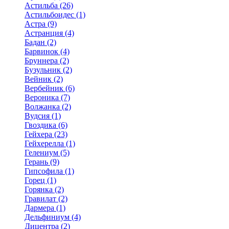
Астильба (26)
Астильбоидес (1)
Астра (9)
Астранция (4)
Бадан (2)
Барвинок (4)
Бруннера (2)
Бузульник (2)
Вейник (2)
Вербейник (6)
Вероника (7)
Волжанка (2)
Вудсия (1)
Гвоздика (6)
Гейхера (23)
Гейхерелла (1)
Гелениум (5)
Герань (9)
Гипсофила (1)
Горец (1)
Горянка (2)
Гравилат (2)
Дармера (1)
Дельфиниум (4)
Дицентра (2)