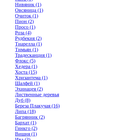
Нивяник (1)
Овсяница (1)
Очиток (1)
Пион (2)
Просо (1)
Роза (4)
Рудбекия (2)
Тиарелла (1)
Тимьян (1)
Традесканция (1)
Флокс (5)
Хедера (1)
Хоста (15)
Хризантема (1)
Шалфей (1)
Эхинацея (2)
Лиственные деревья
Дуб (8)
Береза Плакучая (16)
Липа (18)
Багрянник (2)
Бархат (1)
Гинкго (2)
Вишня (1)
Ива (3)