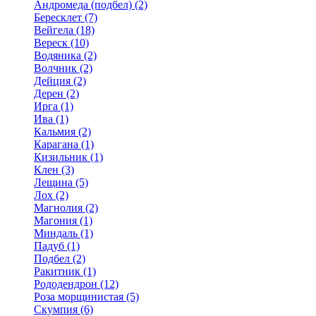
Андромеда (подбел) (2)
Бересклет (7)
Вейгела (18)
Вереск (10)
Водяника (2)
Волчник (2)
Дейция (2)
Дерен (2)
Ирга (1)
Ива (1)
Кальмия (2)
Карагана (1)
Кизильник (1)
Клен (3)
Лещина (5)
Лох (2)
Магнолия (2)
Магония (1)
Миндаль (1)
Падуб (1)
Подбел (2)
Ракитник (1)
Рододендрон (12)
Роза морщинистая (5)
Скумпия (6)