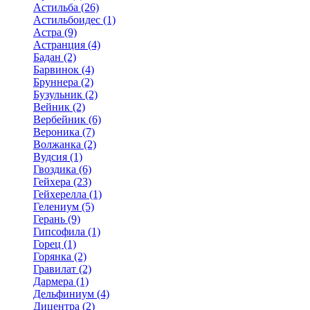
Астильба (26)
Астильбоидес (1)
Астра (9)
Астранция (4)
Бадан (2)
Барвинок (4)
Бруннера (2)
Бузульник (2)
Вейник (2)
Вербейник (6)
Вероника (7)
Волжанка (2)
Вудсия (1)
Гвоздика (6)
Гейхера (23)
Гейхерелла (1)
Гелениум (5)
Герань (9)
Гипсофила (1)
Горец (1)
Горянка (2)
Гравилат (2)
Дармера (1)
Дельфиниум (4)
Дицентра (2)