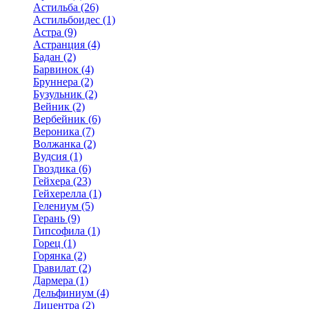
Астильба (26)
Астильбоидес (1)
Астра (9)
Астранция (4)
Бадан (2)
Барвинок (4)
Бруннера (2)
Бузульник (2)
Вейник (2)
Вербейник (6)
Вероника (7)
Волжанка (2)
Вудсия (1)
Гвоздика (6)
Гейхера (23)
Гейхерелла (1)
Гелениум (5)
Герань (9)
Гипсофила (1)
Горец (1)
Горянка (2)
Гравилат (2)
Дармера (1)
Дельфиниум (4)
Дицентра (2)