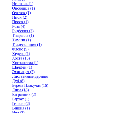
Нивяник (1)
Овсяница (1)
Очиток (1)
Пион (2)
Просо (1)
Роза (4)
Рудбекия (2)
Тиарелла (1)
Тимьян (1)
Традесканция (1)
Флокс (5)
Хедера (1)
Хоста (15)
Хризантема (1)
Шалфей (1)
Эхинацея (2)
Лиственные деревья
Дуб (8)
Береза Плакучая (16)
Липа (18)
Багрянник (2)
Бархат (1)
Гинкго (2)
Вишня (1)
Ива (3)