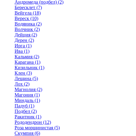
Андромеда (подбел) (2)
Бересклет (7)
Вейгела (18)
Вереск (10)
Водяника (2)
Волчник (2)
Дейция (2)
Дерен (2)
Ирга (1)
Ива (1)
Кальмия (2)
Карагана (1)
Кизильник (1)
Клен (3)
Лещина (5)
Лох (2)
Магнолия (2)
Магония (1)
Миндаль (1)
Падуб (1)
Подбел (2)
Ракитник (1)
Рододендрон (12)
Роза морщинистая (5)
Скумпия (6)