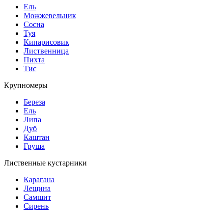
Ель
Можжевельник
Сосна
Туя
Кипарисовик
Лиственница
Пихта
Тис
Крупномеры
Береза
Ель
Липа
Дуб
Каштан
Груша
Лиственные кустарники
Карагана
Лещина
Самшит
Сирень