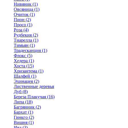
Нивяник (1)
Овсяница (1)
Очиток (1)
Пион (2)
Просо (1)
Роза (4)
Рудбекия (2)
Тиарелла (1)
Тимьян (1)
Традесканция (1)
Флокс (5)
Хедера (1)
Хоста (15)
Хризантема (1)
Шалфей (1)
Эхинацея (2)
Лиственные деревья
Дуб (8)
Береза Плакучая (16)
Липа (18)
Багрянник (2)
Бархат (1)
Гинкго (2)
Вишня (1)
Ива (3)