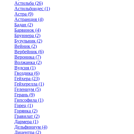
Астильба (26)
Астильбоидес (1)
Астра (9)
Астранция (4)
Бадан (2)
Барвинок (4)
Бруннера (2)
Бузульник (2)
Вейник (2)
Вербейник (6)
Вероника (7)
Волжанка (2)
Вудсия (1)
Гвоздика (6)
Гейхера (23)
Гейхерелла (1)
Гелениум (5)
Герань (9)
Гипсофила (1)
Горец (1)
Горянка (2)
Гравилат (2)
Дармера (1)
Дельфиниум (4)
Дицентра (2)