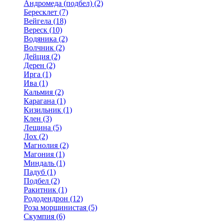
Андромеда (подбел) (2)
Бересклет (7)
Вейгела (18)
Вереск (10)
Водяника (2)
Волчник (2)
Дейция (2)
Дерен (2)
Ирга (1)
Ива (1)
Кальмия (2)
Карагана (1)
Кизильник (1)
Клен (3)
Лещина (5)
Лох (2)
Магнолия (2)
Магония (1)
Миндаль (1)
Падуб (1)
Подбел (2)
Ракитник (1)
Рододендрон (12)
Роза морщинистая (5)
Скумпия (6)