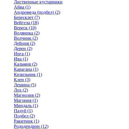
Лиственные кустарники
Айва (1)
Андромеда (подбел) (2)
Бересклет (7)
Вейгела (18)
Вереск (10)
Водяника (2)
Волчник (2)
Дейция (2)
Дерен (2)
Ирга (1)
Ива (1)
Кальмия (2)
Карагана (1)
Кизильник (1)
Клен (3)
Лещина (5)
Лох (2)
Магнолия (2)
Магония (1)
Миндаль (1)
Падуб (1)
Подбел (2)
Ракитник (1)
Рододендрон (12)