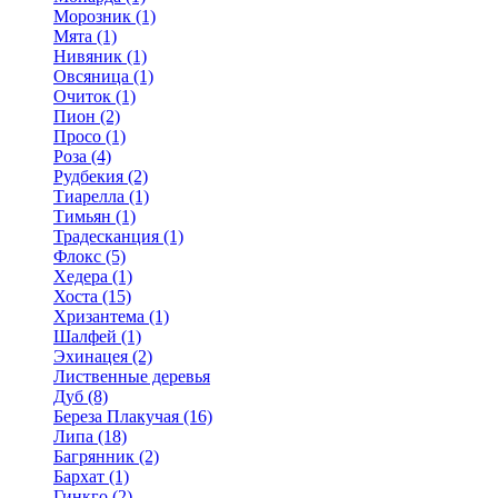
Морозник (1)
Мята (1)
Нивяник (1)
Овсяница (1)
Очиток (1)
Пион (2)
Просо (1)
Роза (4)
Рудбекия (2)
Тиарелла (1)
Тимьян (1)
Традесканция (1)
Флокс (5)
Хедера (1)
Хоста (15)
Хризантема (1)
Шалфей (1)
Эхинацея (2)
Лиственные деревья
Дуб (8)
Береза Плакучая (16)
Липа (18)
Багрянник (2)
Бархат (1)
Гинкго (2)