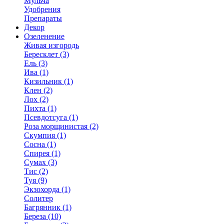
Мульча
Удобрения
Препараты
Декор
Озеленение
Живая изгородь
Бересклет (3)
Ель (3)
Ива (1)
Кизильник (1)
Клен (2)
Лох (2)
Пихта (1)
Псевдотсуга (1)
Роза морщинистая (2)
Скумпия (1)
Сосна (1)
Спирея (1)
Сумах (3)
Тис (2)
Туя (9)
Экзохорда (1)
Солитер
Багрянник (1)
Береза (10)