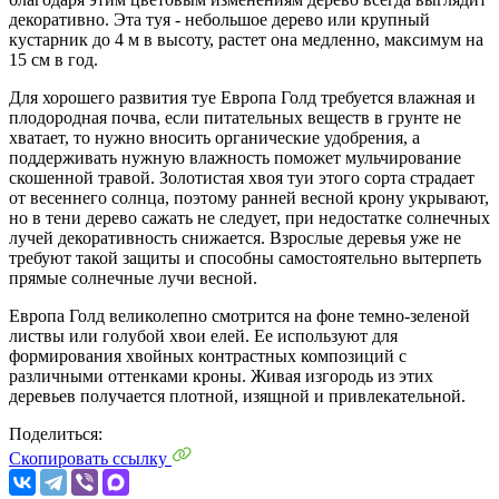
декоративно. Эта туя - небольшое дерево или крупный
кустарник до 4 м в высоту, растет она медленно, максимум на
15 см в год.
Для хорошего развития туе Европа Голд требуется влажная и
плодородная почва, если питательных веществ в грунте не
хватает, то нужно вносить органические удобрения, а
поддерживать нужную влажность поможет мульчирование
скошенной травой. Золотистая хвоя туи этого сорта страдает
от весеннего солнца, поэтому ранней весной крону укрывают,
но в тени дерево сажать не следует, при недостатке солнечных
лучей декоративность снижается. Взрослые деревья уже не
требуют такой защиты и способны самостоятельно вытерпеть
прямые солнечные лучи весной.
Европа Голд великолепно смотрится на фоне темно-зеленой
листвы или голубой хвои елей. Ее используют для
формирования хвойных контрастных композиций с
различными оттенками кроны. Живая изгородь из этих
деревьев получается плотной, изящной и привлекательной.
Поделиться:
Скопировать ссылку