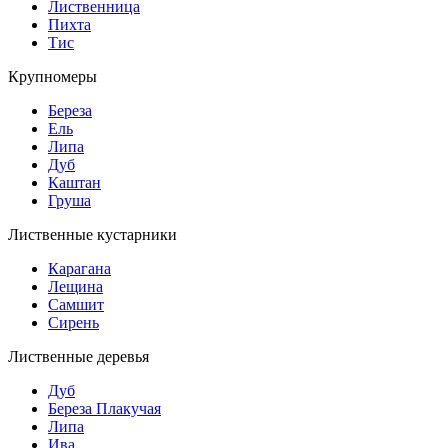
Лиственница
Пихта
Тис
Крупномеры
Береза
Ель
Липа
Дуб
Каштан
Груша
Лиственные кустарники
Карагана
Лещина
Самшит
Сирень
Лиственные деревья
Дуб
Береза Плакучая
Липа
Ива