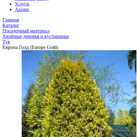
Услуги
Акции
Главная
Каталог
Посадочный материал
Хвойные деревья и кустарники
Туя
Европа Голд (Europe Gold)