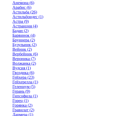
Анемона (6)
Арабис (6)
Астильба (26)
Астильбоидес (1)
Астра (9)
Астранция (4)
Бадан (2)
Барвинок (4)
Бруннера (2)
Бузульник (2)
Вейник (2)
Вербейник (6)
Вероника (7)
Волжанка (2)
Вудсия (1)
Гвоздика (6)
Гейхера (23)
Гейхерелла (1)
Гелениум (5)
Герань (9)
Гипсофила (1)
Горец (1)
Горянка (2)
Гравилат (2)
Дармера (1)