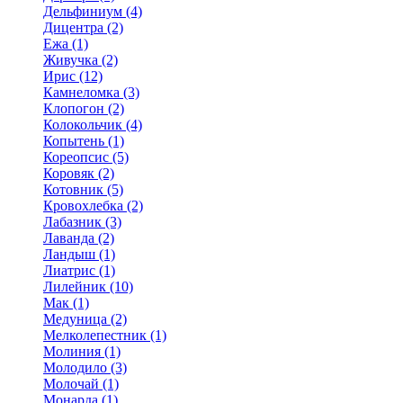
Дельфиниум (4)
Дицентра (2)
Ежа (1)
Живучка (2)
Ирис (12)
Камнеломка (3)
Клопогон (2)
Колокольчик (4)
Копытень (1)
Кореопсис (5)
Коровяк (2)
Котовник (5)
Кровохлебка (2)
Лабазник (3)
Лаванда (2)
Ландыш (1)
Лиатрис (1)
Лилейник (10)
Мак (1)
Медуница (2)
Мелколепестник (1)
Молиния (1)
Молодило (3)
Молочай (1)
Монарда (1)