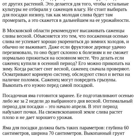
от других растений. Это делается для того, чтобы остальные
культуры не отбирали у саженцев влагу. Не стоит выбирать
для посадки низину, так как молодая слива будет там
промерзать, а это скажется в дальнейшем на ее урожайности.
В Московской области рекомендуют высаживать саженцы
сливы весной. Объясняется это тем, что посаженная осенью
слива не успевает хорошо укорениться до зимних холодов, и
обычно не выживает. Даже если фруктовое деревце удачно
перезимовало, то оно будет склонно к болезням и не сможет
нормально прижиться на основном месте. Что делать если
саженец купили в осенний период? Его можно прикопать на
зиму. Когда растает снег весной, саженец сначала проверяют.
Осматривают корневую систему, обследуют ствол и ветки на
наличие поломок. Саженец могут повредить грызуны.
Выкопать его нужно перед самой посадкой.
Посадочная яма готовится заранее. Ее подготавливают осенью
либо же за 2 недели до выбранного дня весной. Оптимальный
период для посадки – это начало апреля. В этот период
набухают почки. На свежевскопанной земле слива растет
плохо и не дает хорошего урожая.
Яма для посадки должна быть таких параметров: глубина 60
сантиметров, ширина 70 сантиметров. Выкопанный грунт