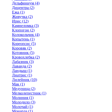
Дельфиниум (4)
Дицентра (2)
Ежа (1)
Живучка (2)
Ирис (12)
Камнеломка (3)
Клопогон (2)
Колокольчик (4)
Копытень (1)
Кореопсис (5)
Коровяк (2)
Котовник (5)
Кровохлебка (2)
Лабазник (3)
Лаванда (2)
Ландыш (1)
Лиатрис (1)
Лилейник (10)
Мак (1)
Медуница (2)
Мелколепестник (1)
Молиния (1)
Молодило (3)
Молочай (1)
Монарда (1)