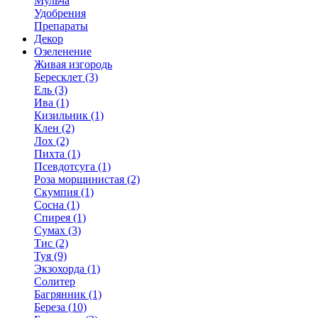
Мульча
Удобрения
Препараты
Декор
Озеленение
Живая изгородь
Бересклет (3)
Ель (3)
Ива (1)
Кизильник (1)
Клен (2)
Лох (2)
Пихта (1)
Псевдотсуга (1)
Роза морщинистая (2)
Скумпия (1)
Сосна (1)
Спирея (1)
Сумах (3)
Тис (2)
Туя (9)
Экзохорда (1)
Солитер
Багрянник (1)
Береза (10)