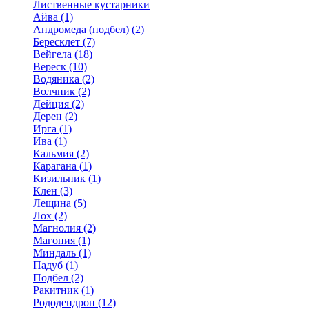
Лиственные кустарники
Айва (1)
Андромеда (подбел) (2)
Бересклет (7)
Вейгела (18)
Вереск (10)
Водяника (2)
Волчник (2)
Дейция (2)
Дерен (2)
Ирга (1)
Ива (1)
Кальмия (2)
Карагана (1)
Кизильник (1)
Клен (3)
Лещина (5)
Лох (2)
Магнолия (2)
Магония (1)
Миндаль (1)
Падуб (1)
Подбел (2)
Ракитник (1)
Рододендрон (12)