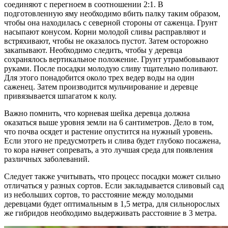
соединяют с перегноем в соотношении 2:1. В
подготовленную яму необходимо вбить палку таким образом,
чтобы она находилась с северной стороны от саженца. Грунт
насыпают конусом. Корни молодой сливы расправляют и
встряхивают, чтобы не оказалось пустот. Затем осторожно
закапывают. Необходимо следить, чтобы у деревца
сохранялось вертикальное положение. Грунт утрамбовывают
руками. После посадки молодую сливу тщательно поливают.
Для этого понадобится около трех ведер воды на один
саженец. Затем производится мульчирование и деревце
привязывается шпагатом к колу.
Важно помнить, что корневая шейка деревца должна
оказаться выше уровня земли на 6 сантиметров. Дело в том,
что почва осядет и растение опустится на нужный уровень.
Если этого не предусмотреть и слива будет глубоко посажена,
то кора начнет сопревать, а это лучшая среда для появления
различных заболеваний.
Следует также учитывать, что процесс посадки может сильно
отличаться у разных сортов. Если закладывается сливовый сад
из небольших сортов, то расстояние между молодыми
деревцами будет оптимальным в 1,5 метра, для сильнорослых
же гибридов необходимо выдерживать расстояние в 3 метра.