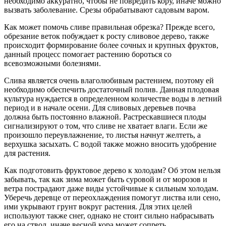
необходимо аккуратно, чтобы не повредить кору, иначе можно
вызвать заболевание. Срезы обрабатывают садовым варом.
Как может помочь сливе правильная обрезка? Прежде всего,
обрезание веток побуждает к росту сливовое дерево, также
происходит формирование более сочных и крупных фруктов,
данный процесс помогает растению бороться со
всевозможными болезнями.
Слива является очень влаголюбивым растением, поэтому ей
необходимо обеспечить достаточный полив. Данная плодовая
культура нуждается в определенном количестве воды в летний
период и в начале осени. Для сливовых деревьев почва
должна быть постоянно влажной. Растрескавшиеся плоды
сигнализируют о том, что сливе не хватает влаги. Если же
произошло переувлажнение, то листья начнут желтеть, а
верхушка засыхать. С водой также можно вносить удобрение
для растения.
Как подготовить фруктовое дерево к холодам? Об этом нельзя
забывать, так как зима может быть суровой и от морозов и
ветра пострадают даже виды устойчивые к сильным холодам.
Уберечь деревце от переохлаждения помогут листва или сено,
ими укрывают грунт вокруг растения. Для этих целей
используют также снег, однако не стоит сильно набрасывать
его на ствол, иначе весной кора может сопреть.