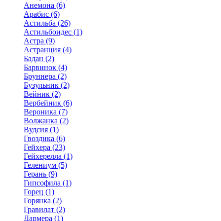
Анемона (6)
Арабис (6)
Астильба (26)
Астильбоидес (1)
Астра (9)
Астранция (4)
Бадан (2)
Барвинок (4)
Бруннера (2)
Бузульник (2)
Вейник (2)
Вербейник (6)
Вероника (7)
Волжанка (2)
Вудсия (1)
Гвоздика (6)
Гейхера (23)
Гейхерелла (1)
Гелениум (5)
Герань (9)
Гипсофила (1)
Горец (1)
Горянка (2)
Гравилат (2)
Дармера (1)