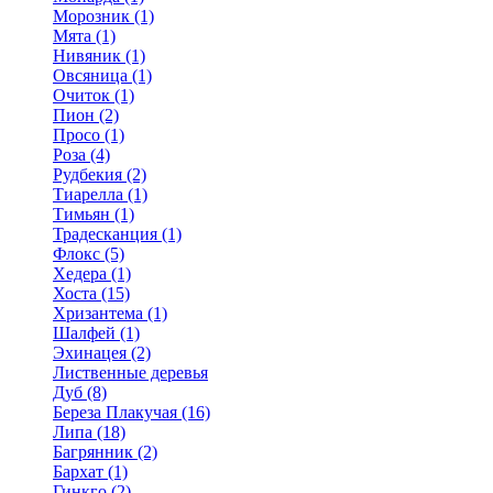
Морозник (1)
Мята (1)
Нивяник (1)
Овсяница (1)
Очиток (1)
Пион (2)
Просо (1)
Роза (4)
Рудбекия (2)
Тиарелла (1)
Тимьян (1)
Традесканция (1)
Флокс (5)
Хедера (1)
Хоста (15)
Хризантема (1)
Шалфей (1)
Эхинацея (2)
Лиственные деревья
Дуб (8)
Береза Плакучая (16)
Липа (18)
Багрянник (2)
Бархат (1)
Гинкго (2)