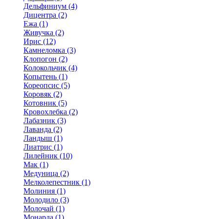
Дельфиниум (4)
Дицентра (2)
Ежа (1)
Живучка (2)
Ирис (12)
Камнеломка (3)
Клопогон (2)
Колокольчик (4)
Копытень (1)
Кореопсис (5)
Коровяк (2)
Котовник (5)
Кровохлебка (2)
Лабазник (3)
Лаванда (2)
Ландыш (1)
Лиатрис (1)
Лилейник (10)
Мак (1)
Медуница (2)
Мелколепестник (1)
Молиния (1)
Молодило (3)
Молочай (1)
Монарда (1)