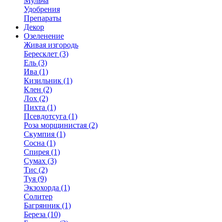
Мульча
Удобрения
Препараты
Декор
Озеленение
Живая изгородь
Бересклет (3)
Ель (3)
Ива (1)
Кизильник (1)
Клен (2)
Лох (2)
Пихта (1)
Псевдотсуга (1)
Роза морщинистая (2)
Скумпия (1)
Сосна (1)
Спирея (1)
Сумах (3)
Тис (2)
Туя (9)
Экзохорда (1)
Солитер
Багрянник (1)
Береза (10)