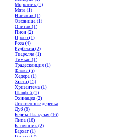
Морозник (1)
Мята (1)
Нивяник (1)
Овсяница (1)
Очиток (1)
Пион (2)
Просо (1)
Роза (4)
Рудбекия (2)
Тиарелла (1)
Тимьян (1)
Традесканция (1)
Флокс (5)
Хедера (1)
Хоста (15)
Хризантема (1)
Шалфей (1)
Эхинацея (2)
Лиственные деревья
Дуб (8)
Береза Плакучая (16)
Липа (18)
Багрянник (2)
Бархат (1)
Гинкго (2)