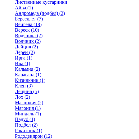
Лиственные кустарники
Айва (1)
Андромеда (подбел) (2)
Бересклет (7)
Вейгела (18)
Вереск (10)
Водяника (2)
Волчник (2)
Дейция (2)
Дерен (2)
Ирга (1)
Ива (1)
Кальмия (2)
Карагана (1)
Кизильник (1)
Клен (3)
Лещина (5)
Лох (2)
Магнолия (2)
Магония (1)
Миндаль (1)
Падуб (1)
Подбел (2)
Ракитник (1)
Рододендрон (12)