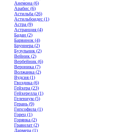
Анемона (6)
Арабис (6)
Астильба (26)
Астильбоидес (1)
Астра (9)
Астранция (4)
Бадан (2)
Барвинок (4)
Бруннера (2)
Бузульник (2)
Вейник (2)
Вербейник (6)
Вероника (7)
Волжанка (2)
Вудсия (1)
Гвоздика (6)
Гейхера (23)
Гейхерелла (1)
Гелениум (5)
Герань (9)
Гипсофила (1)
Горец (1)
Горянка (2)
Гравилат (2)
Дармера (1)