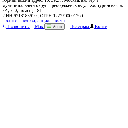
Юридический адрес: 107392, г. Москва, вн. тер. г.
муниципальный округ Преображенское, ул. Халтуринская, д.
7А, к. 2, помещ. 18П
ИНН 9718183910 , ОГРН 1227700001760
Политика конфиденциальности
Позвонить
Max
Телеграм
Войти
Меню