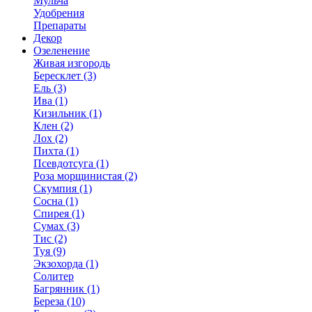
Мульча
Удобрения
Препараты
Декор
Озеленение
Живая изгородь
Бересклет (3)
Ель (3)
Ива (1)
Кизильник (1)
Клен (2)
Лох (2)
Пихта (1)
Псевдотсуга (1)
Роза морщинистая (2)
Скумпия (1)
Сосна (1)
Спирея (1)
Сумах (3)
Тис (2)
Туя (9)
Экзохорда (1)
Солитер
Багрянник (1)
Береза (10)