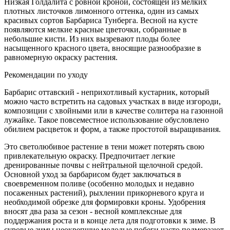
Низкая Голдалита с ровной кроной, состоящей из мелких
плотных листочков лимонного оттенка, один из самых
красивых сортов Барбариса Тунберга. Весной на кусте
появляются мелкие красные цветочки, собранные в
небольшие кисти. Из них вызревают плоды более
насыщенного красного цвета, вносящие разнообразие в
равномерную окраску растения.
Рекомендации по уходу
Барбарис оттавский - неприхотливый кустарник, который
можно часто встретить на садовых участках в виде изгороди,
композиции с хвойными или в качестве солитера на газонной
лужайке. Такое повсеместное использование обусловлено
обилием расцветок и форм, а также простотой выращивания.
Это светолюбивое растение в тени может потерять свою
привлекательную окраску. Предпочитает легкие
дренированные почвы с нейтральной щелочной средой.
Основной уход за барбарисом будет заключаться в
своевременном поливе (особенно молодых и недавно
посаженных растений), рыхлении прикорневого круга и
необходимой обрезке для формировки кроны. Удобрения
вносят два раза за сезон - весной комплексные для
поддержания роста и в конце лета для подготовки к зиме. В
суровые зимы неокрепшие молодые побеги часто подмерзают,