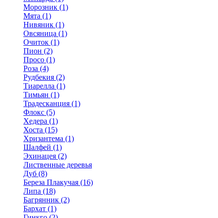
Морозник (1)
Мята (1)
Нивяник (1)
Овсяница (1)
Очиток (1)
Пион (2)
Просо (1)
Роза (4)
Рудбекия (2)
Тиарелла (1)
Тимьян (1)
Традесканция (1)
Флокс (5)
Хедера (1)
Хоста (15)
Хризантема (1)
Шалфей (1)
Эхинацея (2)
Лиственные деревья
Дуб (8)
Береза Плакучая (16)
Липа (18)
Багрянник (2)
Бархат (1)
Гинкго (2)