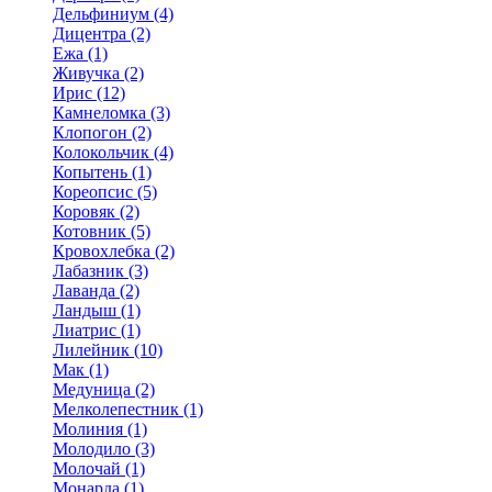
Дельфиниум (4)
Дицентра (2)
Ежа (1)
Живучка (2)
Ирис (12)
Камнеломка (3)
Клопогон (2)
Колокольчик (4)
Копытень (1)
Кореопсис (5)
Коровяк (2)
Котовник (5)
Кровохлебка (2)
Лабазник (3)
Лаванда (2)
Ландыш (1)
Лиатрис (1)
Лилейник (10)
Мак (1)
Медуница (2)
Мелколепестник (1)
Молиния (1)
Молодило (3)
Молочай (1)
Монарда (1)