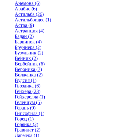
Анемона (6)
Арабис (6)
Астильба (26)
Астильбоидес (1)
Астра (9)
Астранция (4)
Бадан (2)
Барвинок (4)
Бруннера (2)
Бузульник (2)
Вейник (2)
Вербейник (6)
Вероника (7)
Волжанка (2)
Вудсия (1)
Гвоздика (6)
Гейхера (23)
Гейхерелла (1)
Гелениум (5)
Герань (9)
Гипсофила (1)
Горец (1)
Горянка (2)
Гравилат (2)
Дармера (1)