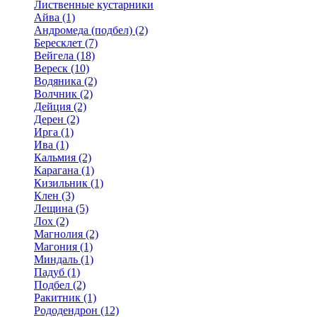
Лиственные кустарники
Айва (1)
Андромеда (подбел) (2)
Бересклет (7)
Вейгела (18)
Вереск (10)
Водяника (2)
Волчник (2)
Дейция (2)
Дерен (2)
Ирга (1)
Ива (1)
Кальмия (2)
Карагана (1)
Кизильник (1)
Клен (3)
Лещина (5)
Лох (2)
Магнолия (2)
Магония (1)
Миндаль (1)
Падуб (1)
Подбел (2)
Ракитник (1)
Рододендрон (12)