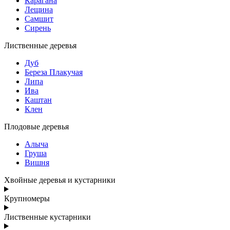
Карагана
Лещина
Самшит
Сирень
Лиственные деревья
Дуб
Береза Плакучая
Липа
Ива
Каштан
Клен
Плодовые деревья
Алыча
Груша
Вишня
Хвойные деревья и кустарники
Крупномеры
Лиственные кустарники