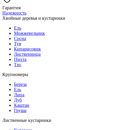
Гарантия
Надежность
Хвойные деревья и кустарники
Ель
Можжевельник
Сосна
Туя
Кипарисовик
Лиственница
Пихта
Тис
Крупномеры
Береза
Ель
Липа
Дуб
Каштан
Груша
Лиственные кустарники