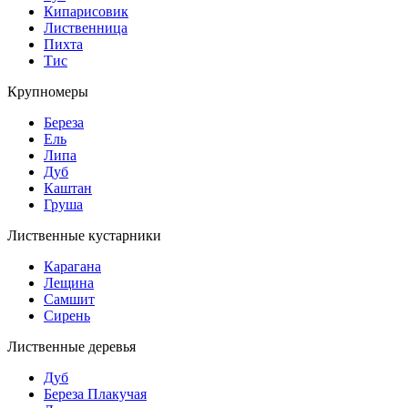
Кипарисовик
Лиственница
Пихта
Тис
Крупномеры
Береза
Ель
Липа
Дуб
Каштан
Груша
Лиственные кустарники
Карагана
Лещина
Самшит
Сирень
Лиственные деревья
Дуб
Береза Плакучая