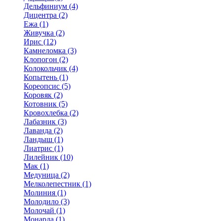
Дельфиниум (4)
Дицентра (2)
Ежа (1)
Живучка (2)
Ирис (12)
Камнеломка (3)
Клопогон (2)
Колокольчик (4)
Копытень (1)
Кореопсис (5)
Коровяк (2)
Котовник (5)
Кровохлебка (2)
Лабазник (3)
Лаванда (2)
Ландыш (1)
Лиатрис (1)
Лилейник (10)
Мак (1)
Медуница (2)
Мелколепестник (1)
Молиния (1)
Молодило (3)
Молочай (1)
Монарда (1)