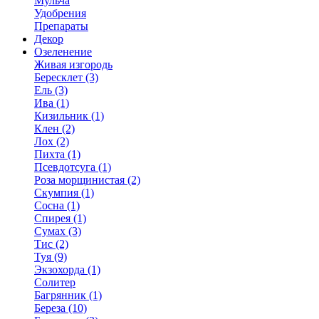
Мульча
Удобрения
Препараты
Декор
Озеленение
Живая изгородь
Бересклет (3)
Ель (3)
Ива (1)
Кизильник (1)
Клен (2)
Лох (2)
Пихта (1)
Псевдотсуга (1)
Роза морщинистая (2)
Скумпия (1)
Сосна (1)
Спирея (1)
Сумах (3)
Тис (2)
Туя (9)
Экзохорда (1)
Солитер
Багрянник (1)
Береза (10)