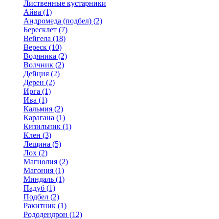
Лиственные кустарники
Айва (1)
Андромеда (подбел) (2)
Бересклет (7)
Вейгела (18)
Вереск (10)
Водяника (2)
Волчник (2)
Дейция (2)
Дерен (2)
Ирга (1)
Ива (1)
Кальмия (2)
Карагана (1)
Кизильник (1)
Клен (3)
Лещина (5)
Лох (2)
Магнолия (2)
Магония (1)
Миндаль (1)
Падуб (1)
Подбел (2)
Ракитник (1)
Рододендрон (12)