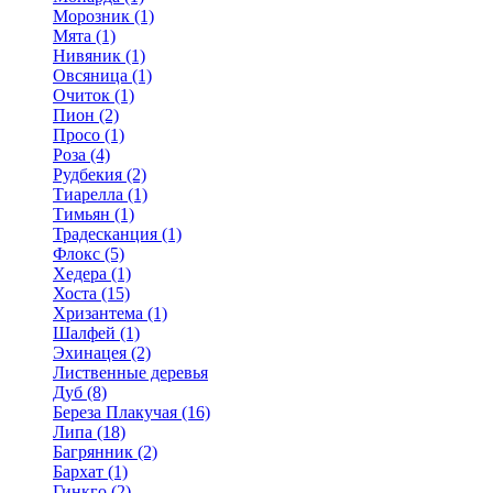
Морозник (1)
Мята (1)
Нивяник (1)
Овсяница (1)
Очиток (1)
Пион (2)
Просо (1)
Роза (4)
Рудбекия (2)
Тиарелла (1)
Тимьян (1)
Традесканция (1)
Флокс (5)
Хедера (1)
Хоста (15)
Хризантема (1)
Шалфей (1)
Эхинацея (2)
Лиственные деревья
Дуб (8)
Береза Плакучая (16)
Липа (18)
Багрянник (2)
Бархат (1)
Гинкго (2)