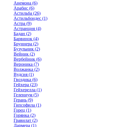
Анемона (6)
Арабис (6)
Астильба (26)
Астильбоидес (1)
Астра (9)
Астранция (4)
Бадан (2)
Барвинок (4)
Бруннера (2)
Бузульник (2)
Вейник (2)
Вербейник (6)
Вероника (7)
Волжанка (2)
Вудсия (1)
Гвоздика (6)
Гейхера (23)
Гейхерелла (1)
Гелениум (5)
Герань (9)
Гипсофила (1)
Горец (1)
Горянка (2)
Гравилат (2)
Дармера (1)