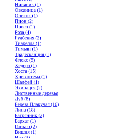
Нивяник (1)
Овсяница (1)
Очиток (1)
Пион (2)
Просо (1)
Роза (4)
Рудбекия (2)
Тиарелла (1)
Тимьян (1)
Традесканция (1)
Флокс (5)
Хедера (1)
Хоста (15)
Хризантема (1)
Шалфей (1)
Эхинацея (2)
Лиственные деревья
Дуб (8)
Береза Плакучая (16)
Липа (18)
Багрянник (2)
Бархат (1)
Гинкго (2)
Вишня (1)
Ива (3)