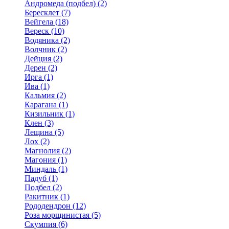
Андромеда (подбел) (2)
Бересклет (7)
Вейгела (18)
Вереск (10)
Водяника (2)
Волчник (2)
Дейция (2)
Дерен (2)
Ирга (1)
Ива (1)
Кальмия (2)
Карагана (1)
Кизильник (1)
Клен (3)
Лещина (5)
Лох (2)
Магнолия (2)
Магония (1)
Миндаль (1)
Падуб (1)
Подбел (2)
Ракитник (1)
Рододендрон (12)
Роза морщинистая (5)
Скумпия (6)