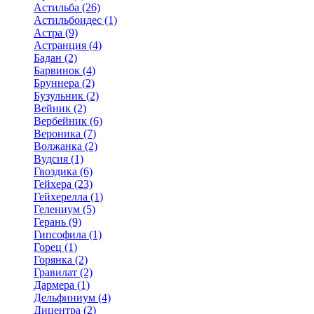
Астильба (26)
Астильбоидес (1)
Астра (9)
Астранция (4)
Бадан (2)
Барвинок (4)
Бруннера (2)
Бузульник (2)
Вейник (2)
Вербейник (6)
Вероника (7)
Волжанка (2)
Вудсия (1)
Гвоздика (6)
Гейхера (23)
Гейхерелла (1)
Гелениум (5)
Герань (9)
Гипсофила (1)
Горец (1)
Горянка (2)
Гравилат (2)
Дармера (1)
Дельфиниум (4)
Дицентра (2)