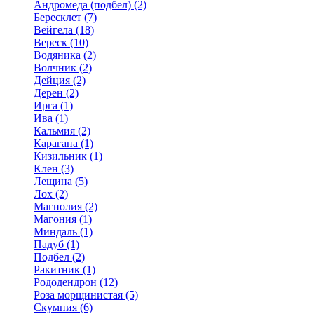
Андромеда (подбел) (2)
Бересклет (7)
Вейгела (18)
Вереск (10)
Водяника (2)
Волчник (2)
Дейция (2)
Дерен (2)
Ирга (1)
Ива (1)
Кальмия (2)
Карагана (1)
Кизильник (1)
Клен (3)
Лещина (5)
Лох (2)
Магнолия (2)
Магония (1)
Миндаль (1)
Падуб (1)
Подбел (2)
Ракитник (1)
Рододендрон (12)
Роза морщинистая (5)
Скумпия (6)