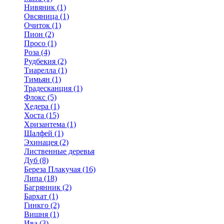
Нивяник (1)
Овсяница (1)
Очиток (1)
Пион (2)
Просо (1)
Роза (4)
Рудбекия (2)
Тиарелла (1)
Тимьян (1)
Традесканция (1)
Флокс (5)
Хедера (1)
Хоста (15)
Хризантема (1)
Шалфей (1)
Эхинацея (2)
Лиственные деревья
Дуб (8)
Береза Плакучая (16)
Липа (18)
Багрянник (2)
Бархат (1)
Гинкго (2)
Вишня (1)
Ива (3)