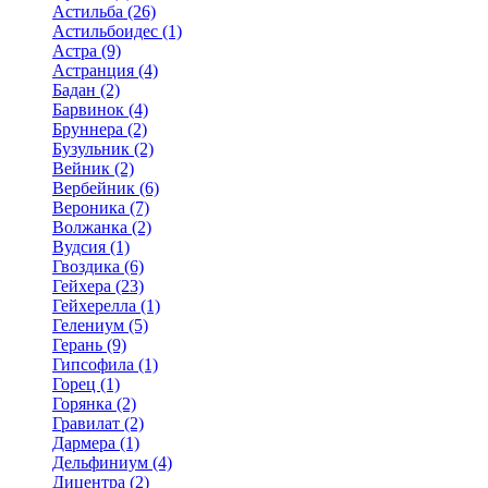
Астильба (26)
Астильбоидес (1)
Астра (9)
Астранция (4)
Бадан (2)
Барвинок (4)
Бруннера (2)
Бузульник (2)
Вейник (2)
Вербейник (6)
Вероника (7)
Волжанка (2)
Вудсия (1)
Гвоздика (6)
Гейхера (23)
Гейхерелла (1)
Гелениум (5)
Герань (9)
Гипсофила (1)
Горец (1)
Горянка (2)
Гравилат (2)
Дармера (1)
Дельфиниум (4)
Дицентра (2)