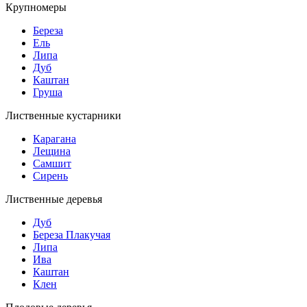
Крупномеры
Береза
Ель
Липа
Дуб
Каштан
Груша
Лиственные кустарники
Карагана
Лещина
Самшит
Сирень
Лиственные деревья
Дуб
Береза Плакучая
Липа
Ива
Каштан
Клен