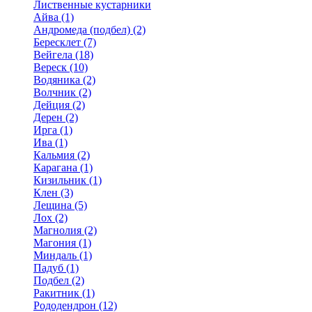
Лиственные кустарники
Айва (1)
Андромеда (подбел) (2)
Бересклет (7)
Вейгела (18)
Вереск (10)
Водяника (2)
Волчник (2)
Дейция (2)
Дерен (2)
Ирга (1)
Ива (1)
Кальмия (2)
Карагана (1)
Кизильник (1)
Клен (3)
Лещина (5)
Лох (2)
Магнолия (2)
Магония (1)
Миндаль (1)
Падуб (1)
Подбел (2)
Ракитник (1)
Рододендрон (12)