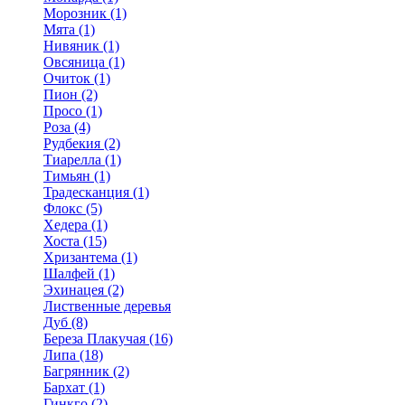
Морозник (1)
Мята (1)
Нивяник (1)
Овсяница (1)
Очиток (1)
Пион (2)
Просо (1)
Роза (4)
Рудбекия (2)
Тиарелла (1)
Тимьян (1)
Традесканция (1)
Флокс (5)
Хедера (1)
Хоста (15)
Хризантема (1)
Шалфей (1)
Эхинацея (2)
Лиственные деревья
Дуб (8)
Береза Плакучая (16)
Липа (18)
Багрянник (2)
Бархат (1)
Гинкго (2)