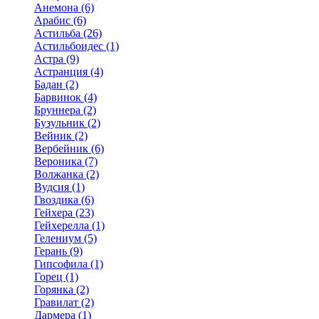
Анемона (6)
Арабис (6)
Астильба (26)
Астильбоидес (1)
Астра (9)
Астранция (4)
Бадан (2)
Барвинок (4)
Бруннера (2)
Бузульник (2)
Вейник (2)
Вербейник (6)
Вероника (7)
Волжанка (2)
Вудсия (1)
Гвоздика (6)
Гейхера (23)
Гейхерелла (1)
Гелениум (5)
Герань (9)
Гипсофила (1)
Горец (1)
Горянка (2)
Гравилат (2)
Дармера (1)