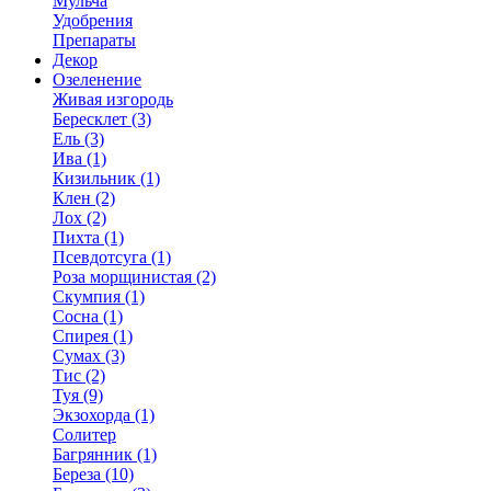
Мульча
Удобрения
Препараты
Декор
Озеленение
Живая изгородь
Бересклет (3)
Ель (3)
Ива (1)
Кизильник (1)
Клен (2)
Лох (2)
Пихта (1)
Псевдотсуга (1)
Роза морщинистая (2)
Скумпия (1)
Сосна (1)
Спирея (1)
Сумах (3)
Тис (2)
Туя (9)
Экзохорда (1)
Солитер
Багрянник (1)
Береза (10)