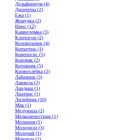
Дельфиниум (4)
Дицентра (2)
Ежа (1)
Живучка (2)
Ирис (12)
Камнеломка (3)
Клопогон (2)
Колокольчик (4)
Копытень (1)
Кореопсис (5)
Коровяк (2)
Котовник (5)
Кровохлебка (2)
Лабазник (3)
Лаванда (2)
Ландыш (1)
Лиатрис (1)
Лилейник (10)
Мак (1)
Медуница (2)
Мелколепестник (1)
Молиния (1)
Молодило (3)
Молочай (1)
Монарда (1)