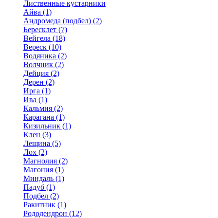
Лиственные кустарники
Айва (1)
Андромеда (подбел) (2)
Бересклет (7)
Вейгела (18)
Вереск (10)
Водяника (2)
Волчник (2)
Дейция (2)
Дерен (2)
Ирга (1)
Ива (1)
Кальмия (2)
Карагана (1)
Кизильник (1)
Клен (3)
Лещина (5)
Лох (2)
Магнолия (2)
Магония (1)
Миндаль (1)
Падуб (1)
Подбел (2)
Ракитник (1)
Рододендрон (12)