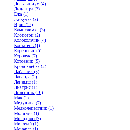
Дельфиниум (4)
Дицентра (2)
Ежа (1)
Живучка (2)
Ирис (12)
Камнеломка (3)
Клопогон (2)
Колокольчик (4)
Копытень (1)
Кореопсис (5)
Коровяк (2)
Котовник (5)
Кровохлебка (2)
Лабазник (3)
Лаванда (2)
Ландыш (1)
Лиатрис (1)
Лилейник (10)
Мак (1)
Медуница (2)
Мелколепестник (1)
Молиния (1)
Молодило (3)
Молочай (1)
Монарда (1)