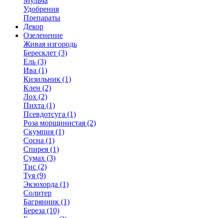
Мульча
Удобрения
Препараты
Декор
Озеленение
Живая изгородь
Бересклет (3)
Ель (3)
Ива (1)
Кизильник (1)
Клен (2)
Лох (2)
Пихта (1)
Псевдотсуга (1)
Роза морщинистая (2)
Скумпия (1)
Сосна (1)
Спирея (1)
Сумах (3)
Тис (2)
Туя (9)
Экзохорда (1)
Солитер
Багрянник (1)
Береза (10)