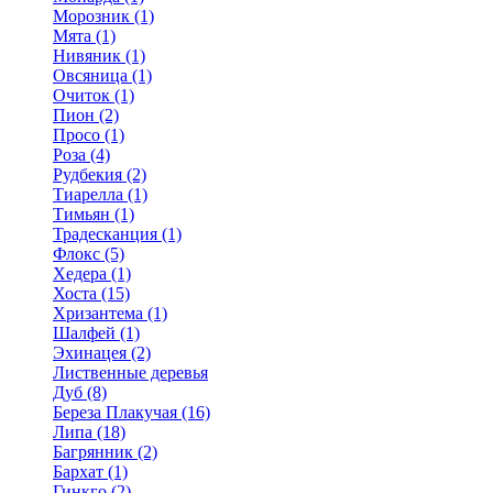
Морозник (1)
Мята (1)
Нивяник (1)
Овсяница (1)
Очиток (1)
Пион (2)
Просо (1)
Роза (4)
Рудбекия (2)
Тиарелла (1)
Тимьян (1)
Традесканция (1)
Флокс (5)
Хедера (1)
Хоста (15)
Хризантема (1)
Шалфей (1)
Эхинацея (2)
Лиственные деревья
Дуб (8)
Береза Плакучая (16)
Липа (18)
Багрянник (2)
Бархат (1)
Гинкго (2)