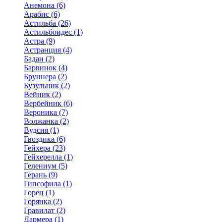
Анемона (6)
Арабис (6)
Астильба (26)
Астильбоидес (1)
Астра (9)
Астранция (4)
Бадан (2)
Барвинок (4)
Бруннера (2)
Бузульник (2)
Вейник (2)
Вербейник (6)
Вероника (7)
Волжанка (2)
Вудсия (1)
Гвоздика (6)
Гейхера (23)
Гейхерелла (1)
Гелениум (5)
Герань (9)
Гипсофила (1)
Горец (1)
Горянка (2)
Гравилат (2)
Дармера (1)