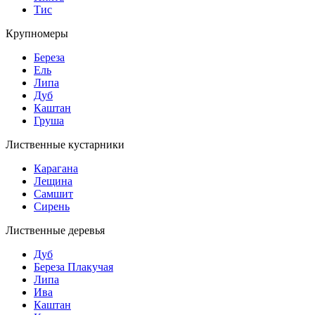
Тис
Крупномеры
Береза
Ель
Липа
Дуб
Каштан
Груша
Лиственные кустарники
Карагана
Лещина
Самшит
Сирень
Лиственные деревья
Дуб
Береза Плакучая
Липа
Ива
Каштан