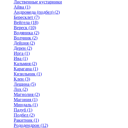
Лиственные кустарники
Айва (1)
Андромеда (подбел) (2)
Бересклет (7)
Вейгела (18)
Вереск (10)
Водяника (2)
Волчник (2)
Дейция (2)
Дерен (2)
Ирга (1)
Ива (1)
Кальмия (2)
Карагана (1)
Кизильник (1)
Клен (3)
Лещина (5)
Лох (2)
Магнолия (2)
Магония (1)
Миндаль (1)
Падуб (1)
Подбел (2)
Ракитник (1)
Рододендрон (12)