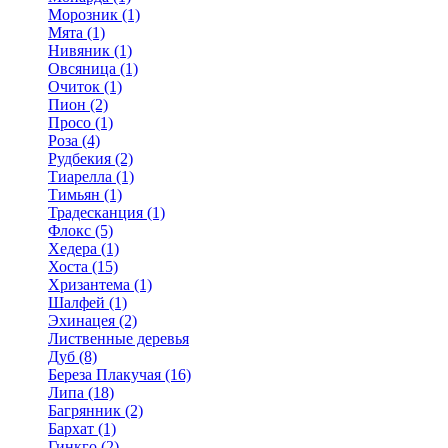
Морозник (1)
Мята (1)
Нивяник (1)
Овсяница (1)
Очиток (1)
Пион (2)
Просо (1)
Роза (4)
Рудбекия (2)
Тиарелла (1)
Тимьян (1)
Традесканция (1)
Флокс (5)
Хедера (1)
Хоста (15)
Хризантема (1)
Шалфей (1)
Эхинацея (2)
Лиственные деревья
Дуб (8)
Береза Плакучая (16)
Липа (18)
Багрянник (2)
Бархат (1)
Гинкго (2)