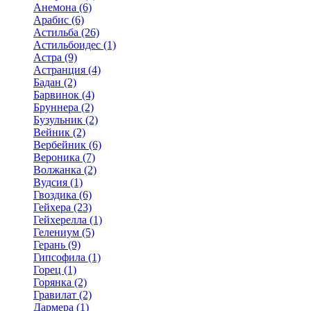
Анемона (6)
Арабис (6)
Астильба (26)
Астильбоидес (1)
Астра (9)
Астранция (4)
Бадан (2)
Барвинок (4)
Бруннера (2)
Бузульник (2)
Вейник (2)
Вербейник (6)
Вероника (7)
Волжанка (2)
Вудсия (1)
Гвоздика (6)
Гейхера (23)
Гейхерелла (1)
Гелениум (5)
Герань (9)
Гипсофила (1)
Горец (1)
Горянка (2)
Гравилат (2)
Дармера (1)