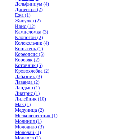
Дельфиниум (4)
Дицентра (2)
Ежа (1)
Живучка (2)
Ирис (12)
Камнеломка (3)
Клопогон (2)
Колокольчик (4)
Копытень (1)
Кореопсис (5)
Коровяк (2)
Котовник (5)
Кровохлебка (2)
Лабазник (3)
Лаванда (2)
Ландыш (1)
Лиатрис (1)
Лилейник (10)
Мак (1)
Медуница (2)
Мелколепестник (1)
Молиния (1)
Молодило (3)
Молочай (1)
Монарда (1)