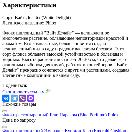
Характеристики
Сорт:
Вайт Делайт (White Delight)
Латинское название:
Phlox
Флокс шиловидный "Вайт Делайт" — великолепное
многолетнее растение, обладающее неповторимой красотой и
ароматом. Его компактные, белые соцветия создают
великолепный вид в саду и радуют вас своим блеском. Этот
сорт флокса обладает высокой устойчивостью к болезням и
морозам. Высота растения достигает 20-30 см, что делает его
отличным выбором для клумб, рабаток и контейнеров. "Вайт
Делайт" прекрасно сочетается с другими растениями, создавая
элегантные композиции в вашем саду.
Поделиться:
Скопировать ссылку
Похожие товары
Флокс растопыренный Блю Парфюм (Blue Perfume)
Phlox
Цена по запросу
Флокс шиловидный Эмеральд Кушион Блю (Emerald Cushion