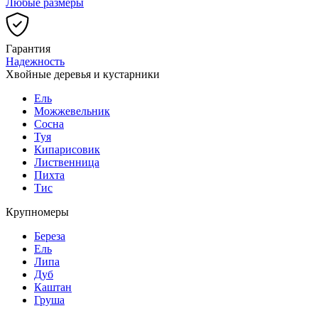
Любые размеры
Гарантия
Надежность
Хвойные деревья и кустарники
Ель
Можжевельник
Сосна
Туя
Кипарисовик
Лиственница
Пихта
Тис
Крупномеры
Береза
Ель
Липа
Дуб
Каштан
Груша