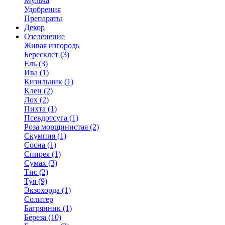
Мульча
Удобрения
Препараты
Декор
Озеленение
Живая изгородь
Бересклет (3)
Ель (3)
Ива (1)
Кизильник (1)
Клен (2)
Лох (2)
Пихта (1)
Псевдотсуга (1)
Роза морщинистая (2)
Скумпия (1)
Сосна (1)
Спирея (1)
Сумах (3)
Тис (2)
Туя (9)
Экзохорда (1)
Солитер
Багрянник (1)
Береза (10)