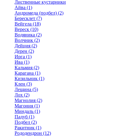
Лиственные кустарники
Айва (1)
Андромеда (подбел) (2)
Бересклет (7)
Вейгела (18)
Вереск (10)
Водяника (2)
Волчник (2)
Дейция (2)
Дерен (2)
Ирга (1)
Ива (1)
Кальмия (2)
Карагана (1)
Кизильник (1)
Клен (3)
Лещина (5)
Лох (2)
Магнолия (2)
Магония (1)
Миндаль (1)
Падуб (1)
Подбел (2)
Ракитник (1)
Рододендрон (12)