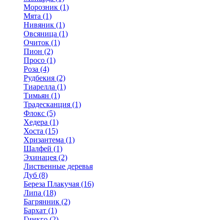
Морозник (1)
Мята (1)
Нивяник (1)
Овсяница (1)
Очиток (1)
Пион (2)
Просо (1)
Роза (4)
Рудбекия (2)
Тиарелла (1)
Тимьян (1)
Традесканция (1)
Флокс (5)
Хедера (1)
Хоста (15)
Хризантема (1)
Шалфей (1)
Эхинацея (2)
Лиственные деревья
Дуб (8)
Береза Плакучая (16)
Липа (18)
Багрянник (2)
Бархат (1)
Гинкго (2)