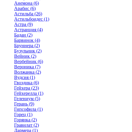
Анемона (6)
Арабис (6)
Астильба (26)
Астильбоидес (1)
Астра (9)
Астранция (4)
Бадан (2)
Барвинок (4)
Бруннера (2)
Бузульник (2)
Вейник (2)
Вербейник (6)
Вероника (7)
Волжанка (2)
Вудсия (1)
Гвоздика (6)
Гейхера (23)
Гейхерелла (1)
Гелениум (5)
Герань (9)
Гипсофила (1)
Горец (1)
Горянка (2)
Гравилат (2)
Дармера (1)