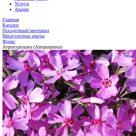
Услуги
Акции
Главная
Каталог
Посадочный материал
Многолетние цветы
Флокс
Атропурпуреа (Atropurpurea)