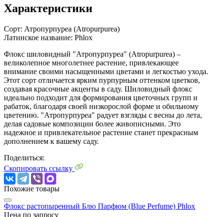
Характеристики
Сорт:
Атропурпуреа (Atropurpurea)
Латинское название:
Phlox
Флокс шиловидный "Атропурпуреа" (Atropurpurea) –
великолепное многолетнее растение, привлекающее
внимание своими насыщенными цветами и легкостью ухода.
Этот сорт отличается ярким пурпурным оттенком цветков,
создавая красочные акценты в саду. Шиловидный флокс
идеально подходит для формирования цветочных групп и
рабаток, благодаря своей низкорослой форме и обильному
цветению. "Атропурпуреа" радует взгляды с весны до лета,
делая садовые композиции более живописными. Это
надежное и привлекательное растение станет прекрасным
дополнением к вашему саду.
Поделиться:
Скопировать ссылку
Похожие товары
Флокс растопыренный Блю Парфюм (Blue Perfume)
Phlox
Цена по запросу