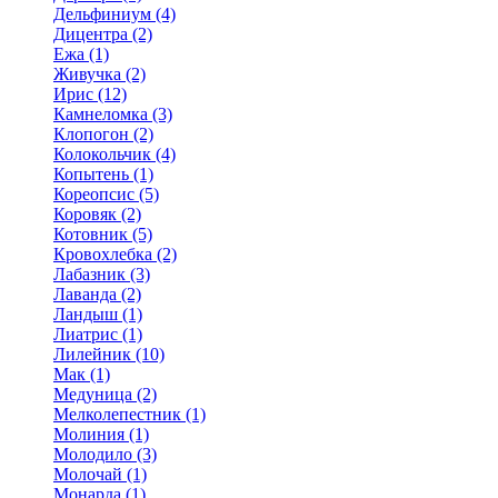
Дельфиниум (4)
Дицентра (2)
Ежа (1)
Живучка (2)
Ирис (12)
Камнеломка (3)
Клопогон (2)
Колокольчик (4)
Копытень (1)
Кореопсис (5)
Коровяк (2)
Котовник (5)
Кровохлебка (2)
Лабазник (3)
Лаванда (2)
Ландыш (1)
Лиатрис (1)
Лилейник (10)
Мак (1)
Медуница (2)
Мелколепестник (1)
Молиния (1)
Молодило (3)
Молочай (1)
Монарда (1)