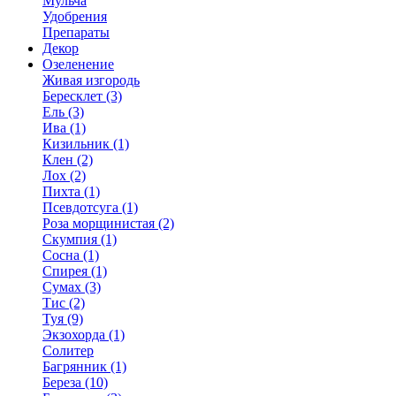
Мульча
Удобрения
Препараты
Декор
Озеленение
Живая изгородь
Бересклет (3)
Ель (3)
Ива (1)
Кизильник (1)
Клен (2)
Лох (2)
Пихта (1)
Псевдотсуга (1)
Роза морщинистая (2)
Скумпия (1)
Сосна (1)
Спирея (1)
Сумах (3)
Тис (2)
Туя (9)
Экзохорда (1)
Солитер
Багрянник (1)
Береза (10)