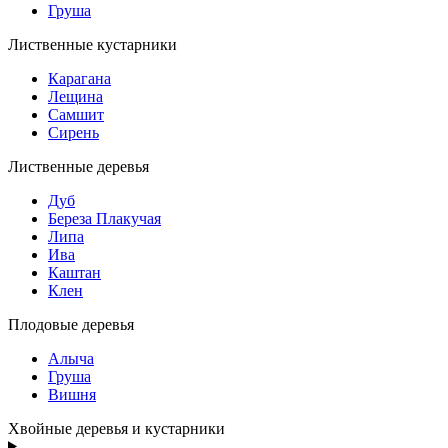
Груша
Лиственные кустарники
Карагана
Лещина
Самшит
Сирень
Лиственные деревья
Дуб
Береза Плакучая
Липа
Ива
Каштан
Клен
Плодовые деревья
Алыча
Груша
Вишня
Хвойные деревья и кустарники