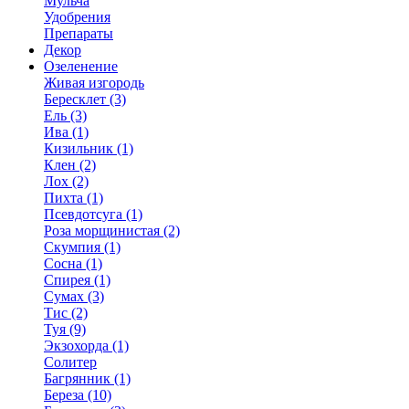
Мульча
Удобрения
Препараты
Декор
Озеленение
Живая изгородь
Бересклет (3)
Ель (3)
Ива (1)
Кизильник (1)
Клен (2)
Лох (2)
Пихта (1)
Псевдотсуга (1)
Роза морщинистая (2)
Скумпия (1)
Сосна (1)
Спирея (1)
Сумах (3)
Тис (2)
Туя (9)
Экзохорда (1)
Солитер
Багрянник (1)
Береза (10)