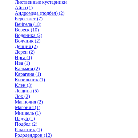
Лиственные кустарники
Айва (1)
Андромеда (подбел) (2)
Бересклет (7)
Вейгела (18)
Вереск (10)
Водяника (2)
Волчник (2)
Дейция (2)
Дерен (2)
Ирга (1)
Ива (1)
Кальмия (2)
Карагана (1)
Кизильник (1)
Клен (3)
Лещина (5)
Лох (2)
Магнолия (2)
Магония (1)
Миндаль (1)
Падуб (1)
Подбел (2)
Ракитник (1)
Рододендрон (12)