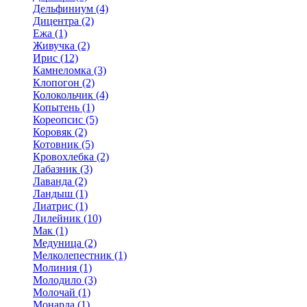
Дельфиниум (4)
Дицентра (2)
Ежа (1)
Живучка (2)
Ирис (12)
Камнеломка (3)
Клопогон (2)
Колокольчик (4)
Копытень (1)
Кореопсис (5)
Коровяк (2)
Котовник (5)
Кровохлебка (2)
Лабазник (3)
Лаванда (2)
Ландыш (1)
Лиатрис (1)
Лилейник (10)
Мак (1)
Медуница (2)
Мелколепестник (1)
Молиния (1)
Молодило (3)
Молочай (1)
Монарда (1)