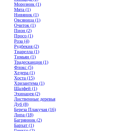
Морозник (1)
Мята (1)
Нивяник (1)
Овсяница (1)
Очиток (1)
Пион (2)
Просо (1)
Роза (4)
Рудбекия (2)
Тиарелла (1)
Тимьян (1)
Традесканция (1)
Флокс (5)
Хедера (1)
Хоста (15)
Хризантема (1)
Шалфей (1)
Эхинацея (2)
Лиственные деревья
Дуб (8)
Береза Плакучая (16)
Липа (18)
Багрянник (2)
Бархат (1)
Гинкго (2)