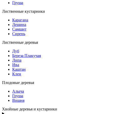
Груша
Лиственные кустарники
Карагана
Лещина
Самшит
Сирень
Лиственные деревья
Дуб
Береза Плакучая
Липа
Ива
Каштан
Клен
Плодовые деревья
Алыча
Груша
Вишня
Хвойные деревья и кустарники