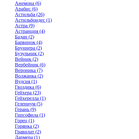
Анемона (6)
Арабис (6)
Астильба (26)
Астильбоидес (1)
Астра (9)
Астранция (4)
Бадан (2)
Барвинок (4)
Бруннера (2)
Бузульник (2)
Вейник (2)
Вербейник (6)
Вероника (7)
Волжанка (2)
Вудсия (1)
Гвоздика (6)
Гейхера (23)
Гейхерелла (1)
Гелениум (5)
Герань (9)
Гипсофила (1)
Горец (1)
Горянка (2)
Гравилат (2)
Дармера (1)