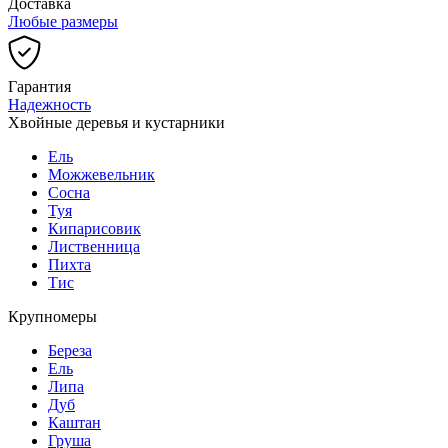
Доставка
Любые размеры
Гарантия
Надежность
Хвойные деревья и кустарники
Ель
Можжевельник
Сосна
Туя
Кипарисовик
Лиственница
Пихта
Тис
Крупномеры
Береза
Ель
Липа
Дуб
Каштан
Груша