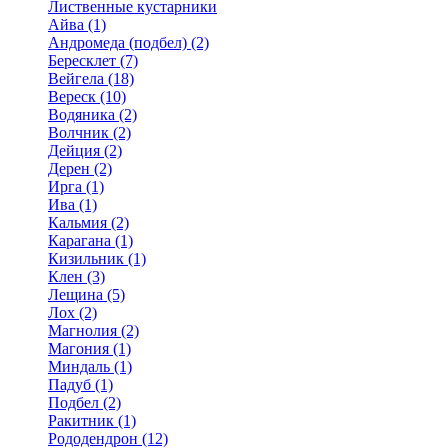
Лиственные кустарники
Айва (1)
Андромеда (подбел) (2)
Бересклет (7)
Вейгела (18)
Вереск (10)
Водяника (2)
Волчник (2)
Дейция (2)
Дерен (2)
Ирга (1)
Ива (1)
Кальмия (2)
Карагана (1)
Кизильник (1)
Клен (3)
Лещина (5)
Лох (2)
Магнолия (2)
Магония (1)
Миндаль (1)
Падуб (1)
Подбел (2)
Ракитник (1)
Рододендрон (12)