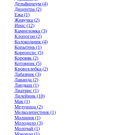
Дельфиниум (4)
Дицентра (2)
Ежа (1)
Живучка (2)
Ирис (12)
Камнеломка (3)
Клопогон (2)
Колокольчик (4)
Копытень (1)
Кореопсис (5)
Коровяк (2)
Котовник (5)
Кровохлебка (2)
Лабазник (3)
Лаванда (2)
Ландыш (1)
Лиатрис (1)
Лилейник (10)
Мак (1)
Медуница (2)
Мелколепестник (1)
Молиния (1)
Молодило (3)
Молочай (1)
Монарда (1)