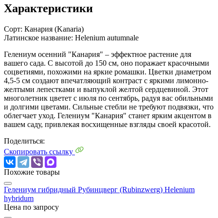
Характеристики
Сорт:
Канария (Kanaria)
Латинское название:
Helenium autumnale
Гелениум осенний "Канария" – эффектное растение для
вашего сада. С высотой до 150 см, оно поражает красочными
соцветиями, похожими на яркие ромашки. Цветки диаметром
4,5-5 см создают впечатляющий контраст с яркими лимонно-
желтыми лепестками и выпуклой желтой сердцевиной. Этот
многолетник цветет с июля по сентябрь, радуя вас обильными
и долгими цветами. Сильные стебли не требуют подвязки, что
облегчает уход. Гелениум "Канария" станет ярким акцентом в
вашем саду, привлекая восхищенные взгляды своей красотой.
Поделиться:
Скопировать ссылку
Похожие товары
Гелениум гибридный Рубинцверг (Rubinzwerg)
Helenium
hybridum
Цена по запросу