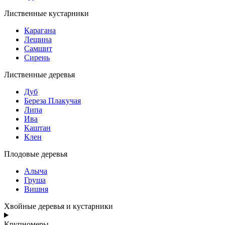
Лиственные кустарники
Карагана
Лещина
Самшит
Сирень
Лиственные деревья
Дуб
Береза Плакучая
Липа
Ива
Каштан
Клен
Плодовые деревья
Алыча
Груша
Вишня
Хвойные деревья и кустарники
Крупномеры