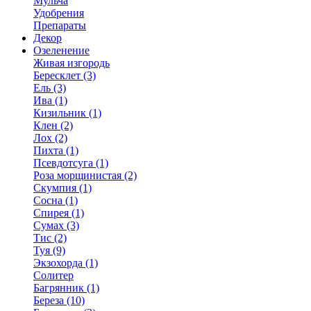
Мульча
Удобрения
Препараты
Декор
Озеленение
Живая изгородь
Бересклет (3)
Ель (3)
Ива (1)
Кизильник (1)
Клен (2)
Лох (2)
Пихта (1)
Псевдотсуга (1)
Роза морщинистая (2)
Скумпия (1)
Сосна (1)
Спирея (1)
Сумах (3)
Тис (2)
Туя (9)
Экзохорда (1)
Солитер
Багрянник (1)
Береза (10)