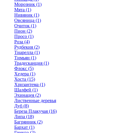
Морозник (1)
Мята (1)
Нивяник (1)
Овсяница (1)
Очиток (1)
Пион (2)
Просо (1)
Роза (4)
Рудбекия (2)
Тиарелла (1)
Тимьян (1)
Традесканция (1)
Флокс (5)
Хедера (1)
Хоста (15)
Хризантема (1)
Шалфей (1)
Эхинацея (2)
Лиственные деревья
Дуб (8)
Береза Плакучая (16)
Липа (18)
Багрянник (2)
Бархат (1)
Гинкго (2)