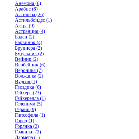
Анемона (6)
Арабис (6)
Астильба (26)
Астильбоидес (1)
Астра (9)
Астранция (4)
Бадан (2)
Барвинок (4)
Бруннера (2)
Бузульник (2)
Вейник (2)
Вербейник (6)
Вероника (7)
Волжанка (2)
Вудсия (1)
Гвоздика (6)
Гейхера (23)
Гейхерелла (1)
Гелениум (5)
Герань (9)
Гипсофила (1)
Горец (1)
Горянка (2)
Гравилат (2)
Дармера (1)