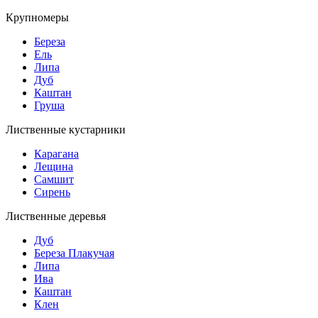
Крупномеры
Береза
Ель
Липа
Дуб
Каштан
Груша
Лиственные кустарники
Карагана
Лещина
Самшит
Сирень
Лиственные деревья
Дуб
Береза Плакучая
Липа
Ива
Каштан
Клен