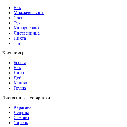
Ель
Можжевельник
Сосна
Туя
Кипарисовик
Лиственница
Пихта
Тис
Крупномеры
Береза
Ель
Липа
Дуб
Каштан
Груша
Лиственные кустарники
Карагана
Лещина
Самшит
Сирень