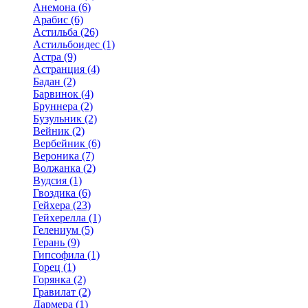
Анемона (6)
Арабис (6)
Астильба (26)
Астильбоидес (1)
Астра (9)
Астранция (4)
Бадан (2)
Барвинок (4)
Бруннера (2)
Бузульник (2)
Вейник (2)
Вербейник (6)
Вероника (7)
Волжанка (2)
Вудсия (1)
Гвоздика (6)
Гейхера (23)
Гейхерелла (1)
Гелениум (5)
Герань (9)
Гипсофила (1)
Горец (1)
Горянка (2)
Гравилат (2)
Дармера (1)