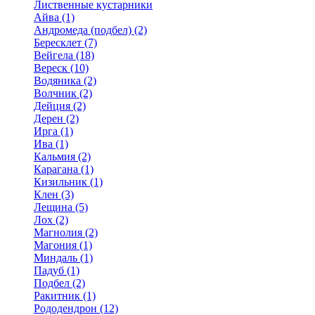
Лиственные кустарники
Айва (1)
Андромеда (подбел) (2)
Бересклет (7)
Вейгела (18)
Вереск (10)
Водяника (2)
Волчник (2)
Дейция (2)
Дерен (2)
Ирга (1)
Ива (1)
Кальмия (2)
Карагана (1)
Кизильник (1)
Клен (3)
Лещина (5)
Лох (2)
Магнолия (2)
Магония (1)
Миндаль (1)
Падуб (1)
Подбел (2)
Ракитник (1)
Рододендрон (12)