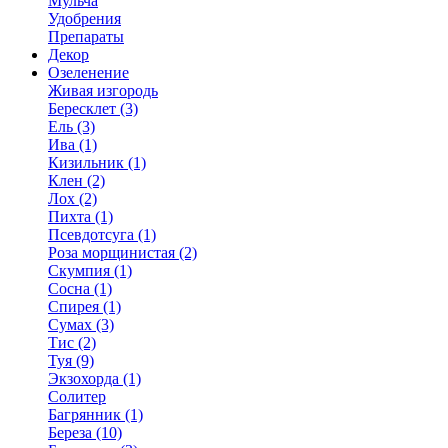
Мульча
Удобрения
Препараты
Декор
Озеленение
Живая изгородь
Бересклет (3)
Ель (3)
Ива (1)
Кизильник (1)
Клен (2)
Лох (2)
Пихта (1)
Псевдотсуга (1)
Роза морщинистая (2)
Скумпия (1)
Сосна (1)
Спирея (1)
Сумах (3)
Тис (2)
Туя (9)
Экзохорда (1)
Солитер
Багрянник (1)
Береза (10)