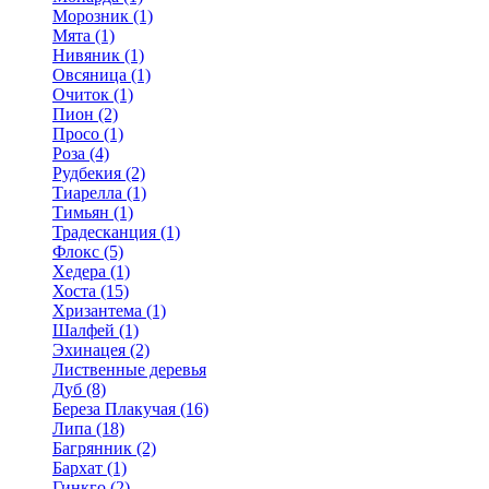
Морозник (1)
Мята (1)
Нивяник (1)
Овсяница (1)
Очиток (1)
Пион (2)
Просо (1)
Роза (4)
Рудбекия (2)
Тиарелла (1)
Тимьян (1)
Традесканция (1)
Флокс (5)
Хедера (1)
Хоста (15)
Хризантема (1)
Шалфей (1)
Эхинацея (2)
Лиственные деревья
Дуб (8)
Береза Плакучая (16)
Липа (18)
Багрянник (2)
Бархат (1)
Гинкго (2)