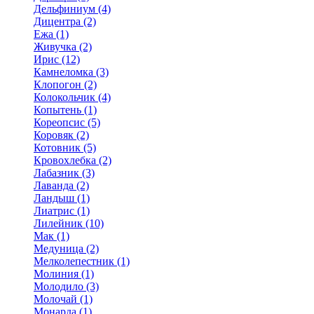
Дельфиниум (4)
Дицентра (2)
Ежа (1)
Живучка (2)
Ирис (12)
Камнеломка (3)
Клопогон (2)
Колокольчик (4)
Копытень (1)
Кореопсис (5)
Коровяк (2)
Котовник (5)
Кровохлебка (2)
Лабазник (3)
Лаванда (2)
Ландыш (1)
Лиатрис (1)
Лилейник (10)
Мак (1)
Медуница (2)
Мелколепестник (1)
Молиния (1)
Молодило (3)
Молочай (1)
Монарда (1)