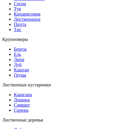
Сосна
Туя
Кипарисовик
Лиственница
Пихта
Тис
Крупномеры
Береза
Ель
Липа
Дуб
Каштан
Груша
Лиственные кустарники
Карагана
Лещина
Самшит
Сирень
Лиственные деревья