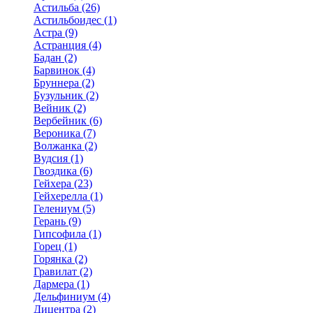
Астильба (26)
Астильбоидес (1)
Астра (9)
Астранция (4)
Бадан (2)
Барвинок (4)
Бруннера (2)
Бузульник (2)
Вейник (2)
Вербейник (6)
Вероника (7)
Волжанка (2)
Вудсия (1)
Гвоздика (6)
Гейхера (23)
Гейхерелла (1)
Гелениум (5)
Герань (9)
Гипсофила (1)
Горец (1)
Горянка (2)
Гравилат (2)
Дармера (1)
Дельфиниум (4)
Дицентра (2)