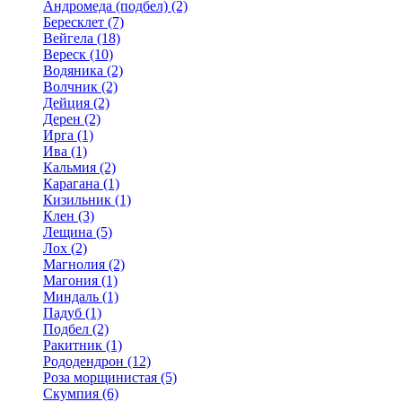
Андромеда (подбел) (2)
Бересклет (7)
Вейгела (18)
Вереск (10)
Водяника (2)
Волчник (2)
Дейция (2)
Дерен (2)
Ирга (1)
Ива (1)
Кальмия (2)
Карагана (1)
Кизильник (1)
Клен (3)
Лещина (5)
Лох (2)
Магнолия (2)
Магония (1)
Миндаль (1)
Падуб (1)
Подбел (2)
Ракитник (1)
Рододендрон (12)
Роза морщинистая (5)
Скумпия (6)