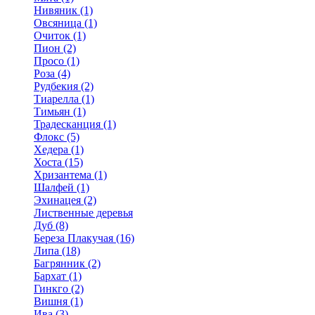
Нивяник (1)
Овсяница (1)
Очиток (1)
Пион (2)
Просо (1)
Роза (4)
Рудбекия (2)
Тиарелла (1)
Тимьян (1)
Традесканция (1)
Флокс (5)
Хедера (1)
Хоста (15)
Хризантема (1)
Шалфей (1)
Эхинацея (2)
Лиственные деревья
Дуб (8)
Береза Плакучая (16)
Липа (18)
Багрянник (2)
Бархат (1)
Гинкго (2)
Вишня (1)
Ива (3)