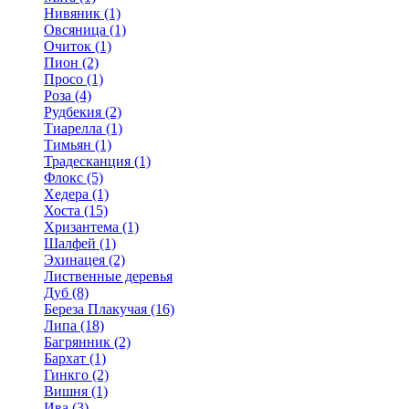
Нивяник (1)
Овсяница (1)
Очиток (1)
Пион (2)
Просо (1)
Роза (4)
Рудбекия (2)
Тиарелла (1)
Тимьян (1)
Традесканция (1)
Флокс (5)
Хедера (1)
Хоста (15)
Хризантема (1)
Шалфей (1)
Эхинацея (2)
Лиственные деревья
Дуб (8)
Береза Плакучая (16)
Липа (18)
Багрянник (2)
Бархат (1)
Гинкго (2)
Вишня (1)
Ива (3)