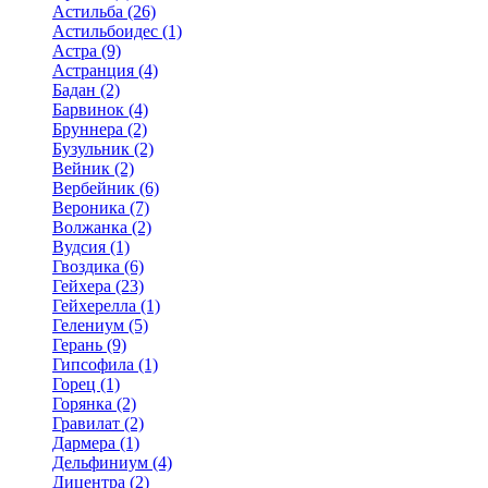
Астильба (26)
Астильбоидес (1)
Астра (9)
Астранция (4)
Бадан (2)
Барвинок (4)
Бруннера (2)
Бузульник (2)
Вейник (2)
Вербейник (6)
Вероника (7)
Волжанка (2)
Вудсия (1)
Гвоздика (6)
Гейхера (23)
Гейхерелла (1)
Гелениум (5)
Герань (9)
Гипсофила (1)
Горец (1)
Горянка (2)
Гравилат (2)
Дармера (1)
Дельфиниум (4)
Дицентра (2)