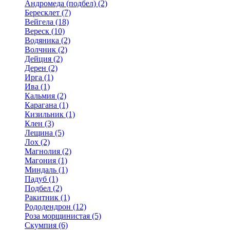
Андромеда (подбел) (2)
Бересклет (7)
Вейгела (18)
Вереск (10)
Водяника (2)
Волчник (2)
Дейция (2)
Дерен (2)
Ирга (1)
Ива (1)
Кальмия (2)
Карагана (1)
Кизильник (1)
Клен (3)
Лещина (5)
Лох (2)
Магнолия (2)
Магония (1)
Миндаль (1)
Падуб (1)
Подбел (2)
Ракитник (1)
Рододендрон (12)
Роза морщинистая (5)
Скумпия (6)