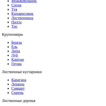
Можжевельник
Сосна
Туя
Кипарисовик
Лиственница
Пихта
Тис
Крупномеры
Береза
Ель
Липа
Дуб
Каштан
Груша
Лиственные кустарники
Карагана
Лещина
Самшит
Сирень
Лиственные деревья