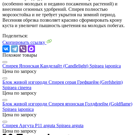
(особенно молодых и недавно посаженных растений) и
внесении сезонных удобрений. Спирея полностью
морозостойка и не требует укрытия на зимний период.
Весенняя обрезка позволяет красиво сформировать крону
куста и увеличит пышность цветения на молодых побегах.
Поделиться:
Скопировать ссылку
Похожие товары
Cпирея Японская Канделайт (Candlelight)
Spiraea japonica
Цена по запросу
Блок живой изгороди Спирея серая Грефшейм (Grefsheim)
Spiraea cinerea
Цена по запросу
Блок живой изгороди Спирея японская Голдфлейм (Goldflame)
Spiraea japonica
Цена по запросу
Спирея Аргута P11 arguta
Spiraea arguta
Цена по запросу