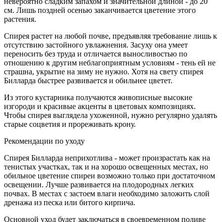
невероятно сладким запахом и значительной длиной - до 20
см. Лишь поздней осенью заканчивается цветение этого
растения.
Спирея растет на любой почве, предъявляя требование лишь к
отсутствию застойного увлажнения. Засуху она умеет
переносить без труда и отличается выносливостью по
отношению к другим неблагоприятным условиям - тень ей не
страшна, укрытие на зиму не нужно. Хотя на свету спирея
Билларда быстрее развивается и обильнее цветет.
Из этого кустарника получаются живописные высокие
изгороди и красивые акценты в цветовых композициях.
Чтобы спирея выглядела ухоженной, нужно регулярно удалять
старые соцветия и прореживать крону.
Рекомендации по уходу
Спирея Билларда неприхотлива - может произрастать как на
тенистых участках, так и на хорошо освещенных местах, но
обильное цветение спиреи возможно только при достаточном
освещении. Лучше развивается на плодородных легких
почвах. В местах с застоем влаги необходимо заложить слой
дренажа из песка или битого кирпича.
Основной уход будет заключаться в своевременном поливе