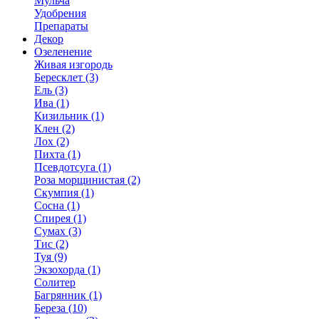
Мульча
Удобрения
Препараты
Декор
Озеленение
Живая изгородь
Бересклет (3)
Ель (3)
Ива (1)
Кизильник (1)
Клен (2)
Лох (2)
Пихта (1)
Псевдотсуга (1)
Роза морщинистая (2)
Скумпия (1)
Сосна (1)
Спирея (1)
Сумах (3)
Тис (2)
Туя (9)
Экзохорда (1)
Солитер
Багрянник (1)
Береза (10)