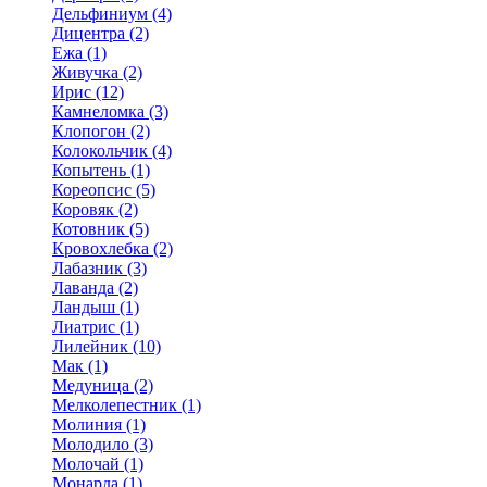
Дельфиниум (4)
Дицентра (2)
Ежа (1)
Живучка (2)
Ирис (12)
Камнеломка (3)
Клопогон (2)
Колокольчик (4)
Копытень (1)
Кореопсис (5)
Коровяк (2)
Котовник (5)
Кровохлебка (2)
Лабазник (3)
Лаванда (2)
Ландыш (1)
Лиатрис (1)
Лилейник (10)
Мак (1)
Медуница (2)
Мелколепестник (1)
Молиния (1)
Молодило (3)
Молочай (1)
Монарда (1)