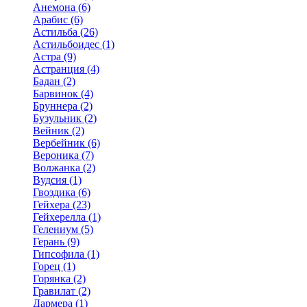
Анемона (6)
Арабис (6)
Астильба (26)
Астильбоидес (1)
Астра (9)
Астранция (4)
Бадан (2)
Барвинок (4)
Бруннера (2)
Бузульник (2)
Вейник (2)
Вербейник (6)
Вероника (7)
Волжанка (2)
Вудсия (1)
Гвоздика (6)
Гейхера (23)
Гейхерелла (1)
Гелениум (5)
Герань (9)
Гипсофила (1)
Горец (1)
Горянка (2)
Гравилат (2)
Дармера (1)