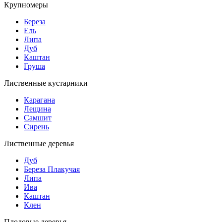
Крупномеры
Береза
Ель
Липа
Дуб
Каштан
Груша
Лиственные кустарники
Карагана
Лещина
Самшит
Сирень
Лиственные деревья
Дуб
Береза Плакучая
Липа
Ива
Каштан
Клен
Плодовые деревья