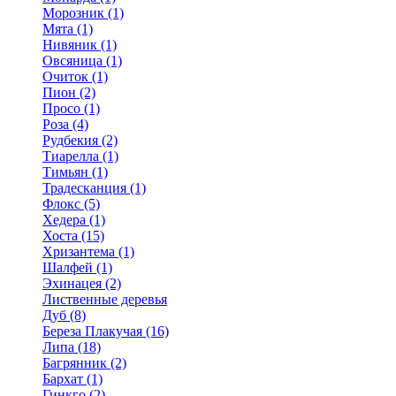
Морозник (1)
Мята (1)
Нивяник (1)
Овсяница (1)
Очиток (1)
Пион (2)
Просо (1)
Роза (4)
Рудбекия (2)
Тиарелла (1)
Тимьян (1)
Традесканция (1)
Флокс (5)
Хедера (1)
Хоста (15)
Хризантема (1)
Шалфей (1)
Эхинацея (2)
Лиственные деревья
Дуб (8)
Береза Плакучая (16)
Липа (18)
Багрянник (2)
Бархат (1)
Гинкго (2)