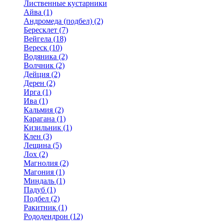
Лиственные кустарники
Айва (1)
Андромеда (подбел) (2)
Бересклет (7)
Вейгела (18)
Вереск (10)
Водяника (2)
Волчник (2)
Дейция (2)
Дерен (2)
Ирга (1)
Ива (1)
Кальмия (2)
Карагана (1)
Кизильник (1)
Клен (3)
Лещина (5)
Лох (2)
Магнолия (2)
Магония (1)
Миндаль (1)
Падуб (1)
Подбел (2)
Ракитник (1)
Рододендрон (12)