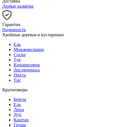
Доставка
Любые размеры
Гарантия
Надежность
Хвойные деревья и кустарники
Ель
Можжевельник
Сосна
Туя
Кипарисовик
Лиственница
Пихта
Тис
Крупномеры
Береза
Ель
Липа
Дуб
Каштан
Груша