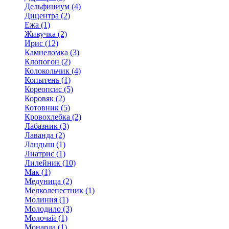
Дельфиниум (4)
Дицентра (2)
Ежа (1)
Живучка (2)
Ирис (12)
Камнеломка (3)
Клопогон (2)
Колокольчик (4)
Копытень (1)
Кореопсис (5)
Коровяк (2)
Котовник (5)
Кровохлебка (2)
Лабазник (3)
Лаванда (2)
Ландыш (1)
Лиатрис (1)
Лилейник (10)
Мак (1)
Медуница (2)
Мелколепестник (1)
Молиния (1)
Молодило (3)
Молочай (1)
Монарда (1)