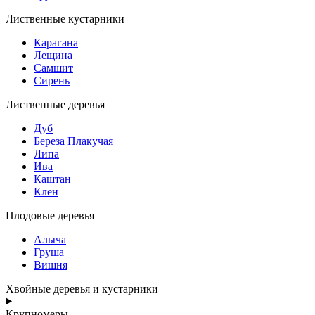
Лиственные кустарники
Карагана
Лещина
Самшит
Сирень
Лиственные деревья
Дуб
Береза Плакучая
Липа
Ива
Каштан
Клен
Плодовые деревья
Алыча
Груша
Вишня
Хвойные деревья и кустарники
Крупномеры