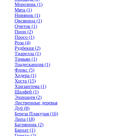
Морозник (1)
Мята (1)
Нивяник (1)
Овсяница (1)
Очиток (1)
Пион (2)
Просо (1)
Роза (4)
Рудбекия (2)
Тиарелла (1)
Тимьян (1)
Традесканция (1)
Флокс (5)
Хедера (1)
Хоста (15)
Хризантема (1)
Шалфей (1)
Эхинацея (2)
Лиственные деревья
Дуб (8)
Береза Плакучая (16)
Липа (18)
Багрянник (2)
Бархат (1)
Гинкго (2)