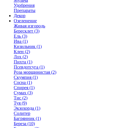
Мульча
Удобрения
Препараты
Декор
Озеленение
Живая изгородь
Бересклет (3)
Ель (3)
Ива (1)
Кизильник (1)
Клен (2)
Лох (2)
Пихта (1)
Псевдотсуга (1)
Роза морщинистая (2)
Скумпия (1)
Сосна (1)
Спирея (1)
Сумах (3)
Тис (2)
Туя (9)
Экзохорда (1)
Солитер
Багрянник (1)
Береза (10)