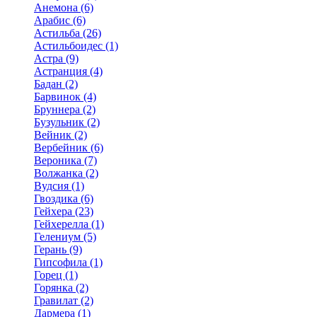
Анемона (6)
Арабис (6)
Астильба (26)
Астильбоидес (1)
Астра (9)
Астранция (4)
Бадан (2)
Барвинок (4)
Бруннера (2)
Бузульник (2)
Вейник (2)
Вербейник (6)
Вероника (7)
Волжанка (2)
Вудсия (1)
Гвоздика (6)
Гейхера (23)
Гейхерелла (1)
Гелениум (5)
Герань (9)
Гипсофила (1)
Горец (1)
Горянка (2)
Гравилат (2)
Дармера (1)