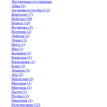
Лиственные кустарники
Айва (1)
Андромеда (подбел) (2)
Бересклет (7)
Вейгела (18)
Вереск (10)
Водяника (2)
Волчник (2)
Дейция (2)
Дерен (2)
Ирга (1)
Ива (1)
Кальмия (2)
Карагана (1)
Кизильник (1)
Клен (3)
Лещина (5)
Лох (2)
Магнолия (2)
Магония (1)
Миндаль (1)
Падуб (1)
Подбел (2)
Ракитник (1)
Рододендрон (12)