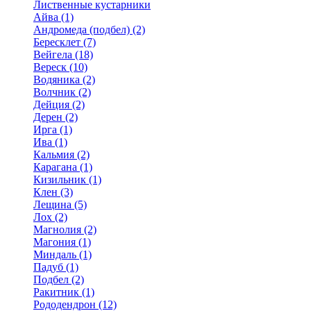
Лиственные кустарники
Айва (1)
Андромеда (подбел) (2)
Бересклет (7)
Вейгела (18)
Вереск (10)
Водяника (2)
Волчник (2)
Дейция (2)
Дерен (2)
Ирга (1)
Ива (1)
Кальмия (2)
Карагана (1)
Кизильник (1)
Клен (3)
Лещина (5)
Лох (2)
Магнолия (2)
Магония (1)
Миндаль (1)
Падуб (1)
Подбел (2)
Ракитник (1)
Рододендрон (12)