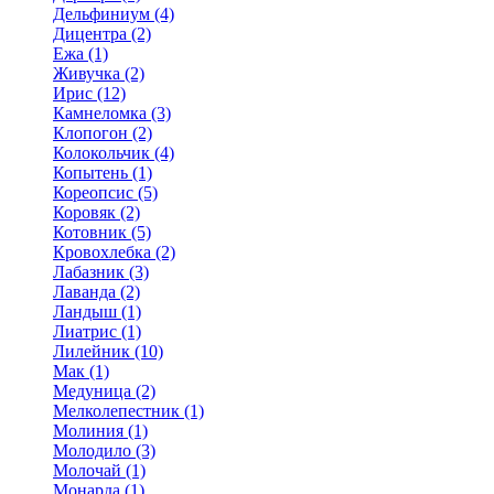
Дельфиниум (4)
Дицентра (2)
Ежа (1)
Живучка (2)
Ирис (12)
Камнеломка (3)
Клопогон (2)
Колокольчик (4)
Копытень (1)
Кореопсис (5)
Коровяк (2)
Котовник (5)
Кровохлебка (2)
Лабазник (3)
Лаванда (2)
Ландыш (1)
Лиатрис (1)
Лилейник (10)
Мак (1)
Медуница (2)
Мелколепестник (1)
Молиния (1)
Молодило (3)
Молочай (1)
Монарда (1)