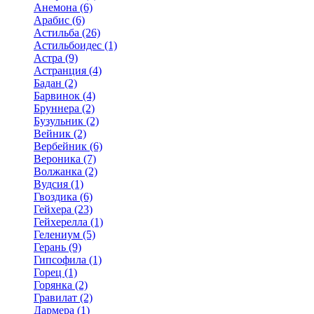
Анемона (6)
Арабис (6)
Астильба (26)
Астильбоидес (1)
Астра (9)
Астранция (4)
Бадан (2)
Барвинок (4)
Бруннера (2)
Бузульник (2)
Вейник (2)
Вербейник (6)
Вероника (7)
Волжанка (2)
Вудсия (1)
Гвоздика (6)
Гейхера (23)
Гейхерелла (1)
Гелениум (5)
Герань (9)
Гипсофила (1)
Горец (1)
Горянка (2)
Гравилат (2)
Дармера (1)