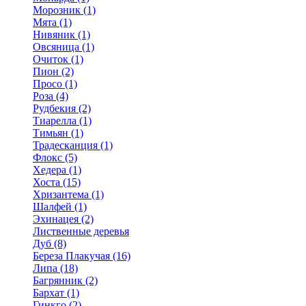
Морозник (1)
Мята (1)
Нивяник (1)
Овсяница (1)
Очиток (1)
Пион (2)
Просо (1)
Роза (4)
Рудбекия (2)
Тиарелла (1)
Тимьян (1)
Традесканция (1)
Флокс (5)
Хедера (1)
Хоста (15)
Хризантема (1)
Шалфей (1)
Эхинацея (2)
Лиственные деревья
Дуб (8)
Береза Плакучая (16)
Липа (18)
Багрянник (2)
Бархат (1)
Гинкго (2)