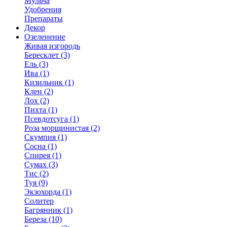
Мульча
Удобрения
Препараты
Декор
Озеленение
Живая изгородь
Бересклет (3)
Ель (3)
Ива (1)
Кизильник (1)
Клен (2)
Лох (2)
Пихта (1)
Псевдотсуга (1)
Роза морщинистая (2)
Скумпия (1)
Сосна (1)
Спирея (1)
Сумах (3)
Тис (2)
Туя (9)
Экзохорда (1)
Солитер
Багрянник (1)
Береза (10)