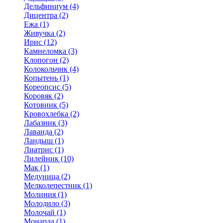
Дельфиниум (4)
Дицентра (2)
Ежа (1)
Живучка (2)
Ирис (12)
Камнеломка (3)
Клопогон (2)
Колокольчик (4)
Копытень (1)
Кореопсис (5)
Коровяк (2)
Котовник (5)
Кровохлебка (2)
Лабазник (3)
Лаванда (2)
Ландыш (1)
Лиатрис (1)
Лилейник (10)
Мак (1)
Медуница (2)
Мелколепестник (1)
Молиния (1)
Молодило (3)
Молочай (1)
Монарда (1)