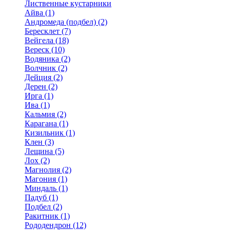
Лиственные кустарники
Айва (1)
Андромеда (подбел) (2)
Бересклет (7)
Вейгела (18)
Вереск (10)
Водяника (2)
Волчник (2)
Дейция (2)
Дерен (2)
Ирга (1)
Ива (1)
Кальмия (2)
Карагана (1)
Кизильник (1)
Клен (3)
Лещина (5)
Лох (2)
Магнолия (2)
Магония (1)
Миндаль (1)
Падуб (1)
Подбел (2)
Ракитник (1)
Рододендрон (12)