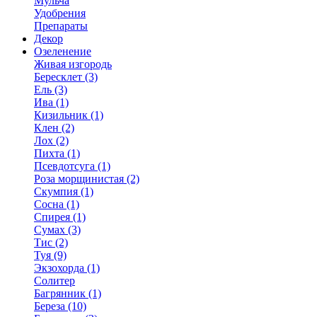
Мульча
Удобрения
Препараты
Декор
Озеленение
Живая изгородь
Бересклет (3)
Ель (3)
Ива (1)
Кизильник (1)
Клен (2)
Лох (2)
Пихта (1)
Псевдотсуга (1)
Роза морщинистая (2)
Скумпия (1)
Сосна (1)
Спирея (1)
Сумах (3)
Тис (2)
Туя (9)
Экзохорда (1)
Солитер
Багрянник (1)
Береза (10)