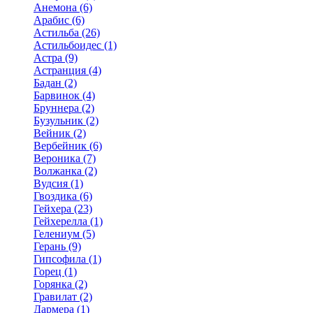
Анемона (6)
Арабис (6)
Астильба (26)
Астильбоидес (1)
Астра (9)
Астранция (4)
Бадан (2)
Барвинок (4)
Бруннера (2)
Бузульник (2)
Вейник (2)
Вербейник (6)
Вероника (7)
Волжанка (2)
Вудсия (1)
Гвоздика (6)
Гейхера (23)
Гейхерелла (1)
Гелениум (5)
Герань (9)
Гипсофила (1)
Горец (1)
Горянка (2)
Гравилат (2)
Дармера (1)