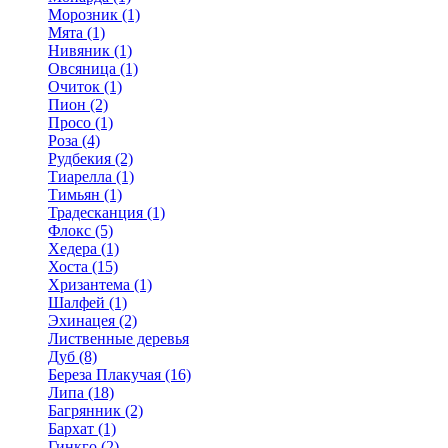
Морозник (1)
Мята (1)
Нивяник (1)
Овсяница (1)
Очиток (1)
Пион (2)
Просо (1)
Роза (4)
Рудбекия (2)
Тиарелла (1)
Тимьян (1)
Традесканция (1)
Флокс (5)
Хедера (1)
Хоста (15)
Хризантема (1)
Шалфей (1)
Эхинацея (2)
Лиственные деревья
Дуб (8)
Береза Плакучая (16)
Липа (18)
Багрянник (2)
Бархат (1)
Гинкго (2)