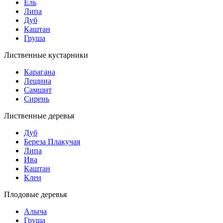
Ель
Липа
Дуб
Каштан
Груша
Лиственные кустарники
Карагана
Лещина
Самшит
Сирень
Лиственные деревья
Дуб
Береза Плакучая
Липа
Ива
Каштан
Клен
Плодовые деревья
Алыча
Груша