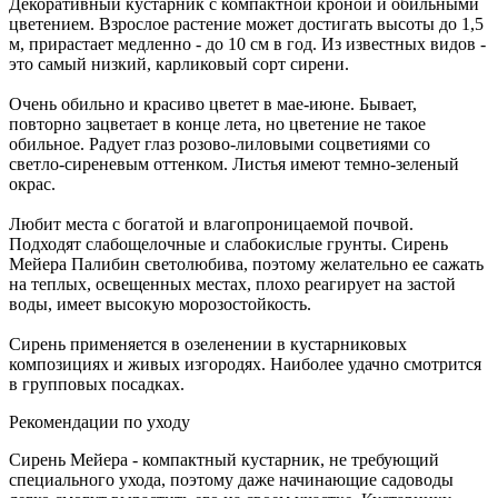
Декоративный кустарник с компактной кроной и обильными
цветением. Взрослое растение может достигать высоты до 1,5
м, прирастает медленно - до 10 см в год. Из известных видов -
это самый низкий, карликовый сорт сирени.
Очень обильно и красиво цветет в мае-июне. Бывает,
повторно зацветает в конце лета, но цветение не такое
обильное. Радует глаз розово-лиловыми соцветиями со
светло-сиреневым оттенком. Листья имеют темно-зеленый
окрас.
Любит места с богатой и влагопроницаемой почвой.
Подходят слабощелочные и слабокислые грунты. Сирень
Мейера Палибин светолюбива, поэтому желательно ее сажать
на теплых, освещенных местах, плохо реагирует на застой
воды, имеет высокую морозостойкость.
Сирень применяется в озеленении в кустарниковых
композициях и живых изгородях. Наиболее удачно смотрится
в групповых посадках.
Рекомендации по уходу
Сирень Мейера - компактный кустарник, не требующий
специального ухода, поэтому даже начинающие садоводы