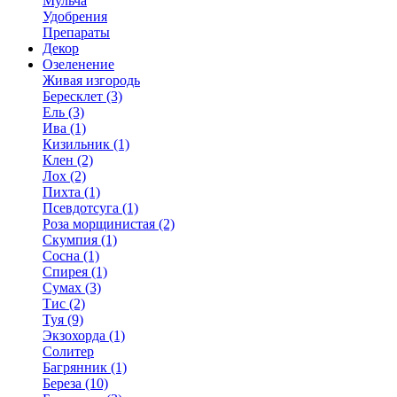
Мульча
Удобрения
Препараты
Декор
Озеленение
Живая изгородь
Бересклет (3)
Ель (3)
Ива (1)
Кизильник (1)
Клен (2)
Лох (2)
Пихта (1)
Псевдотсуга (1)
Роза морщинистая (2)
Скумпия (1)
Сосна (1)
Спирея (1)
Сумах (3)
Тис (2)
Туя (9)
Экзохорда (1)
Солитер
Багрянник (1)
Береза (10)