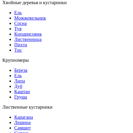
Хвойные деревья и кустарники
Ель
Можжевельник
Сосна
Туя
Кипарисовик
Лиственница
Пихта
Тис
Крупномеры
Береза
Ель
Липа
Дуб
Каштан
Груша
Лиственные кустарники
Карагана
Лещина
Самшит