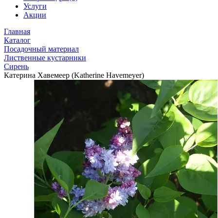
Услуги
Акции
Главная
Каталог
Посадочный материал
Лиственные кустарники
Сирень
Катерина Хавемеер (Katherine Havemeyer)