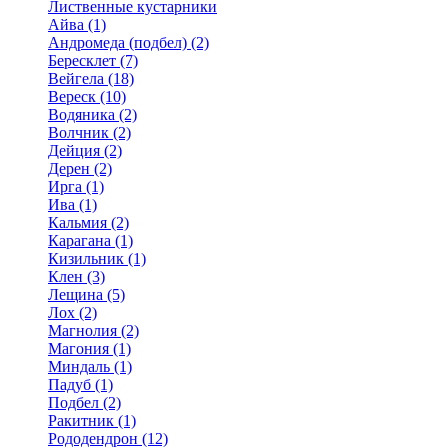
Лиственные кустарники
Айва (1)
Андромеда (подбел) (2)
Бересклет (7)
Вейгела (18)
Вереск (10)
Водяника (2)
Волчник (2)
Дейция (2)
Дерен (2)
Ирга (1)
Ива (1)
Кальмия (2)
Карагана (1)
Кизильник (1)
Клен (3)
Лещина (5)
Лох (2)
Магнолия (2)
Магония (1)
Миндаль (1)
Падуб (1)
Подбел (2)
Ракитник (1)
Рододендрон (12)