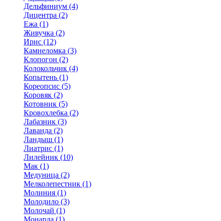
Дельфиниум (4)
Дицентра (2)
Ежа (1)
Живучка (2)
Ирис (12)
Камнеломка (3)
Клопогон (2)
Колокольчик (4)
Копытень (1)
Кореопсис (5)
Коровяк (2)
Котовник (5)
Кровохлебка (2)
Лабазник (3)
Лаванда (2)
Ландыш (1)
Лиатрис (1)
Лилейник (10)
Мак (1)
Медуница (2)
Мелколепестник (1)
Молиния (1)
Молодило (3)
Молочай (1)
Монарда (1)