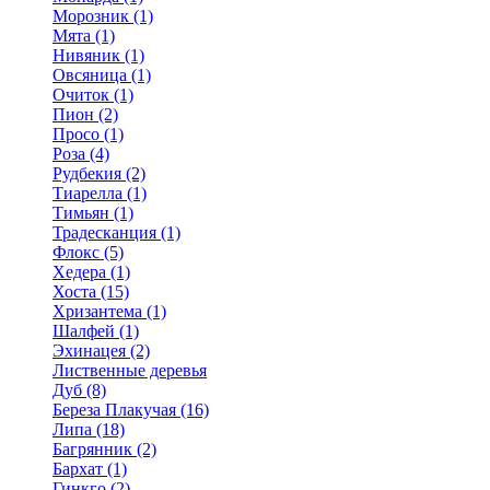
Морозник (1)
Мята (1)
Нивяник (1)
Овсяница (1)
Очиток (1)
Пион (2)
Просо (1)
Роза (4)
Рудбекия (2)
Тиарелла (1)
Тимьян (1)
Традесканция (1)
Флокс (5)
Хедера (1)
Хоста (15)
Хризантема (1)
Шалфей (1)
Эхинацея (2)
Лиственные деревья
Дуб (8)
Береза Плакучая (16)
Липа (18)
Багрянник (2)
Бархат (1)
Гинкго (2)