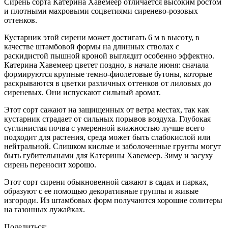
Сирень сорта Катерина Хавемеер отличается высоким ростом
и плотными махровыми соцветиями сиренево-розовых
оттенков.
Кустарник этой сирени может достигать 6 м в высоту, в
качестве штамбовой формы на длинных стволах с
раскидистой пышной кроной выглядит особенно эффектно.
Катерина Хавемеер цветет поздно, в начале июня: сначала
формируются крупные темно-фиолетовые бутоны, которые
раскрываются в цветки различных оттенков от лиловых до
сиреневых. Они испускают сильный аромат.
Этот сорт сажают на защищенных от ветра местах, так как
кустарник страдает от сильных порывов воздуха. Глубокая
суглинистая почва с умеренной влажностью лучше всего
подходит для растения, среда может быть слабокислой или
нейтральной. Слишком кислые и заболоченные грунты могут
быть губительными для Катерины Хавемеер. Зиму и засуху
сирень переносит хорошо.
Этот сорт сирени обыкновенной сажают в садах и парках,
образуют с ее помощью декоративные группы и живые
изгороди. Из штамбовых форм получаются хорошие солитеры
на газонных лужайках.
Поделиться: