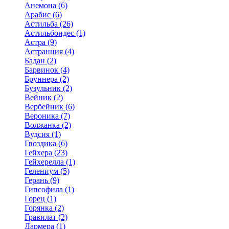
Анемона (6)
Арабис (6)
Астильба (26)
Астильбоидес (1)
Астра (9)
Астранция (4)
Бадан (2)
Барвинок (4)
Бруннера (2)
Бузульник (2)
Вейник (2)
Вербейник (6)
Вероника (7)
Волжанка (2)
Вудсия (1)
Гвоздика (6)
Гейхера (23)
Гейхерелла (1)
Гелениум (5)
Герань (9)
Гипсофила (1)
Горец (1)
Горянка (2)
Гравилат (2)
Дармера (1)