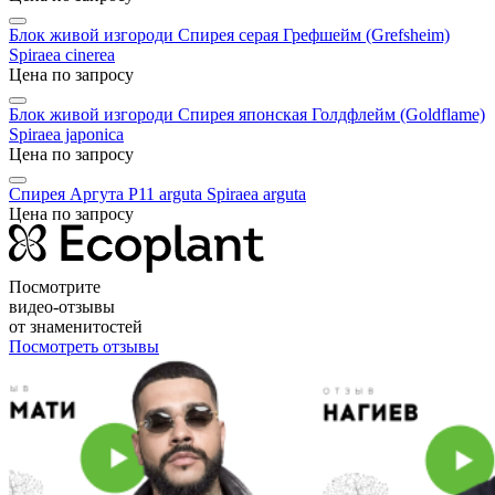
Блок живой изгороди Спирея серая Грефшейм (Grefsheim)
Spiraea cinerea
Цена по запросу
Блок живой изгороди Спирея японская Голдфлейм (Goldflame)
Spiraea japonica
Цена по запросу
Спирея Аргута P11 arguta
Spiraea arguta
Цена по запросу
Посмотрите
видео-отзывы
от знаменитостей
Посмотреть отзывы