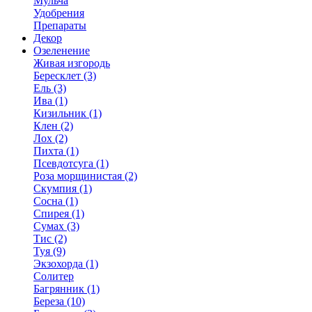
Мульча
Удобрения
Препараты
Декор
Озеленение
Живая изгородь
Бересклет (3)
Ель (3)
Ива (1)
Кизильник (1)
Клен (2)
Лох (2)
Пихта (1)
Псевдотсуга (1)
Роза морщинистая (2)
Скумпия (1)
Сосна (1)
Спирея (1)
Сумах (3)
Тис (2)
Туя (9)
Экзохорда (1)
Солитер
Багрянник (1)
Береза (10)