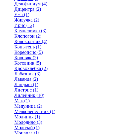
Дельфиниум (4)
Дицентра (2)
Ежа (1)
Живучка (2)
Ирис (12)
Камнеломка (3)
Клопогон (2)
Колокольчик (4)
Копытень (1)
Кореопсис (5)
Коровяк (2)
Котовник (5)
Кровохлебка (2)
Лабазник (3)
Лаванда (2)
Ландыш (1)
Лиатрис (1)
Лилейник (10)
Мак (1)
Медуница (2)
Мелколепестник (1)
Молиния (1)
Молодило (3)
Молочай (1)
Монарда (1)