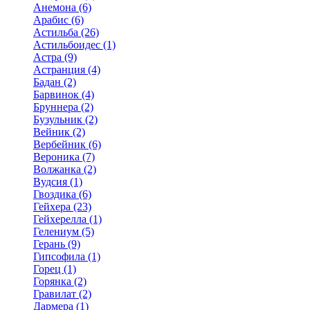
Анемона (6)
Арабис (6)
Астильба (26)
Астильбоидес (1)
Астра (9)
Астранция (4)
Бадан (2)
Барвинок (4)
Бруннера (2)
Бузульник (2)
Вейник (2)
Вербейник (6)
Вероника (7)
Волжанка (2)
Вудсия (1)
Гвоздика (6)
Гейхера (23)
Гейхерелла (1)
Гелениум (5)
Герань (9)
Гипсофила (1)
Горец (1)
Горянка (2)
Гравилат (2)
Дармера (1)