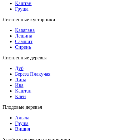
Каштан
Груша
Лиственные кустарники
Карагана
Лещина
Самшит
Сирень
Лиственные деревья
Дуб
Береза Плакучая
Липа
Ива
Каштан
Клен
Плодовые деревья
Алыча
Груша
Вишня
Хвойные деревья и кустарники