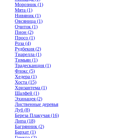
Морозник (1)
Мята (1)
Нивяник (1)
Овсяница (1)
Очиток (1)
Пион (2)
Просо (1)
Роза (4)
Рудбекия (2)
Тиарелла (1)
Тимьян (1)
Традесканция (1)
Флокс (5)
Хедера (1)
Хоста (15)
Хризантема (1)
Шалфей (1)
Эхинацея (2)
Лиственные деревья
Дуб (8)
Береза Плакучая (16)
Липа (18)
Багрянник (2)
Бархат (1)
Гинкго (2)