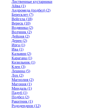
Лиственные кустарники
Айва (1)
Андромеда (подбел) (2)
Бересклет (7)
Вейгела (18)
Вереск (10)
Водяника (2)
Волчник (2)
Дейция (2)
Дерен (2)
Ирга (1)
Ива (1)
Кальмия (2)
Карагана (1)
Кизильник (1)
Клен (3)
Лещина (5)
Лох (2)
Магнолия (2)
Магония (1)
Миндаль (1)
Падуб (1)
Подбел (2)
Ракитник (1)
Рододендрон (12)