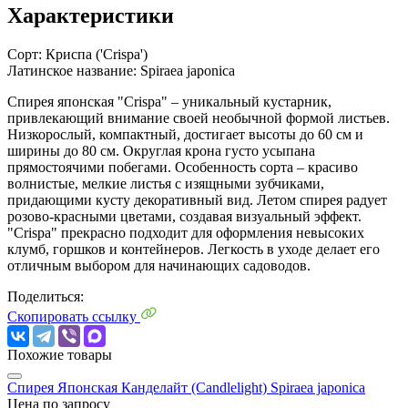
Характеристики
Сорт:
Криспа ('Crispa')
Латинское название:
Spiraea japonica
Спирея японская "Crispa" – уникальный кустарник,
привлекающий внимание своей необычной формой листьев.
Низкорослый, компактный, достигает высоты до 60 см и
ширины до 80 см. Округлая крона густо усыпана
прямостоячими побегами. Особенность сорта – красиво
волнистые, мелкие листья с изящными зубчиками,
придающими кусту декоративный вид. Летом спирея радует
розово-красными цветами, создавая визуальный эффект.
"Crispa" прекрасно подходит для оформления невысоких
клумб, горшков и контейнеров. Легкость в уходе делает его
отличным выбором для начинающих садоводов.
Поделиться:
Скопировать ссылку
Похожие товары
Cпирея Японская Канделайт (Candlelight)
Spiraea japonica
Цена по запросу