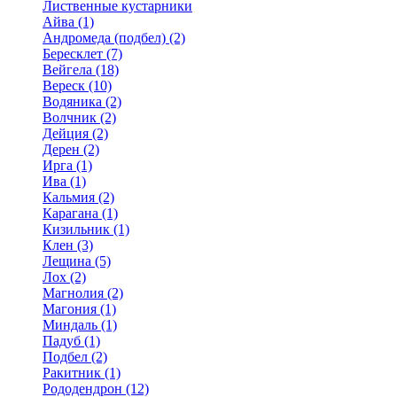
Лиственные кустарники
Айва (1)
Андромеда (подбел) (2)
Бересклет (7)
Вейгела (18)
Вереск (10)
Водяника (2)
Волчник (2)
Дейция (2)
Дерен (2)
Ирга (1)
Ива (1)
Кальмия (2)
Карагана (1)
Кизильник (1)
Клен (3)
Лещина (5)
Лох (2)
Магнолия (2)
Магония (1)
Миндаль (1)
Падуб (1)
Подбел (2)
Ракитник (1)
Рододендрон (12)