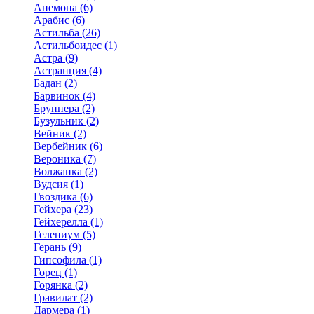
Анемона (6)
Арабис (6)
Астильба (26)
Астильбоидес (1)
Астра (9)
Астранция (4)
Бадан (2)
Барвинок (4)
Бруннера (2)
Бузульник (2)
Вейник (2)
Вербейник (6)
Вероника (7)
Волжанка (2)
Вудсия (1)
Гвоздика (6)
Гейхера (23)
Гейхерелла (1)
Гелениум (5)
Герань (9)
Гипсофила (1)
Горец (1)
Горянка (2)
Гравилат (2)
Дармера (1)