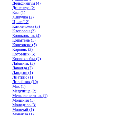
Дельфиниум (4)
Дицентра (2)
Ежа (1)
Живучка (2)
Ирис (12)
Камнеломка (3)
Клопогон (2)
Колокольчик (4)
Копытень (1)
Кореопсис (5)
Коровяк (2)
Котовник (5)
Кровохлебка (2)
Лабазник (3)
Лаванда (2)
Ландыш (1)
Лиатрис (1)
Лилейник (10)
Мак (1)
Медуница (2)
Мелколепестник (1)
Молиния (1)
Молодило (3)
Молочай (1)
Монарда (1)