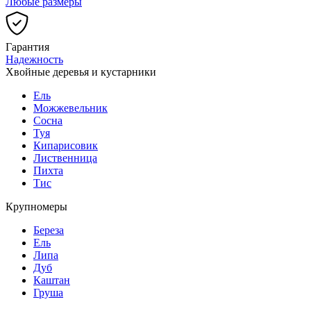
Любые размеры
Гарантия
Надежность
Хвойные деревья и кустарники
Ель
Можжевельник
Сосна
Туя
Кипарисовик
Лиственница
Пихта
Тис
Крупномеры
Береза
Ель
Липа
Дуб
Каштан
Груша