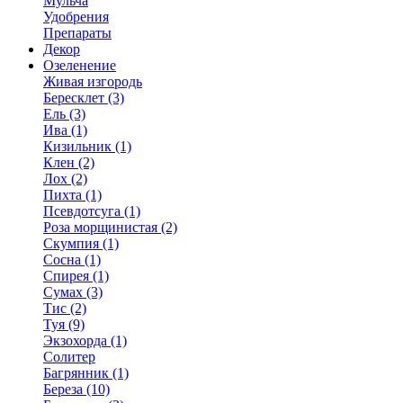
Мульча
Удобрения
Препараты
Декор
Озеленение
Живая изгородь
Бересклет (3)
Ель (3)
Ива (1)
Кизильник (1)
Клен (2)
Лох (2)
Пихта (1)
Псевдотсуга (1)
Роза морщинистая (2)
Скумпия (1)
Сосна (1)
Спирея (1)
Сумах (3)
Тис (2)
Туя (9)
Экзохорда (1)
Солитер
Багрянник (1)
Береза (10)