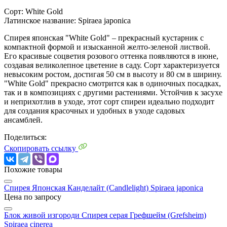
Сорт:
White Gold
Латинское название:
Spiraea japonica
Спирея японская "White Gold" – прекрасный кустарник с
компактной формой и изысканной желто-зеленой листвой.
Его красивые соцветия розового оттенка появляются в июне,
создавая великолепное цветение в саду. Сорт характеризуется
невысоким ростом, достигая 50 см в высоту и 80 см в ширину.
"White Gold" прекрасно смотрится как в одиночных посадках,
так и в композициях с другими растениями. Устойчив к засухе
и неприхотлив в уходе, этот сорт спиреи идеально подходит
для создания красочных и удобных в уходе садовых
ансамблей.
Поделиться:
Скопировать ссылку
Похожие товары
Cпирея Японская Канделайт (Candlelight)
Spiraea japonica
Цена по запросу
Блок живой изгороди Спирея серая Грефшейм (Grefsheim)
Spiraea cinerea