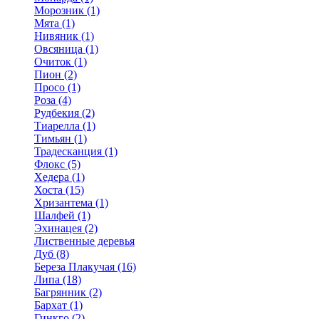
Морозник (1)
Мята (1)
Нивяник (1)
Овсяница (1)
Очиток (1)
Пион (2)
Просо (1)
Роза (4)
Рудбекия (2)
Тиарелла (1)
Тимьян (1)
Традесканция (1)
Флокс (5)
Хедера (1)
Хоста (15)
Хризантема (1)
Шалфей (1)
Эхинацея (2)
Лиственные деревья
Дуб (8)
Береза Плакучая (16)
Липа (18)
Багрянник (2)
Бархат (1)
Гинкго (2)