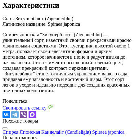
Характеристики
Сорт:
Зигунерблют (Zigeunerblut)
Латинское название:
Spiraea japonica
Спирея японская "Зигунерблют" (Zigeunerblut) —
удивительный сорт, известный своими прекрасными красно-
малиновыми соцветиями. Этот кустарник, высотой около 1
метра, поражает своей элегантной формой и ярким
цветением, которое начинается в июне и радует взгляд до
начала осени. Листья имеют насыщенный зеленый цвет,
создавая прекрасный контраст с яркими цветами.
"Зигунерблют" станет отличным украшением вашего сада,
придавая ему загадочность и восточный шарм. Этот сорт
легок в уходе и идеально подходит для создания красочных
цветочных композиций.
Поделиться:
Скопировать ссылку
Похожие товары
Cпирея Японская Канделайт (Candlelight)
Spiraea japonica
Цена по запросу