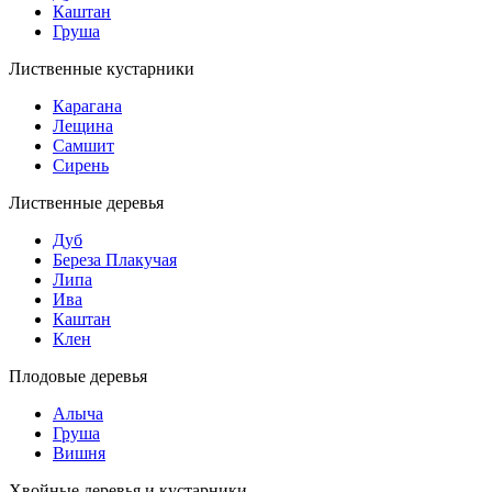
Каштан
Груша
Лиственные кустарники
Карагана
Лещина
Самшит
Сирень
Лиственные деревья
Дуб
Береза Плакучая
Липа
Ива
Каштан
Клен
Плодовые деревья
Алыча
Груша
Вишня
Хвойные деревья и кустарники