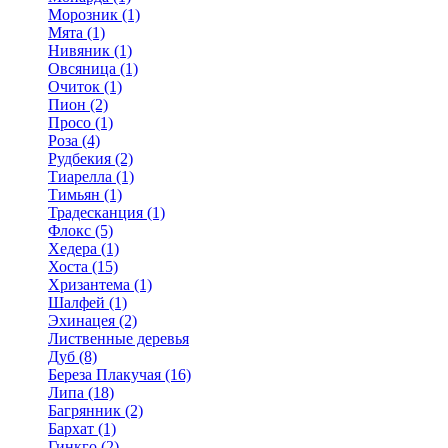
Морозник (1)
Мята (1)
Нивяник (1)
Овсяница (1)
Очиток (1)
Пион (2)
Просо (1)
Роза (4)
Рудбекия (2)
Тиарелла (1)
Тимьян (1)
Традесканция (1)
Флокс (5)
Хедера (1)
Хоста (15)
Хризантема (1)
Шалфей (1)
Эхинацея (2)
Лиственные деревья
Дуб (8)
Береза Плакучая (16)
Липа (18)
Багрянник (2)
Бархат (1)
Гинкго (2)