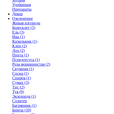
Мульча
Удобрения
Препараты
Декор
Озеленение
Живая изгородь
Бересклет (3)
Ель (3)
Ива (1)
Кизильник (1)
Клен (2)
Лох (2)
Пихта (1)
Псевдотсуга (1)
Роза морщинистая (2)
Скумпия (1)
Сосна (1)
Спирея (1)
Сумах (3)
Тис (2)
Туя (9)
Экзохорда (1)
Солитер
Багрянник (1)
Береза (10)