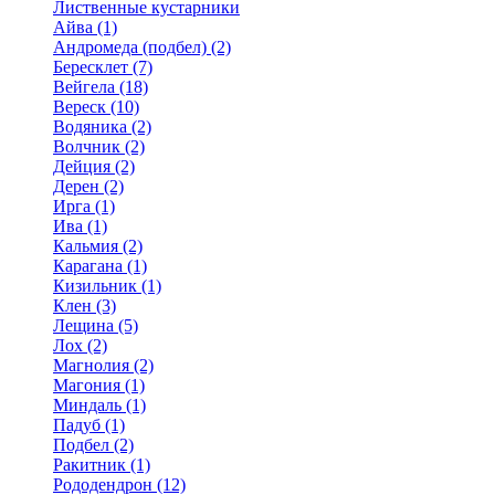
Лиственные кустарники
Айва (1)
Андромеда (подбел) (2)
Бересклет (7)
Вейгела (18)
Вереск (10)
Водяника (2)
Волчник (2)
Дейция (2)
Дерен (2)
Ирга (1)
Ива (1)
Кальмия (2)
Карагана (1)
Кизильник (1)
Клен (3)
Лещина (5)
Лох (2)
Магнолия (2)
Магония (1)
Миндаль (1)
Падуб (1)
Подбел (2)
Ракитник (1)
Рододендрон (12)