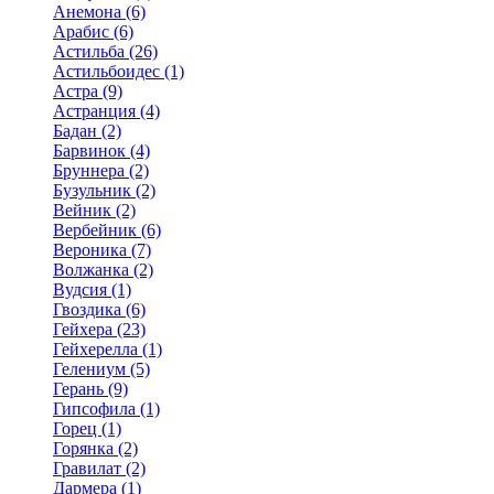
Анемона (6)
Арабис (6)
Астильба (26)
Астильбоидес (1)
Астра (9)
Астранция (4)
Бадан (2)
Барвинок (4)
Бруннера (2)
Бузульник (2)
Вейник (2)
Вербейник (6)
Вероника (7)
Волжанка (2)
Вудсия (1)
Гвоздика (6)
Гейхера (23)
Гейхерелла (1)
Гелениум (5)
Герань (9)
Гипсофила (1)
Горец (1)
Горянка (2)
Гравилат (2)
Дармера (1)