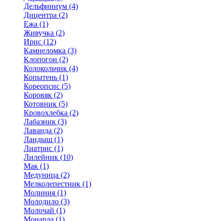
Дельфиниум (4)
Дицентра (2)
Ежа (1)
Живучка (2)
Ирис (12)
Камнеломка (3)
Клопогон (2)
Колокольчик (4)
Копытень (1)
Кореопсис (5)
Коровяк (2)
Котовник (5)
Кровохлебка (2)
Лабазник (3)
Лаванда (2)
Ландыш (1)
Лиатрис (1)
Лилейник (10)
Мак (1)
Медуница (2)
Мелколепестник (1)
Молиния (1)
Молодило (3)
Молочай (1)
Монарда (1)