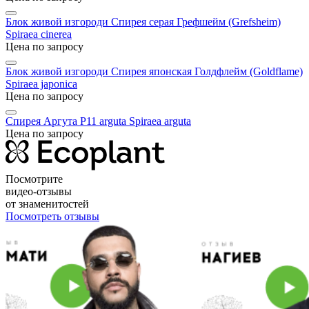
Блок живой изгороди Спирея серая Грефшейм (Grefsheim)
Spiraea cinerea
Цена по запросу
Блок живой изгороди Спирея японская Голдфлейм (Goldflame)
Spiraea japonica
Цена по запросу
Спирея Аргута P11 arguta
Spiraea arguta
Цена по запросу
Посмотрите
видео-отзывы
от знаменитостей
Посмотреть отзывы