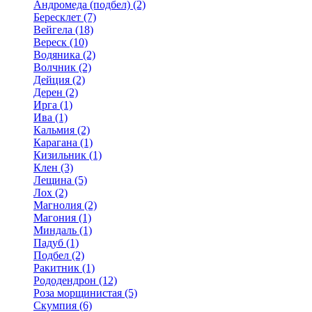
Андромеда (подбел) (2)
Бересклет (7)
Вейгела (18)
Вереск (10)
Водяника (2)
Волчник (2)
Дейция (2)
Дерен (2)
Ирга (1)
Ива (1)
Кальмия (2)
Карагана (1)
Кизильник (1)
Клен (3)
Лещина (5)
Лох (2)
Магнолия (2)
Магония (1)
Миндаль (1)
Падуб (1)
Подбел (2)
Ракитник (1)
Рододендрон (12)
Роза морщинистая (5)
Скумпия (6)