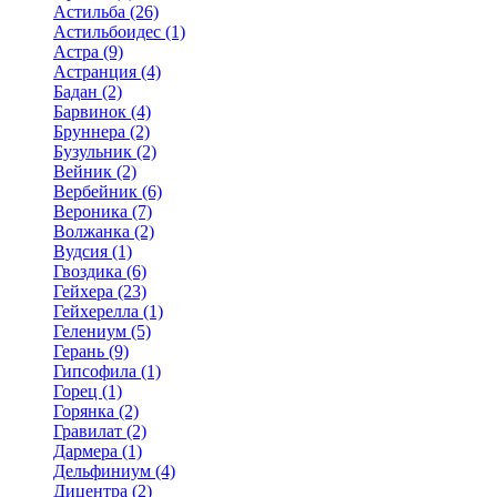
Астильба (26)
Астильбоидес (1)
Астра (9)
Астранция (4)
Бадан (2)
Барвинок (4)
Бруннера (2)
Бузульник (2)
Вейник (2)
Вербейник (6)
Вероника (7)
Волжанка (2)
Вудсия (1)
Гвоздика (6)
Гейхера (23)
Гейхерелла (1)
Гелениум (5)
Герань (9)
Гипсофила (1)
Горец (1)
Горянка (2)
Гравилат (2)
Дармера (1)
Дельфиниум (4)
Дицентра (2)