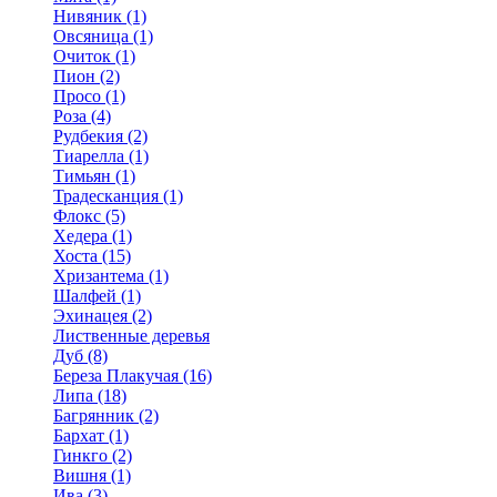
Нивяник (1)
Овсяница (1)
Очиток (1)
Пион (2)
Просо (1)
Роза (4)
Рудбекия (2)
Тиарелла (1)
Тимьян (1)
Традесканция (1)
Флокс (5)
Хедера (1)
Хоста (15)
Хризантема (1)
Шалфей (1)
Эхинацея (2)
Лиственные деревья
Дуб (8)
Береза Плакучая (16)
Липа (18)
Багрянник (2)
Бархат (1)
Гинкго (2)
Вишня (1)
Ива (3)