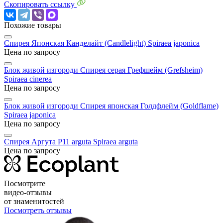
Скопировать ссылку
Похожие товары
Cпирея Японская Канделайт (Candlelight)
Spiraea japonica
Цена по запросу
Блок живой изгороди Спирея серая Грефшейм (Grefsheim)
Spiraea cinerea
Цена по запросу
Блок живой изгороди Спирея японская Голдфлейм (Goldflame)
Spiraea japonica
Цена по запросу
Спирея Аргута P11 arguta
Spiraea arguta
Цена по запросу
Посмотрите
видео-отзывы
от знаменитостей
Посмотреть отзывы