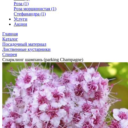
Роза (1)
Роза морщинистая (1)
Стефанандра (1)
Услуги
Акции
Главная
Каталог
Посадочный материал
Лиственные кустарники
Спирея
Спарклинг шампань (parking Champagne)