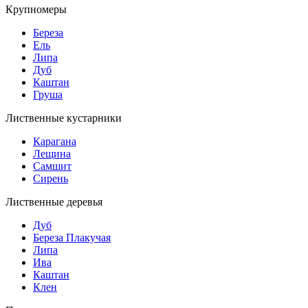
Крупномеры
Береза
Ель
Липа
Дуб
Каштан
Груша
Лиственные кустарники
Карагана
Лещина
Самшит
Сирень
Лиственные деревья
Дуб
Береза Плакучая
Липа
Ива
Каштан
Клен