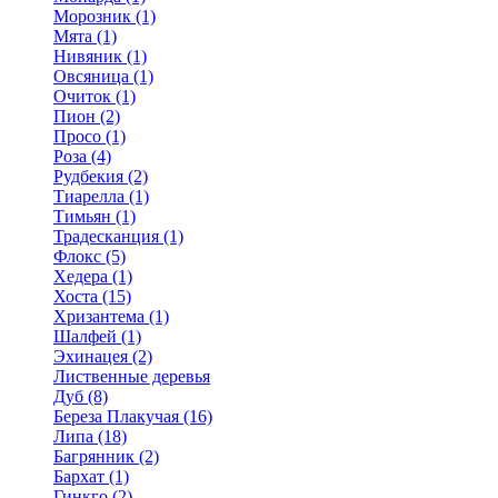
Морозник (1)
Мята (1)
Нивяник (1)
Овсяница (1)
Очиток (1)
Пион (2)
Просо (1)
Роза (4)
Рудбекия (2)
Тиарелла (1)
Тимьян (1)
Традесканция (1)
Флокс (5)
Хедера (1)
Хоста (15)
Хризантема (1)
Шалфей (1)
Эхинацея (2)
Лиственные деревья
Дуб (8)
Береза Плакучая (16)
Липа (18)
Багрянник (2)
Бархат (1)
Гинкго (2)