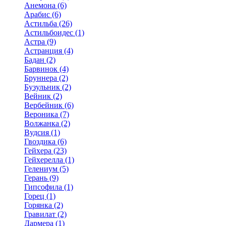
Анемона (6)
Арабис (6)
Астильба (26)
Астильбоидес (1)
Астра (9)
Астранция (4)
Бадан (2)
Барвинок (4)
Бруннера (2)
Бузульник (2)
Вейник (2)
Вербейник (6)
Вероника (7)
Волжанка (2)
Вудсия (1)
Гвоздика (6)
Гейхера (23)
Гейхерелла (1)
Гелениум (5)
Герань (9)
Гипсофила (1)
Горец (1)
Горянка (2)
Гравилат (2)
Дармера (1)