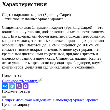
Характеристики
Сорт:
спарклинг карпет (Sparking Carpet)
Латинское название:
Spiraea japonica
Спирея японская Спарклинг Карпет (Sparking Carpet) — это
волшебный кустарник, добавляющий изысканности вашему
саду. Его компактная форма идеально подходит для создания
ковра из мелких, золотистых листьев, придающих растению
особый шарм. Высотой до 50 см и шириной до 100 см, он
создает пышное покрытие земли. В июне куст украшается
красивыми цветочными соцветиями, придавая яркость и
японскую грацию вашему саду. Спирея Спарклинг Карпет
легко ухаживать, прекрасно подходит для бордюров, клумб и
контейнеров, делая ваш сад уникальным и ухоженным.
Поделиться:
Скопировать ссылку
Похожие товары
Cпирея Японская Канделайт (Candlelight)
Spiraea japonica
Цена по запросу