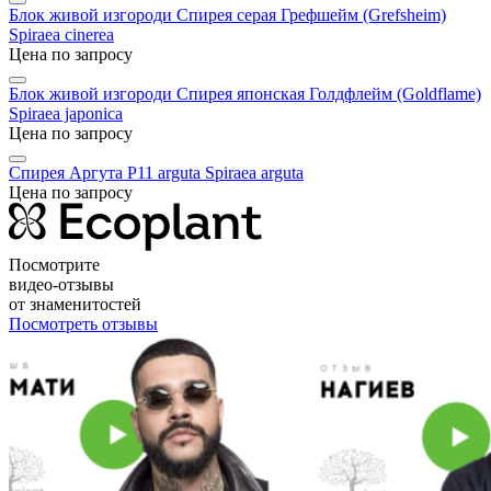
Блок живой изгороди Спирея серая Грефшейм (Grefsheim)
Spiraea cinerea
Цена по запросу
Блок живой изгороди Спирея японская Голдфлейм (Goldflame)
Spiraea japonica
Цена по запросу
Спирея Аргута P11 arguta
Spiraea arguta
Цена по запросу
Посмотрите
видео-отзывы
от знаменитостей
Посмотреть отзывы