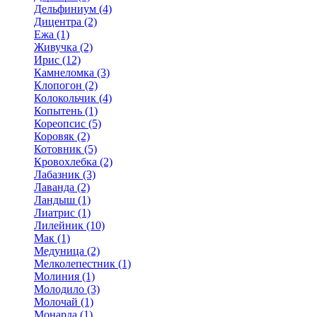
Дельфиниум (4)
Дицентра (2)
Ежа (1)
Живучка (2)
Ирис (12)
Камнеломка (3)
Клопогон (2)
Колокольчик (4)
Копытень (1)
Кореопсис (5)
Коровяк (2)
Котовник (5)
Кровохлебка (2)
Лабазник (3)
Лаванда (2)
Ландыш (1)
Лиатрис (1)
Лилейник (10)
Мак (1)
Медуница (2)
Мелколепестник (1)
Молиния (1)
Молодило (3)
Молочай (1)
Монарда (1)