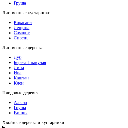
Груша
Лиственные кустарники
Карагана
Лещина
Самшит
Сирень
Лиственные деревья
Дуб
Береза Плакучая
Липа
Ива
Каштан
Клен
Плодовые деревья
Алыча
Груша
Вишня
Хвойные деревья и кустарники