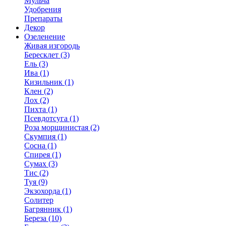
Мульча
Удобрения
Препараты
Декор
Озеленение
Живая изгородь
Бересклет (3)
Ель (3)
Ива (1)
Кизильник (1)
Клен (2)
Лох (2)
Пихта (1)
Псевдотсуга (1)
Роза морщинистая (2)
Скумпия (1)
Сосна (1)
Спирея (1)
Сумах (3)
Тис (2)
Туя (9)
Экзохорда (1)
Солитер
Багрянник (1)
Береза (10)