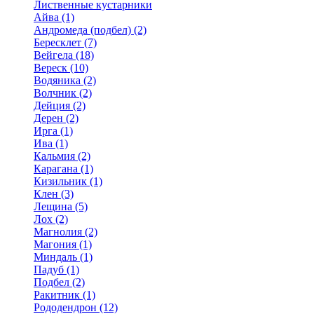
Лиственные кустарники
Айва (1)
Андромеда (подбел) (2)
Бересклет (7)
Вейгела (18)
Вереск (10)
Водяника (2)
Волчник (2)
Дейция (2)
Дерен (2)
Ирга (1)
Ива (1)
Кальмия (2)
Карагана (1)
Кизильник (1)
Клен (3)
Лещина (5)
Лох (2)
Магнолия (2)
Магония (1)
Миндаль (1)
Падуб (1)
Подбел (2)
Ракитник (1)
Рододендрон (12)