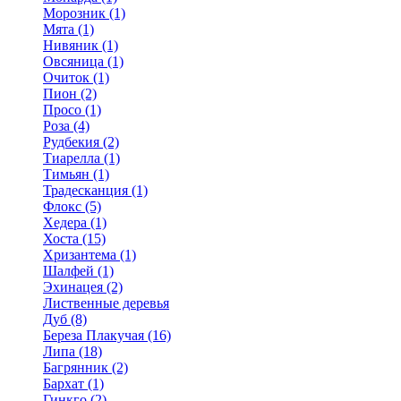
Морозник (1)
Мята (1)
Нивяник (1)
Овсяница (1)
Очиток (1)
Пион (2)
Просо (1)
Роза (4)
Рудбекия (2)
Тиарелла (1)
Тимьян (1)
Традесканция (1)
Флокс (5)
Хедера (1)
Хоста (15)
Хризантема (1)
Шалфей (1)
Эхинацея (2)
Лиственные деревья
Дуб (8)
Береза Плакучая (16)
Липа (18)
Багрянник (2)
Бархат (1)
Гинкго (2)