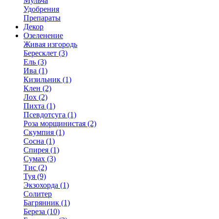
Мульча
Удобрения
Препараты
Декор
Озеленение
Живая изгородь
Бересклет (3)
Ель (3)
Ива (1)
Кизильник (1)
Клен (2)
Лох (2)
Пихта (1)
Псевдотсуга (1)
Роза морщинистая (2)
Скумпия (1)
Сосна (1)
Спирея (1)
Сумах (3)
Тис (2)
Туя (9)
Экзохорда (1)
Солитер
Багрянник (1)
Береза (10)