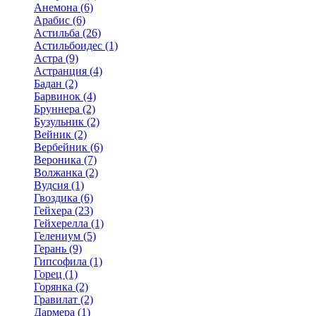
Анемона (6)
Арабис (6)
Астильба (26)
Астильбоидес (1)
Астра (9)
Астранция (4)
Бадан (2)
Барвинок (4)
Бруннера (2)
Бузульник (2)
Вейник (2)
Вербейник (6)
Вероника (7)
Волжанка (2)
Вудсия (1)
Гвоздика (6)
Гейхера (23)
Гейхерелла (1)
Гелениум (5)
Герань (9)
Гипсофила (1)
Горец (1)
Горянка (2)
Гравилат (2)
Дармера (1)