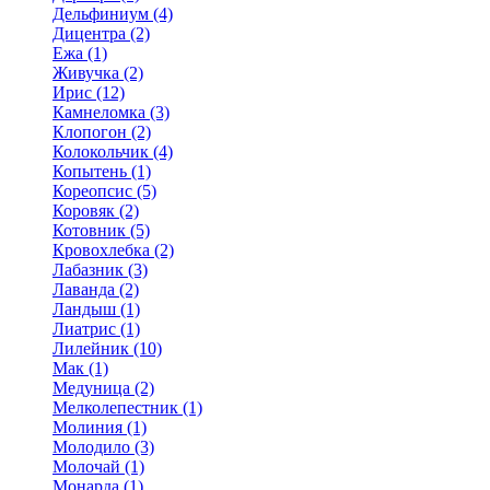
Дельфиниум (4)
Дицентра (2)
Ежа (1)
Живучка (2)
Ирис (12)
Камнеломка (3)
Клопогон (2)
Колокольчик (4)
Копытень (1)
Кореопсис (5)
Коровяк (2)
Котовник (5)
Кровохлебка (2)
Лабазник (3)
Лаванда (2)
Ландыш (1)
Лиатрис (1)
Лилейник (10)
Мак (1)
Медуница (2)
Мелколепестник (1)
Молиния (1)
Молодило (3)
Молочай (1)
Монарда (1)