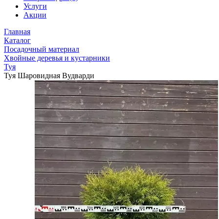
Услуги
Акции
Главная
Каталог
Посадочный материал
Хвойные деревья и кустарники
Туя
Туя Шаровидная Вудварди