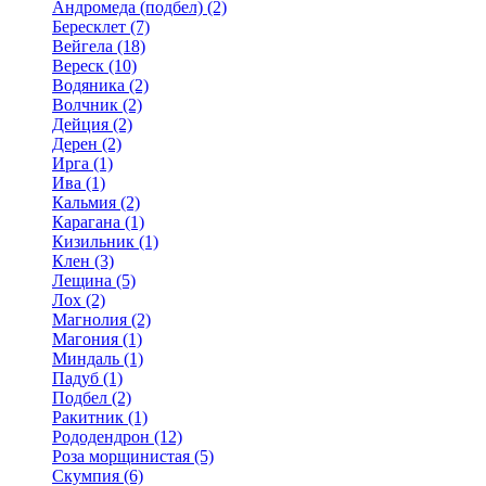
Андромеда (подбел) (2)
Бересклет (7)
Вейгела (18)
Вереск (10)
Водяника (2)
Волчник (2)
Дейция (2)
Дерен (2)
Ирга (1)
Ива (1)
Кальмия (2)
Карагана (1)
Кизильник (1)
Клен (3)
Лещина (5)
Лох (2)
Магнолия (2)
Магония (1)
Миндаль (1)
Падуб (1)
Подбел (2)
Ракитник (1)
Рододендрон (12)
Роза морщинистая (5)
Скумпия (6)