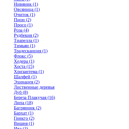
Нивяник (1)
Овсяница (1)
Очиток (1)
Пион (2)
Просо (1)
Роза (4)
Рудбекия (2)
Тиарелла (1)
Тимьян (1)
Традесканция (1)
Флокс (5)
Хедера (1)
Хоста (15)
Хризантема (1)
Шалфей (1)
Эхинацея (2)
Лиственные деревья
Дуб (8)
Береза Плакучая (16)
Липа (18)
Багрянник (2)
Бархат (1)
Гинкго (2)
Вишня (1)
Ива (3)