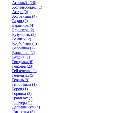
Астильба (26)
Астильбоидес (1)
Астра (9)
Астранция (4)
Бадан (2)
Барвинок (4)
Бруннера (2)
Бузульник (2)
Вейник (2)
Вербейник (6)
Вероника (7)
Волжанка (2)
Вудсия (1)
Гвоздика (6)
Гейхера (23)
Гейхерелла (1)
Гелениум (5)
Герань (9)
Гипсофила (1)
Горец (1)
Горянка (2)
Гравилат (2)
Дармера (1)
Дельфиниум (4)
Дицентра (2)