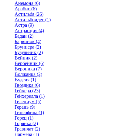
Анемона (6)
Арабис (6)
Астильба (26)
Астильбоидес (1)
Астра (9)
Астранция (4)
Бадан (2)
Барвинок (4)
Бруннера (2)
Бузульник (2)
Вейник (2)
Вербейник (6)
Вероника (7)
Волжанка (2)
Вудсия (1)
Гвоздика (6)
Гейхера (23)
Гейхерелла (1)
Гелениум (5)
Герань (9)
Гипсофила (1)
Горец (1)
Горянка (2)
Гравилат (2)
Дармера (1)