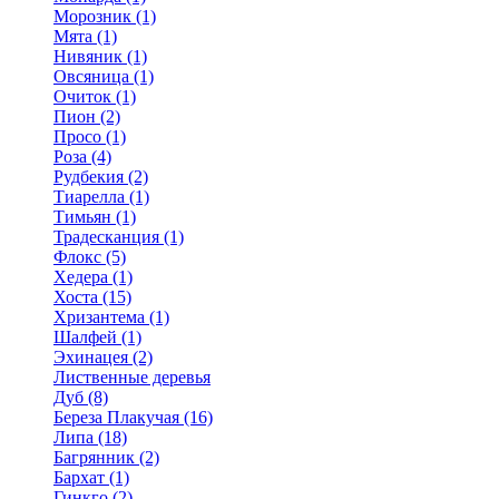
Морозник (1)
Мята (1)
Нивяник (1)
Овсяница (1)
Очиток (1)
Пион (2)
Просо (1)
Роза (4)
Рудбекия (2)
Тиарелла (1)
Тимьян (1)
Традесканция (1)
Флокс (5)
Хедера (1)
Хоста (15)
Хризантема (1)
Шалфей (1)
Эхинацея (2)
Лиственные деревья
Дуб (8)
Береза Плакучая (16)
Липа (18)
Багрянник (2)
Бархат (1)
Гинкго (2)