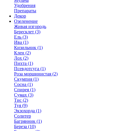
Мульча
Удобрения
Препараты
Декор
Озеленение
Живая изгородь
Бересклет (3)
Ель (3)
Ива (1)
Кизильник (1)
Клен (2)
Лох (2)
Пихта (1)
Псевдотсуга (1)
Роза морщинистая (2)
Скумпия (1)
Сосна (1)
Спирея (1)
Сумах (3)
Тис (2)
Туя (9)
Экзохорда (1)
Солитер
Багрянник (1)
Береза (10)