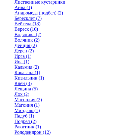
Лиственные кустарники
Айва (1)
Андромеда (подбел) (2)
Бересклет (7)
Вейгела (18)
Вереск (10)
Водяника (2)
Волчник (2)
Дейция (2)
Дерен (2)
Ирга (1)
Ива (1)
Кальмия (2)
Карагана (1)
Кизильник (1)
Клен (3)
Лещина (5)
Лох (2)
Магнолия (2)
Магония (1)
Миндаль (1)
Падуб (1)
Подбел (2)
Ракитник (1)
Рододендрон (12)