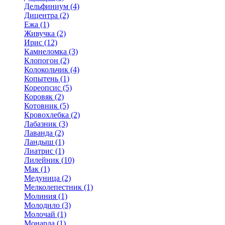
Дельфиниум (4)
Дицентра (2)
Ежа (1)
Живучка (2)
Ирис (12)
Камнеломка (3)
Клопогон (2)
Колокольчик (4)
Копытень (1)
Кореопсис (5)
Коровяк (2)
Котовник (5)
Кровохлебка (2)
Лабазник (3)
Лаванда (2)
Ландыш (1)
Лиатрис (1)
Лилейник (10)
Мак (1)
Медуница (2)
Мелколепестник (1)
Молиния (1)
Молодило (3)
Молочай (1)
Монарда (1)