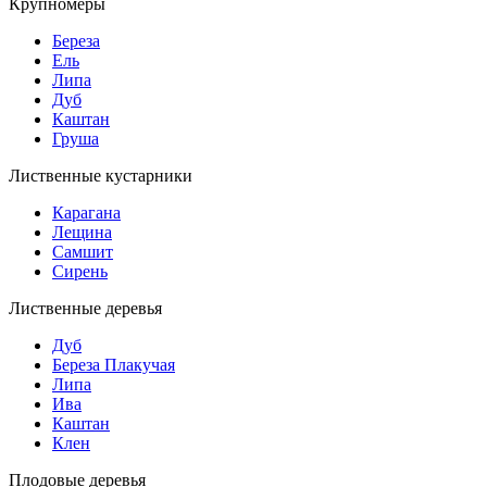
Крупномеры
Береза
Ель
Липа
Дуб
Каштан
Груша
Лиственные кустарники
Карагана
Лещина
Самшит
Сирень
Лиственные деревья
Дуб
Береза Плакучая
Липа
Ива
Каштан
Клен
Плодовые деревья