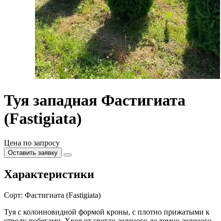
Туя западная Фастигиата
(Fastigiata)
Цена по запросу
Оставить заявку
Характеристики
Сорт:
Фастигиата (Fastigiata)
Туя с колонновидной формой кроны, с плотно прижатыми к
стволу побегами. Хвоя от светло-зеленого до темно-зеленого