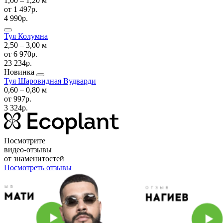
1,00 ‒ 1,20 м
от
1 497р.
4 990р.
Туя Колумна
2,50 ‒ 3,00 м
от
6 970р.
23 234р.
Новинка
Туя Шаровидная Вудварди
0,60 ‒ 0,80 м
от
997р.
3 324р.
Посмотрите
видео-отзывы
от знаменитостей
Посмотреть отзывы