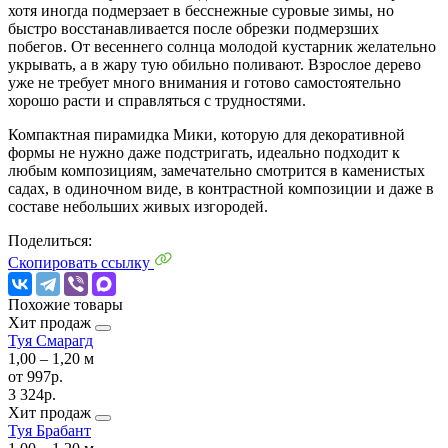
хотя иногда подмерзает в бесснежные суровые зимы, но
быстро восстанавливается после обрезки подмерзших
побегов. От весеннего солнца молодой кустарник желательно
укрывать, а в жару тую обильно поливают. Взрослое дерево
уже не требует много внимания и готово самостоятельно
хорошо расти и справляться с трудностями.
Компактная пирамидка Мики, которую для декоративной
формы не нужно даже подстригать, идеально подходит к
любым композициям, замечательно смотрится в каменистых
садах, в одиночном виде, в контрастной композиции и даже в
составе небольших живых изгородей.
Поделиться:
Скопировать ссылку
Похожие товары
Хит продаж
Туя Смарагд
1,00 ‒ 1,20 м
от
997р.
3 324р.
Хит продаж
Туя Брабант