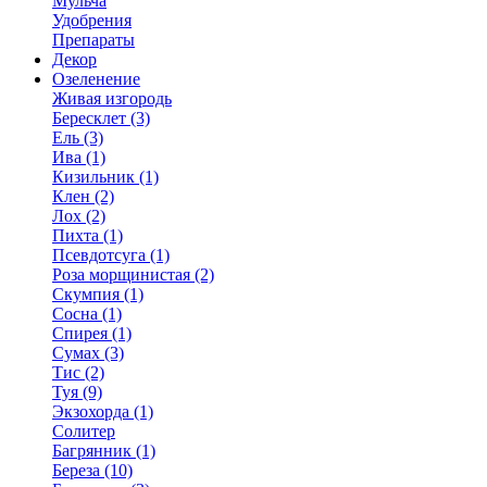
Мульча
Удобрения
Препараты
Декор
Озеленение
Живая изгородь
Бересклет (3)
Ель (3)
Ива (1)
Кизильник (1)
Клен (2)
Лох (2)
Пихта (1)
Псевдотсуга (1)
Роза морщинистая (2)
Скумпия (1)
Сосна (1)
Спирея (1)
Сумах (3)
Тис (2)
Туя (9)
Экзохорда (1)
Солитер
Багрянник (1)
Береза (10)