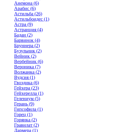
Анемона (6)
Арабис (6)
Астильба (26)
Астильбоидес (1)
Астра (9)
Астранция (4)
Бадан (2)
Барвинок (4)
Бруннера (2)
Бузульник (2)
Вейник (2)
Вербейник (6)
Вероника (7)
Волжанка (2)
Вудсия (1)
Гвоздика (6)
Гейхера (23)
Гейхерелла (1)
Гелениум (5)
Герань (9)
Гипсофила (1)
Горец (1)
Горянка (2)
Гравилат (2)
Дармера (1)