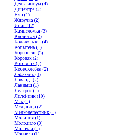
Дельфиниум (4)
Дицентра (2)
Ежа (1)
Живучка (2)
Ирис (12)
Камнеломка (3)
Клопогон (2)
Колокольчик (4)
Копытень (1)
Кореопсис (5)
Коровяк (2)
Котовник (5)
Кровохлебка (2)
Лабазник (3)
Лаванда (2)
Ландыш (1)
Лиатрис (1)
Лилейник (10)
Мак (1)
Медуница (2)
Мелколепестник (1)
Молиния (1)
Молодило (3)
Молочай (1)
Монарда (1)