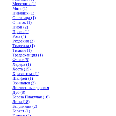
Морозник (1)
Мята (1)
Нивяник (1)
Овсяница (1)
Очиток (1)
Пион (2)
Просо (1)
Роза (4)
Рудбекия (2)
Тиарелла (1)
Тимьян (1)
Традесканция (1)
Флокс (5)
Хедера (1)
Хоста (15)
Хризантема (1)
Шалфей (1)
Эхинацея (2)
Лиственные деревья
Дуб (8)
Береза Плакучая (16)
Липа (18)
Багрянник (2)
Бархат (1)
Гинкго (2)