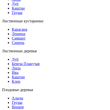
Дуб
Каштан
Груша
Лиственные кустарники
Карагана
Лещина
Самшит
Сирень
Лиственные деревья
Дуб
Береза Плакучая
Липа
Ива
Каштан
Клен
Плодовые деревья
Алыча
Груша
Вишня