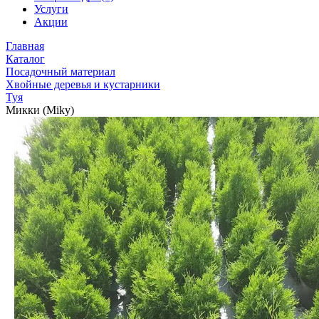
Услуги
Акции
Главная
Каталог
Посадочный материал
Хвойные деревья и кустарники
Туя
Микки (Miky)