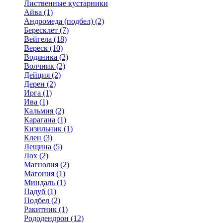
Лиственные кустарники
Айва (1)
Андромеда (подбел) (2)
Бересклет (7)
Вейгела (18)
Вереск (10)
Водяника (2)
Волчник (2)
Дейция (2)
Дерен (2)
Ирга (1)
Ива (1)
Кальмия (2)
Карагана (1)
Кизильник (1)
Клен (3)
Лещина (5)
Лох (2)
Магнолия (2)
Магония (1)
Миндаль (1)
Падуб (1)
Подбел (2)
Ракитник (1)
Рододендрон (12)