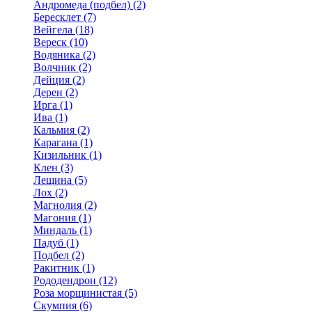
Андромеда (подбел) (2)
Бересклет (7)
Вейгела (18)
Вереск (10)
Водяника (2)
Волчник (2)
Дейция (2)
Дерен (2)
Ирга (1)
Ива (1)
Кальмия (2)
Карагана (1)
Кизильник (1)
Клен (3)
Лещина (5)
Лох (2)
Магнолия (2)
Магония (1)
Миндаль (1)
Падуб (1)
Подбел (2)
Ракитник (1)
Рододендрон (12)
Роза морщинистая (5)
Скумпия (6)