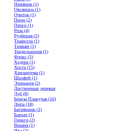
Нивяник (1)
Овсяница (1)
Очиток (1)
Пион (2)
Просо (1)
Роза (4)
Рудбекия (2)
Тиарелла (1)
Тимьян (1)
Традесканция (1)
Флокс (5)
Хедера (1)
Хоста (15)
Хризантема (1)
Шалфей (1)
Эхинацея (2)
Лиственные деревья
Дуб (8)
Береза Плакучая (16)
Липа (18)
Багрянник (2)
Бархат (1)
Гинкго (2)
Вишня (1)
Ива (3)