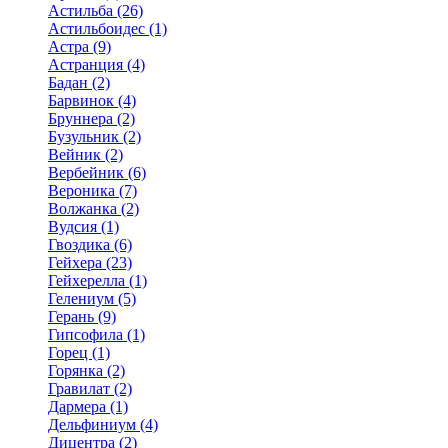
Астильба (26)
Астильбоидес (1)
Астра (9)
Астранция (4)
Бадан (2)
Барвинок (4)
Бруннера (2)
Бузульник (2)
Вейник (2)
Вербейник (6)
Вероника (7)
Волжанка (2)
Вудсия (1)
Гвоздика (6)
Гейхера (23)
Гейхерелла (1)
Гелениум (5)
Герань (9)
Гипсофила (1)
Горец (1)
Горянка (2)
Гравилат (2)
Дармера (1)
Дельфиниум (4)
Дицентра (2)